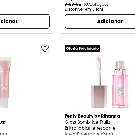
160
Avaliações
Disponível em 3 tons
icionar
Adicionar
Oferta Fidelidade
Fenty Beauty by Rihanna
oss
Gloss Bomb Ice Fruitz
Brilho labial refrescante
 ml)
Ice'd Pineapple (9 ml)