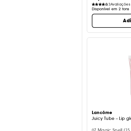
3
Avaliações
Disponível em 2 tons
Ad
Lancôme
Juicy Tube – Lip gl
07 Magic Spell (15