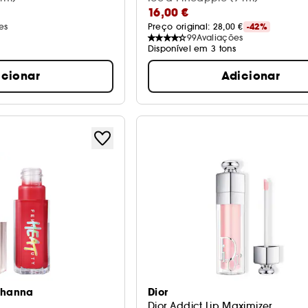
16,00 €
es
Preço original: 
28,00 €
-42%
s
99
Avaliações
Disponível em 3 tons
icionar
Adicionar
Rihanna
Dior
Dior Addict Lip Maximizer