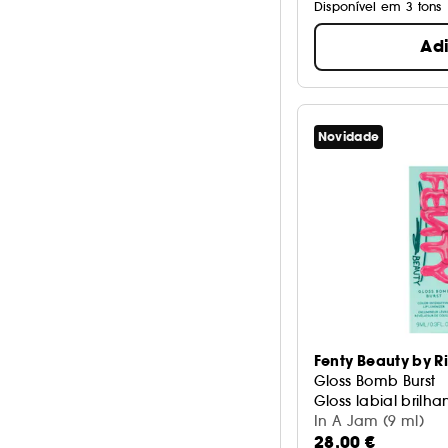
Natural
8
Disponível em 3 tons
Não gorduroso
1
Tamanho de viagem
2
Repulpante
29
Ad
Vitamina E
2
Novidade
Fenty Beauty by 
Gloss Bomb Burst
Gloss labial brilha
In A Jam (9 ml)
28,00 €