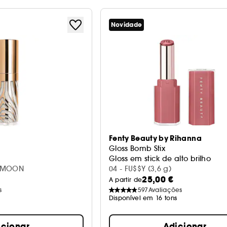
Novidade
Fenty Beauty by Rihanna
Gloss Bomb Stix
Gloss em stick de alto brilho
1 MOON
04 - FU$$Y (3,6 g)
25,00 €
A partir de
s
597
Avaliações
s
Disponível em 16 tons
icionar
Adicionar