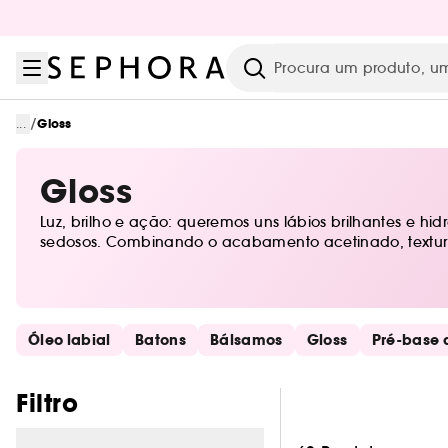
Ir para o menu
Ir para o conteúdo principal
Ir para o rodapé
Pesquisar
/
...
Gloss
Gloss
Luz, brilho e ação: queremos uns lábios brilhantes e hid
sedosos. Combinando o acabamento acetinado, textura bri
Saltar os links rápidos
Óleo labial
Batons
Bálsamos
Gloss
Pré-base 
Pular os filtros
Filtro