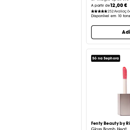
12,00 €
A partir de
252
Avaliaçõ
Disponível em 10 ton
Ad
Só na Sephora
Fenty Beauty by 
Gloss Bomb Heat