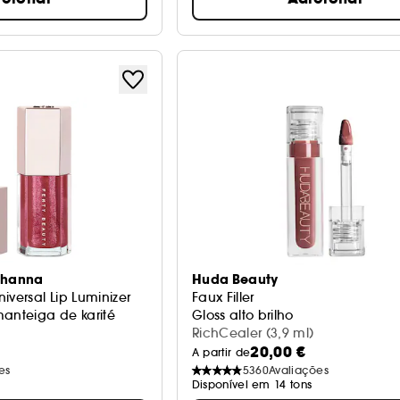
Rihanna
Huda Beauty
iversal Lip Luminizer
Faux Filler
manteiga de karité
Gloss alto brilho
RichCealer (3,9 ml)
20,00 €
A partir de
es
5360
Avaliações
Disponível em 14 tons