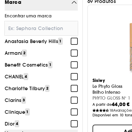
69 Produtos
Marca
Encontrar uma marca
Anastasia Beverly Hills
1
Armani
2
Benefit Cosmetics
1
CHANEL
4
Sisley
Le Phyto Gloss
Charlotte Tilbury
2
Brilho Intenso
PHYTO GLOSS N° 
Clarins
3
44,00 €
A partir de
18
Avaliaçõe
Clinique
1
Disponível em 10 ton
Dior
4
Ad