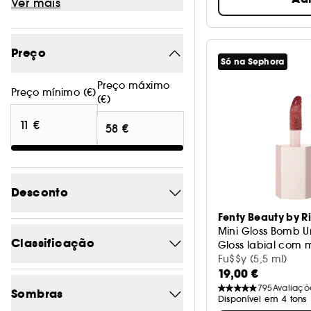
Ver mais
Preço
Só na Sephora
Preço máximo
Preço mínimo (€)
(€)
Desconto
Fenty Beauty by 
-20%
Mini Gloss Bomb Un
1
Classificação
Gloss labial com 
-20.7
Fu$$y (5,5 ml)
1
19,00 €
5/5
3
-20.8
1
795
Avaliaçõ
Sombras
Disponível em 4 tons
4/5
54