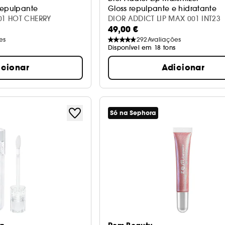
Repulpante
Gloss repulpante e hidratante
01 HOT CHERRY
DIOR ADDICT LIP MAX 001 INT23
49,00 €
es
292
Avaliações
Disponível em 18 tons
icionar
Adicionar
Só na Sephora