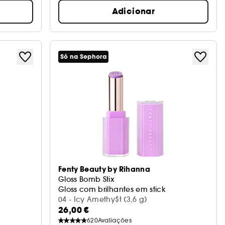
Adicionar
Só na Sephora
Fenty Beauty by Rihanna
Gloss Bomb Stix
Gloss com brilhantes em stick
04 - Icy Amethy$t (3,6 g)
26,00 €
620
Avaliações