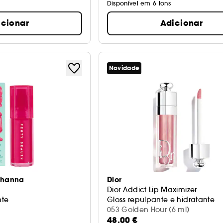
Disponível em 6 tons
icionar
Adicionar
Novidade
Rihanna
Dior
Dior Addict Lip Maximizer
nte
Gloss repulpante e hidratante
053 Golden Hour (6 ml)
48,00 €