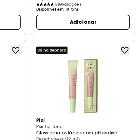
178
Avaliações
Disponível em 10 tons
Adicionar
Só na Sephora
Pixi
Pixi Lip Tone
Gloss para os lábios com pH reativo
Peachyness (12 ml)