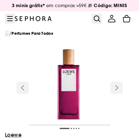
Ir para o menu
Ir para o conteúdo principal
Ir para o rodapé
3 minis grátis*
Código: MINIS
em compras >59€ 🎁
/
...
Perfumes Para Todos
Loewe