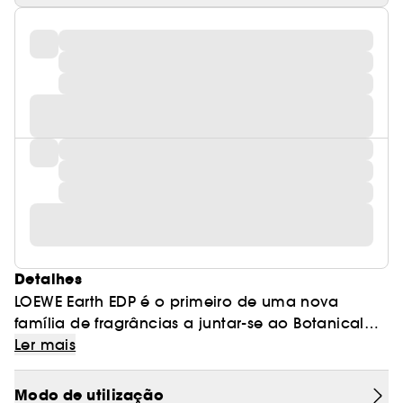
Detalhes
LOEWE Earth EDP é o primeiro de uma nova
família de fragrâncias a juntar-se ao Botanical
Rainbow, unificando o caleidoscópio de cores
Ler mais
da coleção com o seu vibrante frasco malva.
LOEWE Earth é inspirado nos elementos que
Modo de utilização