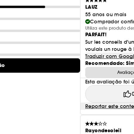
24 horas de efeito plumping**
LAUZ
12 horas de efeito smoothing**
55 anos ou mais
Comprador conf
UM ACABAMENTO MATTE NATURAL SEM COMPROMI
Utiliza este produto
12 horas de utilização**
PARFAIT!
24 horas de cor homogénea**
Sur les conseils d'u
24 horas sem esbater**
voulais un rouge à l
Traduzir com Goog
Lábios INSTANTANEAMENTE PROTEGIDOS
Recomendado: Si
ão
Efeito hidratante de 6 horas*
Avaliaç
Aumento de 50% da hidratação aquando da apli
Conforto de 6 horas***
Esta avaliação foi út
*TESTE INSTRUMENTAL EM 33 MULHERES **TESTE CLÍN
MULHERES\
Reportar este cont
Rayondesoleil