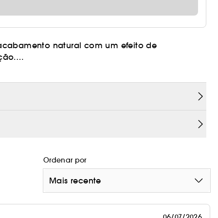
 acabamento natural com um efeito de
ção.
ula inovadora que combina alta cobertura e
ouge Velvet Matte proporciona um acabamento mate
pidos.
do
a de karité
Ordenar por
Mais recente
06/07/2026