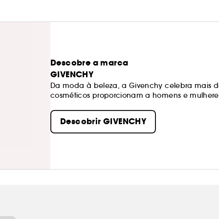
Descobre a marca
GIVENCHY
Da moda à beleza, a Givenchy celebra mais de 
cosméticos proporcionam a homens e mulheres
reinventem livremente. Entre sensorialidade, c
Givenchy convidam a que te afirmes de forma 
Descobrir GIVENCHY
icónicas que revelam cada personalidade, como
cuidado de rosto Le Soin Noir. A Givenchy dá v