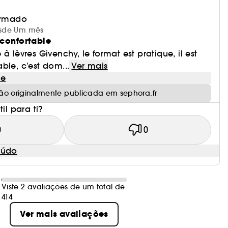
irmado
desde Um mês
 confortable
à lèvres Givenchy, le format est pratique, il est
ble, c’est dom...
Ver mais
le
ão originalmente publicada em sephora.fr
il para ti?
0
0
eúdo
Viste 2 avaliações de um total de
414
Ver mais avaliações