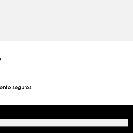
s
nto seguros