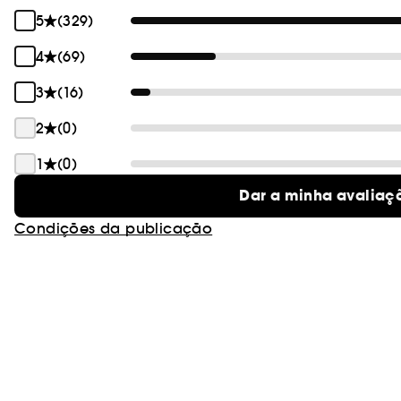
5
(329)
4
(69)
3
(16)
2
(0)
1
(0)
Dar a minha avaliaç
Condições da publicação