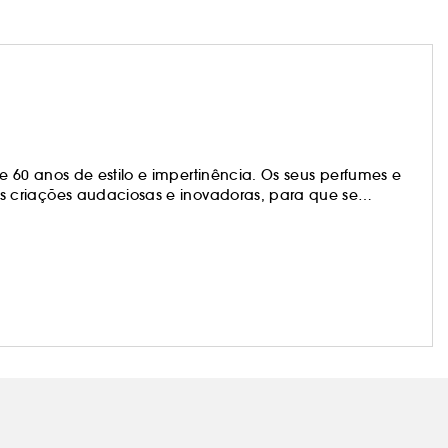
60 anos de estilo e impertinência. Os seus perfumes e
 criações audaciosas e inovadoras, para que se
or e performance, os “intemporais” e “must-have”
magnética e inesquecível. Descobre as criações
 o perfume Live Irrésistible, o batom Le Rouge, o
inda à tua elegância singular.