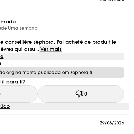
irmado
SSO
 desde Uma semana
ne conseillère séphora, j'ai acheté ce produit je
èvres qui assu...
Ver mais
le
m
ão originalmente publicada em sephora.fr
cação*
il para ti?
0
0
ICO EM 25 MULHERES ***AUTO-AVALIAÇÃO EM 25
eúdo
29/06/2026