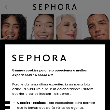
Iniciar sessão ou registar
Usamos cookies para te proporcionar a melhor
experiência no nosso site.
Endereço de email
Para te dar uma ótima experiência na nossa loja
online, a SEPHORA e os seus colaboradores utilizam
cookies e outros trackers, tais como :
Tens um cartão fidelidade?
Cookies Técnicos :
são necessários para permitir
Insere o mesmo endereço de email que
que tu tenhas acesso às várias categorias,