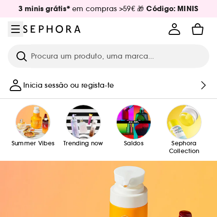
Ir para o menu
Ir para o conteúdo principal
Ir para o rodapé
3 minis grátis*
Código: MINIS
em compras >59€ 🎁
Pesquisar
Inicia sessão ou regista-te
Summer Vibes
Trending now
Saldos
Sephora
Collection