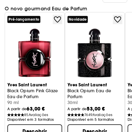
O novo gourmand Eau de Parfum
Pré-lançamento
Novidade
Yves Saint Laurent
Yves Saint Laurent
Yv
Black Opium Pink Glaze
Black Opium Eau de
B
Eau de Parfum
Parfum
E
90 ml
30ml
3
63,00 €
53,00 €
A partir de
A partir de
A 
85
Avaliações
7649
Avaliações
Disponível em 3 formatos
Disponível em 5 formatos
Di
Descobrir
Descobrir