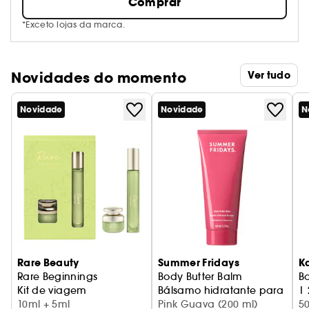
Comprar
*Exceto lojas da marca.
Novidades do momento
Ver tudo
Novidade
Novidade
N
Rare Beauty
Summer Fridays
K
Rare Beginnings
Body Butter Balm
Bo
Kit de viagem
Bálsamo hidratante para o c
| 
10ml + 5ml
Pink Guava (200 ml)
E
5