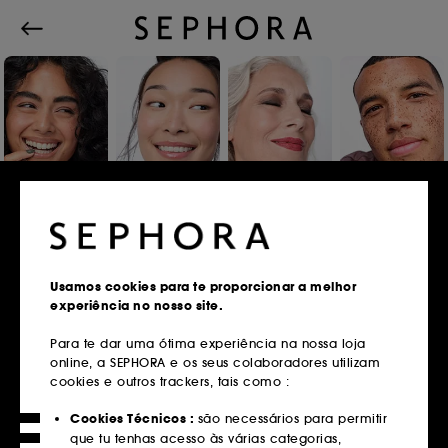
Iniciar sessão ou registar
Usamos cookies para te proporcionar a melhor
experiência no nosso site.
Endereço de email
Para te dar uma ótima experiência na nossa loja
online, a SEPHORA e os seus colaboradores utilizam
cookies e outros trackers, tais como :
Tens um cartão fidelidade?
Cookies Técnicos :
são necessários para permitir
Insere o mesmo endereço de email que
que tu tenhas acesso às várias categorias,