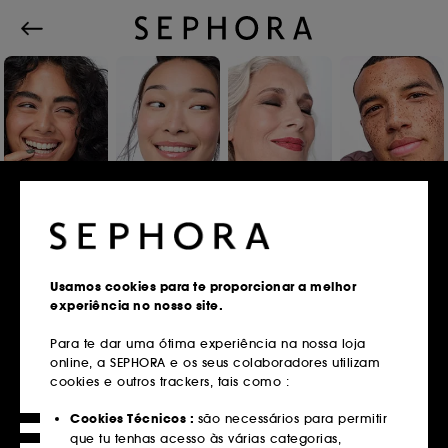
Iniciar sessão ou registar
Usamos cookies para te proporcionar a melhor
experiência no nosso site.
Endereço de email
Para te dar uma ótima experiência na nossa loja
online, a SEPHORA e os seus colaboradores utilizam
cookies e outros trackers, tais como :
Tens um cartão fidelidade?
Cookies Técnicos :
são necessários para permitir
Insere o mesmo endereço de email que
que tu tenhas acesso às várias categorias,