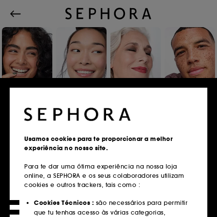
Iniciar sessão ou registar
Usamos cookies para te proporcionar a melhor
experiência no nosso site.
Endereço de email
Para te dar uma ótima experiência na nossa loja
online, a SEPHORA e os seus colaboradores utilizam
cookies e outros trackers, tais como :
Tens um cartão fidelidade?
Cookies Técnicos :
são necessários para permitir
Insere o mesmo endereço de email que
que tu tenhas acesso às várias categorias,