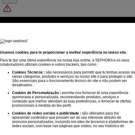
Ocorreu um erro técnico. Tenta novamente mais tarde.
Usamos cookies para te proporcionar a melhor experiência no nosso site.
Um e-mail com o seu número de cartão acaba de ser enviado para si.
Para te dar uma ótima experiência na nossa loja online, a SEPHORA e os seus
colaboradores utilizam cookies e outros trackers, tais como :
Cookies Técnicos :
são necessários para permitir que tu tenhas acesso às
várias categorias, produtos e serviços no nosso site e para proteger o site.
São essenciais para o funcionamento técnico do site e não podem ser
desativados.
Cookies de Personalização :
permite-nos fornecer-te uma experiência
aprimorada e personalizada, recomendando produtos, serviços e
Um código já foi enviado. Aguarda
15 segundos
e poderás pedir
conteúdo que melhor atendam às tuas preferências, e fornecer-te ofertas
outro código.
promocionais à medida do teu perfil.
Cookies de redes sociais e publicidade :
são utilizados para lhe
apresentar conteúdos que possam ser do seu interesse através de
anúncios personalizados, incluindo em sites de terceiros e plataformas de
redes sociais, com base nas páginas que visitou, no seu histórico de
navegação e no seu histórico de interações.