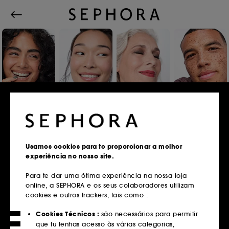
Iniciar sessão ou registar
Usamos cookies para te proporcionar a melhor
experiência no nosso site.
Endereço de email
Para te dar uma ótima experiência na nossa loja
online, a SEPHORA e os seus colaboradores utilizam
cookies e outros trackers, tais como :
Tens um cartão fidelidade?
Cookies Técnicos :
são necessários para permitir
Insere o mesmo endereço de email que
que tu tenhas acesso às várias categorias,