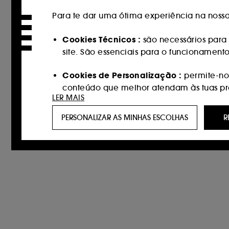
Para te dar uma ótima experiência na nossa 
Cookies Técnicos :
são necessários para 
site. São essenciais para o funcionament
Cookies de Personalização :
permite-nos
conteúdo que melhor atendam às tuas pref
LER MAIS
Cookies de redes sociais e publicidade 
PERSONALIZAR AS MINHAS ESCOLHAS
R
personalizados, incluindo em sites de ter
navegação e no seu histórico de interaçõ
Cookies de medição de audiências :
per
navegação, a fim de melhorar o nosso 
Cookies de segurança e pagamento :
p
Com a exceção dos cookies técnicos, o depós
escolhas em relação à utilização de cookies