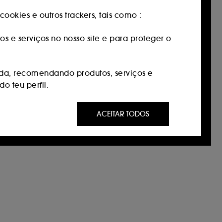
ookies e outros trackers, tais como :
os e serviços no nosso site e para proteger o
da, recomendando produtos, serviços e
o teu perfil.
 ser do seu interesse através de anúncios
ACEITAR TODOS
s que visitou, no seu histórico de
s do nosso site e os seus hábitos de
ntidade.
ntimento. Tu podes personalizar as tuas
 ou decidir "aceitar todos" ou "recuzar