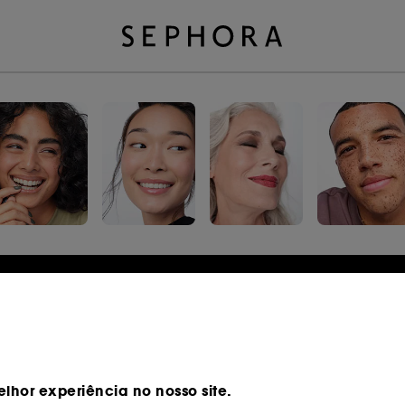
Iniciar sessão ou registar
Endereço de email
lhor experiência no nosso site.