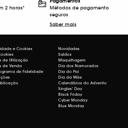
Pagamentos
m 2 horas*
Métodos de pagamento
seguros
Saber mais
acidade e Cookies
Novidades
Cookies
Saldos
 de Utilização
Maquilhagem
s de Venda
Dia dos Namorados
ograma de Fidelidade
Dia do Pai
ações
Dia da Mãe
ublicação
Calendários do Advento
Singles' Day
Black Friday
Cyber Monday
Blue Monday