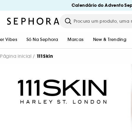
Calendário do Advento Sep
r Vibes
Só Na Sephora
Marcas
New & Trending
111Skin
Página inicial