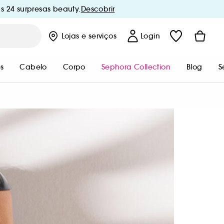
s 24 surpresas beauty.
Descobrir
Lojas
e serviços
Login
s
Cabelo
Corpo
Sephora Collection
Blog
S