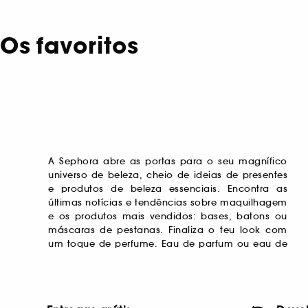
Os favoritos
A Sephora abre as portas para o seu magnífico
toilette, escolhe a tua fragrância feminina
para uma pele radiante. Obtém o cabelo dos
universo de beleza, cheio de ideias de presentes
preferida e mima os homens da tua vida com um
teus sonhos com cuidados reparadores,
e produtos de beleza essenciais. Encontra as
perfume masculino exclusivo. Depois de um
adequados a todas as tuas necessidades. À
últimas notícias e tendências sobre maquilhagem
longo dia, mereces uma pausa. Cuida bem do
procura do presente perfeito? Inspira-te com o
e os produtos mais vendidos: bases, batons ou
teu rosto, corpo e cabelo! Mantém uma rotina de
nosso Beauty Board e a comunidade de Beleza
máscaras de pestanas. Finaliza o teu look com
beleza perfeita com nossas marcas
um toque de perfume. Eau de parfum ou eau de
especializadas e os seus tratamentos inovadores