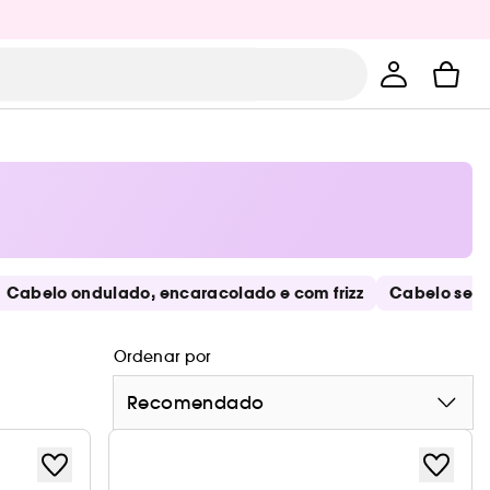
Cabelo ondulado, encaracolado e com frizz
Cabelo sem 
Ordenar por
Recomendado