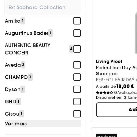
Amika
1
Augustinus Bader
1
AUTHENTIC BEAUTY
4
CONCEPT
Living Proof
Aveda
2
Perfect hair Day 
Shampoo
CHAMPO
1
Champô Seco
PERFECT HAIR DA
18,00 €
184ML
A partir de
Dyson
1
73
Avaliaçõe
Disponível em 2 form
GHD
1
Ad
Gisou
1
Ver mais