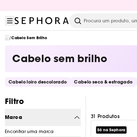
Ir para o menu
Ir para o conteúdo principal
Ir para o rodapé
Pesquisar
/
...
Cabelo Sem Brilho
Cabelo sem brilho
Saltar os links rápidos
Cabelo loiro descolorado
Cabelo seco & estragado
Pular os filtros
Filtro
31 Produtos
Marca
Só na Sephora
Encontrar uma marca