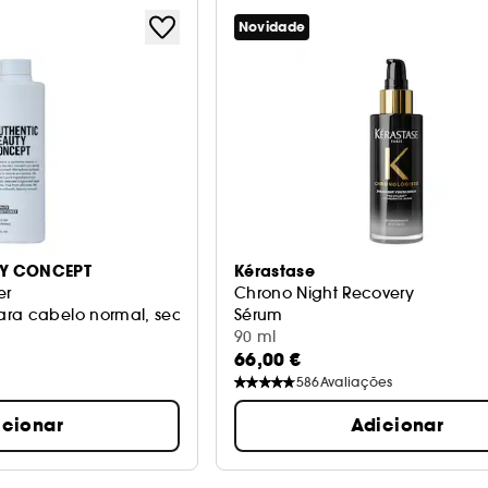
Novidade
TY CONCEPT
Kérastase
er
Chrono Night Recovery
ara cabelo normal, seco ou encaracolado
Sérum
90 ml
66,00 €
586
Avaliações
icionar
Adicionar