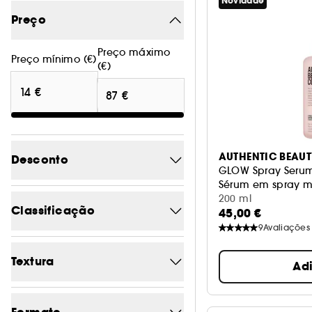
Novidade
Preço
Preço máximo
Preço mínimo (€)
(€)
AUTHENTIC BEAU
Desconto
GLOW Spray Seru
Sérum em spray múl
-56.2
200 ml
1
Classificação
45,00 €
9
Avaliações
5/5
6
Textura
Ad
4/5
27
Água / Bruma
5
3/5
28