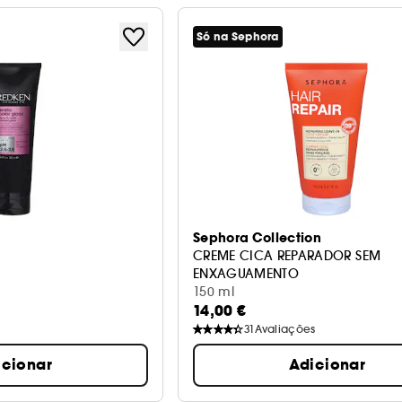
Só na Sephora
Sephora Collection
CREME CICA REPARADOR SEM
ENXAGUAMENTO
CREME REPARADOR
150 ml
14,00 €
31
Avaliações
icionar
Adicionar