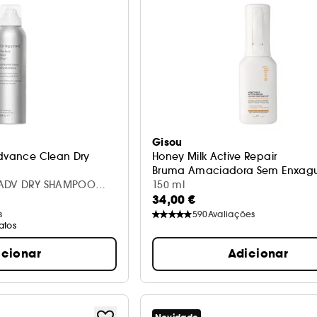
Gisou
Advance Clean Dry
Honey Milk Active Repair
Bruma Amaciadora Sem Enxag
Y ADV DRY SHAMPOO
150 ml
34,00 €
s
590
Avaliações
atos
icionar
Adicionar