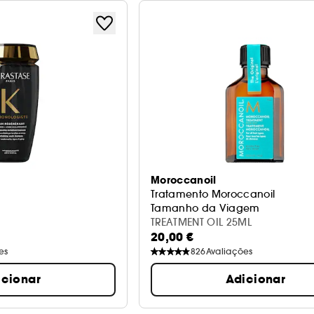
Moroccanoil
n
Tratamento Moroccanoil
Tamanho da Viagem
TREATMENT OIL 25ML
20,00 €
es
826
Avaliações
icionar
Adicionar