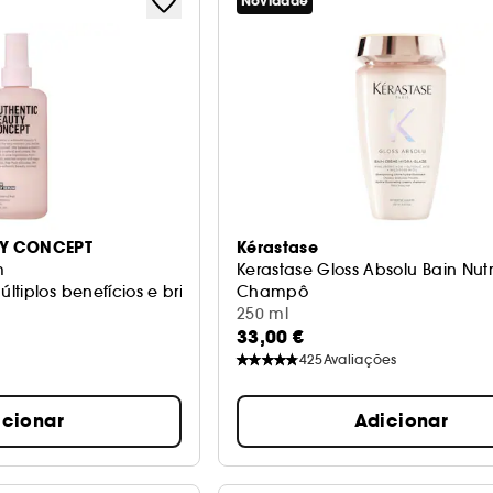
Novidade
TY CONCEPT
Kérastase
m
Kerastase Gloss Absolu Bain Nutr
tiplos benefícios e brilho
Champô
250 ml
33,00 €
425
Avaliações
icionar
Adicionar