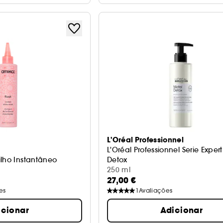
L'Oréal Professionnel
L'Oréal Professionnel Serie Exper
ilho Instantâneo
Detox
Tratamento Pré-Shampoo
250 ml
27,00 €
es
1
Avaliações
icionar
Adicionar