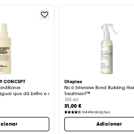
TY CONCEPT
Olaplex
onditioner
No.0 Intensive Bond Building Hai
guar que dá brilho e desembaraça
Treatment™
Tratamento capilar
155 ml
31,00 €
1644
Avaliações
icionar
Adicionar