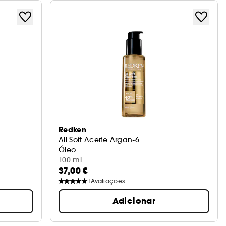
Redken
All Soft Aceite Argan-6
Óleo
100 ml
37,00 €
1
Avaliações
Adicionar