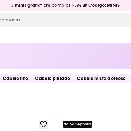
3 minis grátis*
Código: MINIS
em compras >59€ 🎁
Cabelo fino
Cabelo pintado
Cabelo misto a oleoso
Só na Sephora