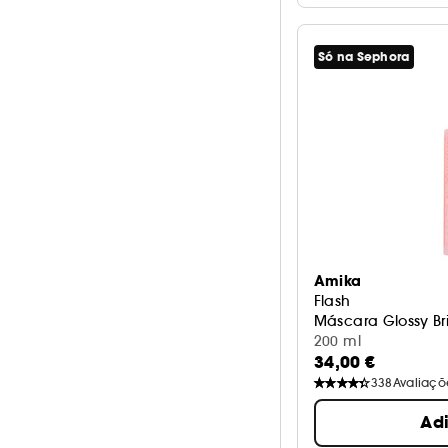
Só na Sephora
Amika
Flash
Máscara Glossy Br
200 ml
34,00 €
338
Avaliaçõ
Ad