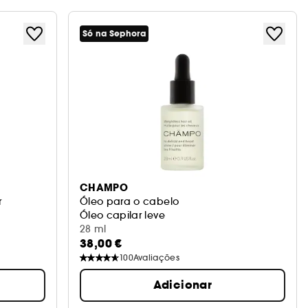
Só na Sephora
CHAMPO
r
Óleo para o cabelo
Óleo capilar leve
28 ml
38,00 €
100
Avaliações
Adicionar