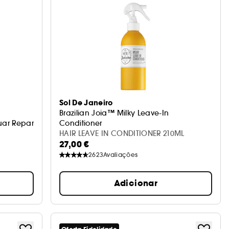
Sol De Janeiro
Brazilian Joia™ Milky Leave-In
uar Reparação
Conditioner
Bruma Capilar
HAIR LEAVE IN CONDITIONER 210ML
27,00 €
2623
Avaliações
Adicionar