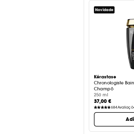
Volumoso
3
Penteado /
5
Novidade
Despenteado
Suave
4
Kérastase
Chronologiste Bai
Champô
250 ml
37,00 €
684
Avaliaçõ
Ad