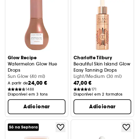
Glow Recipe
Charlotte Tilbury
Watermelon Glow Hue
Beautiful Skin Island Glow
Drops
Easy Tanning Drops
Gotas com cor com niacinamida
Sun Glow (40 ml)
Gotas autobronzeadoras
Light/Medium (30 ml)
24,00 €
47,00 €
A partir de
1488
171
Disponível em 3 tons
Disponível em 2 formatos
Adicionar
Adicionar
Só na Sephora