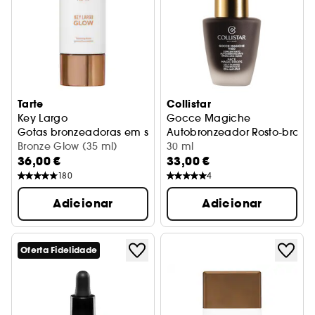
Tarte
Collistar
Key Largo
Gocce Magiche
Gotas bronzeadoras em sérum para rosto e corpo
Autobronzeador Rosto-bronze
Bronze Glow (35 ml)
30 ml
36,00 €
33,00 €
180
4
Adicionar
Adicionar
Oferta Fidelidade