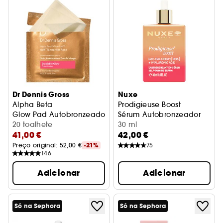
Dr Dennis Gross
Nuxe
Alpha Beta
Prodigieuse Boost
Glow Pad Autobronzeador para o Rosto
Sérum Autobronzeador
20 toalhete
30 ml
41,00 €
42,00 €
Preço original: 
52,00 €
-21%
75
146
Adicionar
Adicionar
Só na Sephora
Só na Sephora