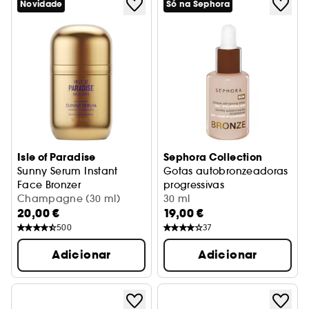
Novidade
Só na Sephora
Isle of Paradise
Sephora Collection
Sunny Serum Instant
Gotas autobronzeadoras
Face Bronzer
progressivas
Sérum bronzeador para o rosto
Champagne (30 ml)
com DHA e ácido hialurónic
30 ml
20,00 €
19,00 €
500
37
Adicionar
Adicionar