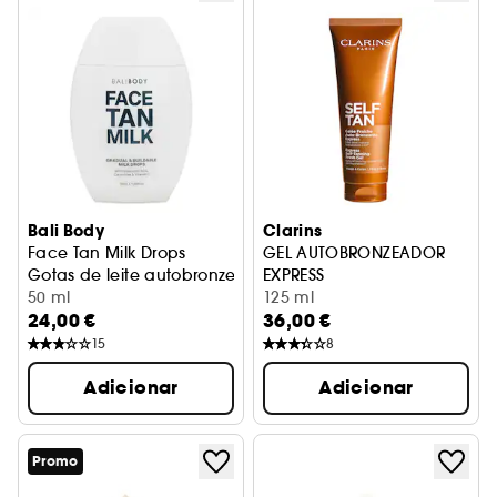
Bali Body
Clarins
Face Tan Milk Drops
GEL AUTOBRONZEADOR
Gotas de leite autobronzeador para o rosto
EXPRESS
50 ml
Gel fresco autobronzeador pa
125 ml
24,00 €
36,00 €
15
8
Adicionar
Adicionar
Promo