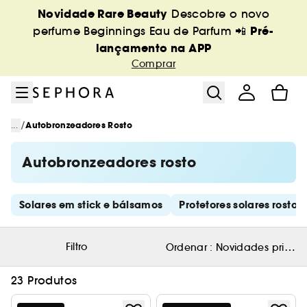
Ir para o menu
Ir para o conteúdo principal
Ir para o rodapé
Novidade Rare Beauty
Descobre o novo
Pré-
perfume Beginnings Eau de Parfum 📲
lançamento na APP
Comprar
/
...
Autobronzeadores Rosto
Autobronzeadores rosto
Saltar os links rápidos
Solares em stick e bálsamos
Protetores solares rosto
Filtro
Ordenar :
Novidades primeir
23 Produtos