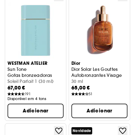
WESTMAN ATELIER
Dior
Sun Tone
Dior Solar Les Gouttes
Gotas bronzeadoras
Autobronzantes Visage
Soleil Parfait 1 (30 ml)
Bronzeado dourado natural
30 ml
67,00 €
65,00 €
191
51
Disponível em 4 tons
Adicionar
Adicionar
Novidade