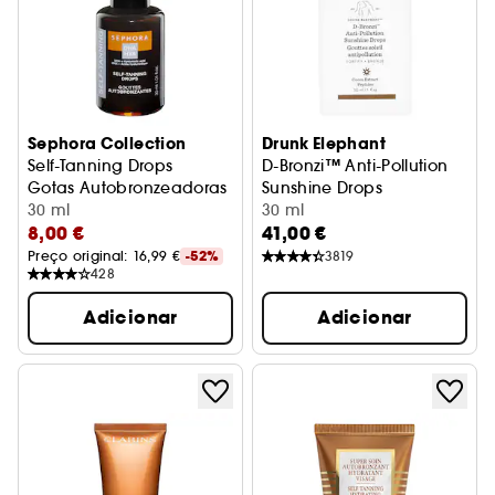
Sephora Collection
Drunk Elephant
Self-Tanning Drops
D-Bronzi™ Anti-Pollution
Gotas Autobronzeadoras
Sunshine Drops
30 ml
Gotas Bronzeadoras Antioxid
30 ml
8,00 €
41,00 €
Preço original: 
16,99 €
-52%
3819
428
Adicionar
Adicionar