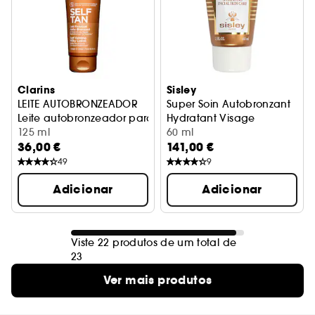
Clarins
Sisley
LEITE AUTOBRONZEADOR
Super Soin Autobronzant
Leite autobronzeador para rostro e corpo
Hydratant Visage
125 ml
Autobronzeador
60 ml
36,00 €
141,00 €
49
9
Adicionar
Adicionar
Viste 22 produtos de um total de
23
Ver mais produtos