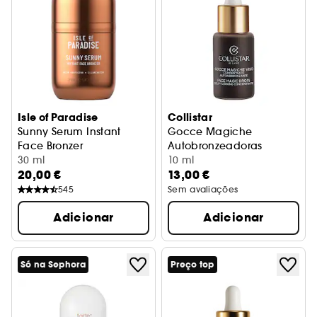
Isle of Paradise
Collistar
Sunny Serum Instant
Gocce Magiche
Face Bronzer
Autobronzeadoras
Sérum autobronzeador para o rosto
30 ml
10 ml
20,00 €
13,00 €
545
Sem avaliações
Adicionar
Adicionar
Só na Sephora
Preço top