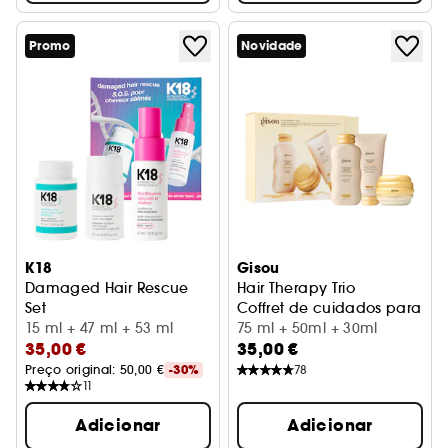
Promo
Novidade
K18
Gisou
Damaged Hair Rescue
Hair Therapy Trio
Set
Coffret de cuidados para o 
Kit de rotina 3 passos para cabelo danificado
15 ml + 47 ml + 53 ml
75 ml + 50ml + 30ml
35,00 €
35,00 €
Preço original: 
50,00 €
-30%
78
11
Adicionar
Adicionar