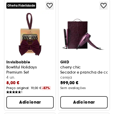
Oferta Fidelidade
Invisibobble
GHD
Bowtiful Holidays
cherry chic
Premium Set
Secador e prancha de cabel
Coffret de acessórios para o cabelo
4 un.
cereja
8,00 €
599,00 €
Preço original: 
19,00 €
-57%
Sem avaliações
1
Adicionar
Adicionar