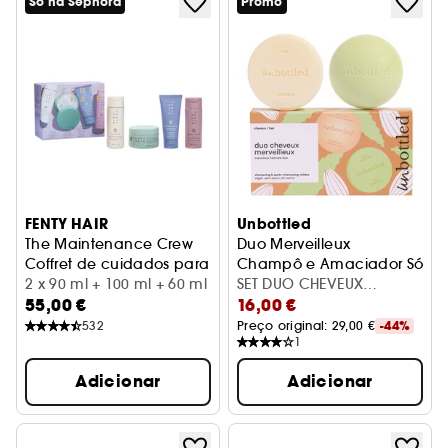
Só na Sephora
Promo
FENTY HAIR
Unbottled
The Maintenance Crew
Duo Merveilleux
Coffret de cuidados para o cabelo
Champô e Amaciador Sólido
2 x 90 ml + 100 ml + 60 ml
SET DUO CHEVEUX
55,00 €
16,00 €
MERVEILLEUX
532
Preço original: 
29,00 €
-44%
1
Adicionar
Adicionar