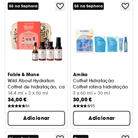
Só na Sephora
Só na Sephora
Fable & Mane
Amika
Wild About Hydration
Coffret Hidratação
Coffret de hidratação, cabelos médios a espessos
Coffret rotina hidratação
14,4 ml + 3 x 50 ml
3 x 60 ml + 30 ml
34,00 €
30,00 €
86
95
Adicionar
Adicionar