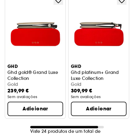
GHD
GHD
Ghd gold® Grand Luxe
Ghd platinum+ Grand
Collection
Luxe Collection
edição limitada ouro champanhe
Gold
edição limitada ouro cham
Gold
239,99 €
309,99 €
Sem avaliações
Sem avaliações
Adicionar
Adicionar
Viste 24 produtos de um total de