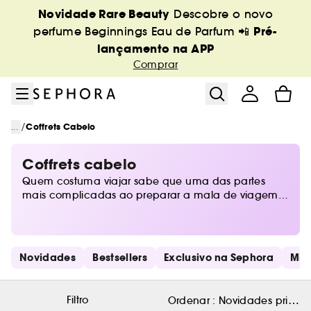
Ir para o menu
Ir para o conteúdo principal
Ir para o rodapé
Novidade Rare Beauty
Descobre o novo
Pré-
perfume Beginnings Eau de Parfum 📲
lançamento na APP
Comprar
/
...
Coffrets Cabelo
Coffrets cabelo
Quem costuma viajar sabe que uma das partes
mais complicadas ao preparar a mala de viagem é
guardar os produtos para o cabelo. Na secção
Beauty to Go da Sephora encontras todos os
produtos que podem ir diretamente para a
bagagem.
Saltar os links rápidos
Novidades
Bestsellers
Exclusivo na Sephora
Min
Filtro
Ordenar :
Novidades primeir