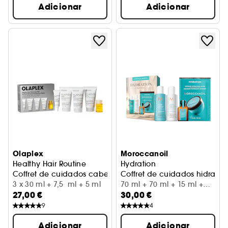
Adicionar
Adicionar
Olaplex
Moroccanoil
Healthy Hair Routine
Hydration
Coffret de cuidados cabelo mini
Coffret de cuidados hidrata
3 x 30 ml + 7,5 ml + 5 ml
70 ml + 70 ml + 15 ml +
27,00 €
30,00 €
30 ml
9
4
Adicionar
Adicionar