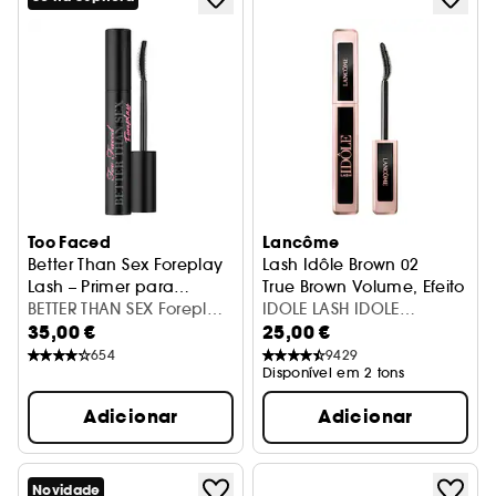
Too Faced
Lancôme
Better Than Sex Foreplay
Lash Idôle Brown 02
Lash – Primer para
True Brown Volume, Efeito Li
pestanas
BETTER THAN SEX Foreplay
IDOLE LASH IDOLE
35,00 €
25,00 €
Lash Primer
MASCARA 01
654
9429
Disponível em 2 tons
Adicionar
Adicionar
Novidade