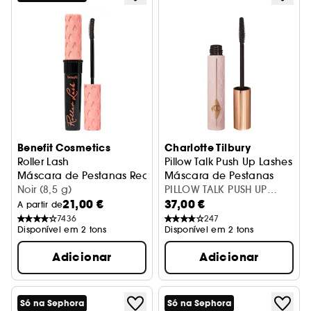
Benefit Cosmetics
Charlotte Tilbury
Roller Lash
Pillow Talk Push Up Lashes
Máscara de Pestanas Recurvadora
Máscara de Pestanas
Noir (8,5 g)
PILLOW TALK PUSH UP
21,00 €
37,00 €
LASHES
A partir de
7436
247
Disponível em 2 tons
Disponível em 2 tons
Adicionar
Adicionar
Só na Sephora
Só na Sephora