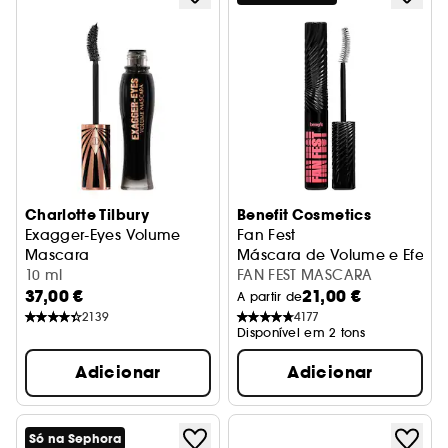
Charlotte Tilbury
Benefit Cosmetics
Exagger-Eyes Volume
Fan Fest
Mascara
Máscara de Volume e Efeito
Máscara volumizador
10 ml
FAN FEST MASCARA
37,00 €
21,00 €
A partir de
2139
4177
Disponível em 2 tons
Adicionar
Adicionar
Só na Sephora