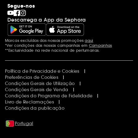
Maquilhagem
Internacional
Segue-nos
Dia dos Namorados
Descobrir a Sephora
Dia do Pai
Código promocional Sephora
Descarrega a App da Sephora
Dia da Mãe
Calendários do Advento
Singles' Day
Black Friday
Marcas excluídas das nossas promoções
aqui
Menções adicionais
Cyber Monday
*Ver condições das nossas campanhas em
Campanhas
Blue Monday
**Exclusividade na rede nacional de perfumarias.
Política de Privacidade e Cookies
Preferências de Cookies
Condições Gerais de Utilização
Condições Gerais de Venda
Condições do Programa de Fidelidade
Livro de Reclamações
Condições da publicação
Portugal