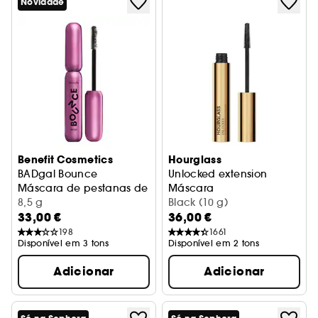
Novidade
Benefit Cosmetics
Hourglass
BADgal Bounce
Unlocked extension
Máscara de pestanas de volume com escova de dupla f
Máscara
8,5 g
Black (10 g)
33,00 €
36,00 €
198
1661
Disponível em 3 tons
Disponível em 2 tons
Adicionar
Adicionar