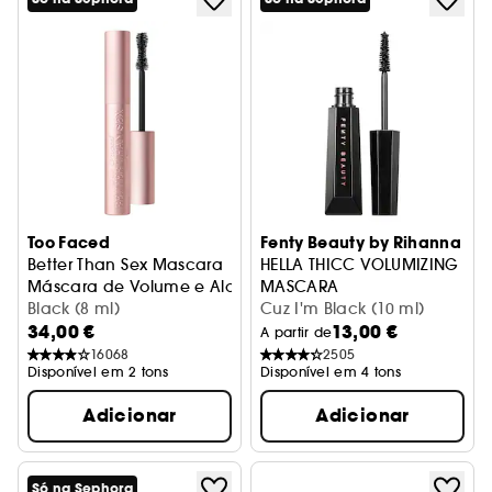
Too Faced
Fenty Beauty by Rihanna
Better Than Sex Mascara
HELLA THICC VOLUMIZING
Máscara de Volume e Alongamento
MASCARA
Black (8 ml)
Máscara Volume
Cuz I'm Black (10 ml)
34,00 €
13,00 €
A partir de
16068
2505
Disponível em 2 tons
Disponível em 4 tons
Adicionar
Adicionar
Só na Sephora