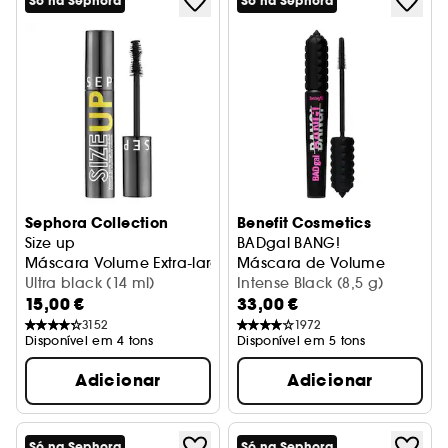
Só na Sephora
Só na Sephora
Sephora Collection
Benefit Cosmetics
Size up
BADgal BANG!
Máscara Volume Extra-largo Imediato
Máscara de Volume
Ultra black (14 ml)
Intense Black (8,5 g)
15,00 €
33,00 €
3152
1972
Disponível em 4 tons
Disponível em 5 tons
Adicionar
Adicionar
Só na Sephora
Só na Sephora