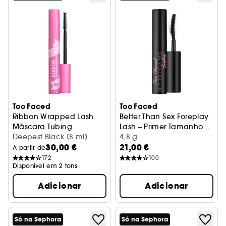
Too Faced
Too Faced
Ribbon Wrapped Lash
Better Than Sex Foreplay
Máscara Tubing
Lash – Primer Tamanho
Deepest Black (8 ml)
de Viagem
4,8 g
30,00 €
21,00 €
A partir de
172
100
Disponível em 2 tons
Adicionar
Adicionar
Só na Sephora
Só na Sephora