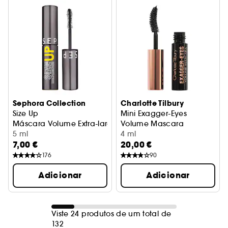
Sephora Collection
Charlotte Tilbury
Size Up
Mini Exagger-Eyes
Máscara Volume Extra-largo Imediato (Tamanho de viag
Volume Mascara
5 ml
Máscara volumizadora form
4 ml
7,00 €
20,00 €
176
90
Adicionar
Adicionar
Viste 24 produtos de um total de
132