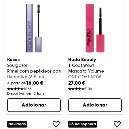
Kosas
Huda Beauty
Soulgazer
1 Coat Wow!
Rímel com peptídeos para alongar e elevar
Mascara Volume
Hypnotize (6,5 ml)
ONE COAT NOW
16,00 €
27,00 €
MASCARA 10ML
A partir de
1066
1108
Disponível em 2 tons
Adicionar
Adicionar
Novidade
Só na Sephora