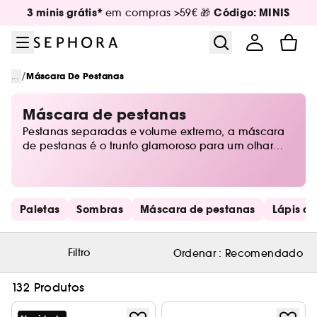
Ir para o menu
Ir para o conteúdo principal
Ir para o rodapé
3 minis grátis*
Código: MINIS
em compras >59€ 🎁
/
...
Máscara De Pestanas
Máscara de pestanas
Pestanas separadas e volume extremo, a máscara
de pestanas é o trunfo glamoroso para um olhar
felino. Preto intenso, verde pinha ou castanho
intenso, os teus olhos serão realçados com as cores
da moda para um visual sofisticado. Efeito
dramático, alongado ou natural, a máscara de
Saltar os links rápidos
Paletas
Sombras
Máscara de pestanas
Lápis de
pestanas oferece comprimento infinito às as tuas
pestanas. A Sephora revela todos os seus segredos
para um visual encantador e umas pestanas
Filtro
Ordenar :
Recomendado
grandes, bonitas e curvadas!
132 Produtos