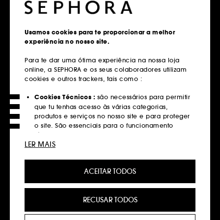
Nova Zelândia
Filipinas
Usamos cookies para te proporcionar a melhor
Polónia
França
experiência no nosso site.
Para te dar uma ótima experiência na nossa loja
online, a SEPHORA e os seus colaboradores utilizam
Suécia
República Checa
cookies e outros trackers, tais como :
Cookies Técnicos :
são necessários para permitir
que tu tenhas acesso às várias categorias,
Roménia
Russia
produtos e serviços no nosso site e para proteger
o site. São essenciais para o funcionamento
técnico do site e não podem ser desativados.
LER MAIS
Singapura
Suiça
Cookies de Personalização :
permite-nos
fornecer-te uma experiência aprimorada e
ACEITAR TODOS
personalizada, recomendando produtos, serviços
Tailândia
Turquia
e conteúdo que melhor atendam às tuas
preferências, e fornecer-te ofertas promocionais à
RECUSAR TODOS
medida do teu perfil.
Cookies de redes sociais e publicidade :
são