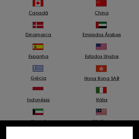
Canadá
China
Dinamarca
Emirados Árabes
Espanha
Estados Unidos
Grécia
Hong Kong SAR
Indonésia
Itália
Kuwait
Malásia