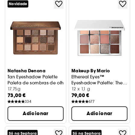
Novidade
Natasha Denona
Makeup By Mario
Tan Eyeshadow Palette
Ethereal Eyes™
Paleta de sombras de olhos tamanho médio
Eyeshadow Palette: The
17.75g
Original
Paleta de sombras para os o
12 x 1,1 g
73,00 €
79,00 €
334
677
Adicionar
Adicionar
Só na Sephora
Só na Sephora