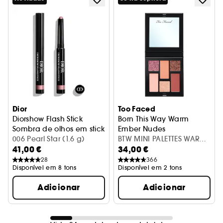
Dior
Too Faced
Diorshow Flash Stick
Born This Way Warm
Sombra de olhos em stick ultra-fundente à prova de água
Ember Nudes
006 Pearl Star (1.6 g)
Paleta de sombras para os o
BTW MINI PALETTES WARM
41,00 €
34,00 €
EMBER NUDES
28
366
Disponível em 8 tons
Disponível em 2 tons
Adicionar
Adicionar