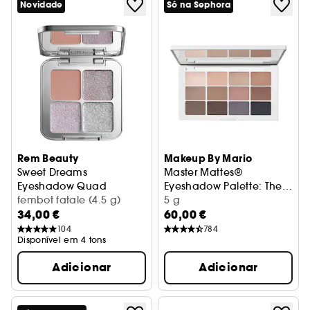
Novidade
Só na Sephora
Rem Beauty
Makeup By Mario
Sweet Dreams
Master Mattes®
Eyeshadow Quad
Eyeshadow Palette: The
Paleta de sombras para pálpebras
fembot fatale (4.5 g)
Neutrals
Paleta de sombras para os o
5 g
34,00 €
60,00 €
104
784
Disponível em 4 tons
Adicionar
Adicionar