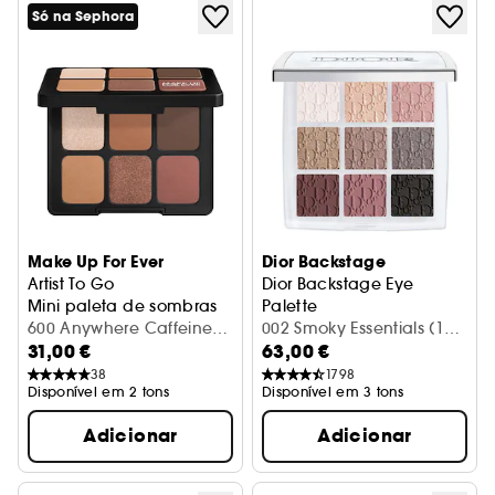
Só na Sephora
Make Up For Ever
Dior Backstage
Artist To Go
Dior Backstage Eye
Mini paleta de sombras
Palette
600 Anywhere Caffeine (6
Paleta de 9 sombras de olho
002 Smoky Essentials (10
31,00 €
63,00 €
g)
g)
38
1798
Disponível em 2 tons
Disponível em 3 tons
Adicionar
Adicionar