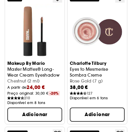
Makeup By Mario
Charlotte Tilbury
Master Mattes® Long-
Eyes to Mesmerise
Wear Cream Eyeshadow
Sombra Creme
Sombra creme
Chestnut (2 ml)
Rose Gold (7 g)
24,00 €
38,00 €
A partir de
Preço original: 
30,00 €
-20%
127
210
Disponível em 6 tons
Disponível em 8 tons
Adicionar
Adicionar