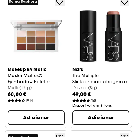
Só na Sephora
Makeup By Mario
Nars
Master Mattes®
The Multiple
Eyeshadow Palette
Stick de maquilhagem multi
Paleta de sombras
Multi (12 g)
Dazed (8g)
60,00 €
49,00 €
1914
768
Disponível em 8 tons
Adicionar
Adicionar