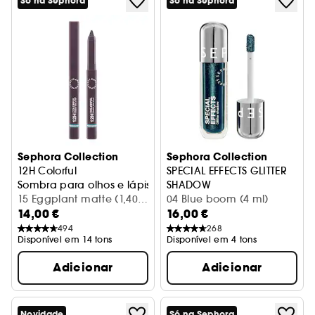
Só na Sephora
Só na Sephora
Sephora Collection
Sephora Collection
12H Colorful
SPECIAL EFFECTS GLITTER
Sombra para olhos e lápis
SHADOW
15 Eggplant matte (1,40
Sombra líquida brilhante
04 Blue boom (4 ml)
14,00 €
16,00 €
g)
494
268
Disponível em 14 tons
Disponível em 4 tons
Adicionar
Adicionar
Novidade
Só na Sephora