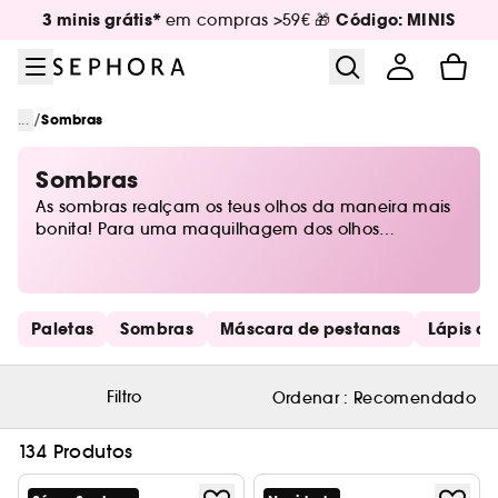
Ir para o menu
Ir para o conteúdo principal
Ir para o rodapé
3 minis grátis*
Código: MINIS
em compras >59€ 🎁
/
...
Sombras
Sombras
As sombras realçam os teus olhos da maneira mais
bonita! Para uma maquilhagem dos olhos
impecável, encontra aqui as sombras de olhos
perfeitas. Individuais ou em paleta, a Sephora
oferece-te o melhor para enalteceres a cor dos teus
olhos. Desde um look de olhos esfumados (ou o
Saltar os links rápidos
Paletas
Sombras
Máscara de pestanas
Lápis de
famoso smokey eye) a um look de sombras
metálicas, vais dominar a arte de aplicar a sombra
de olhos como ninguém!
Filtro
Ordenar :
Recomendado
134 Produtos