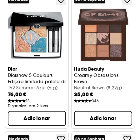
Dior
Huda Beauty
Diorshow 5 Couleurs
Creamy Obsessions
Edição limitada paleta de 5 sombras de olhos
Brown
162 Summer Azur (6 g)
Paleta de sombras para os o
Neutral Brown (8.22g)
76,00 €
35,00 €
13
346
Disponível em 2 tons
Adicionar
Adicionar
Novidade
Só na Sephora