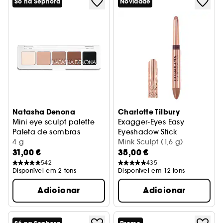
Só na Sephora
Novidade
Natasha Denona
Charlotte Tilbury
Mini eye sculpt palette
Exagger-Eyes Easy
Paleta de sombras
Eyeshadow Stick
4 g
Sombra de olhos em stick
Mink Sculpt (1,6 g)
31,00 €
35,00 €
542
435
Disponível em 2 tons
Disponível em 12 tons
Adicionar
Adicionar