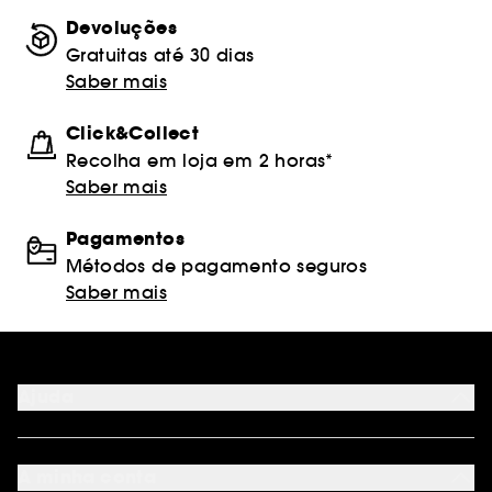
Devoluções
Gratuitas até 30 dias
Saber mais
Click&Collect
Recolha em loja em 2 horas*
Saber mais
Pagamentos
Métodos de pagamento seguros
Saber mais
Ajuda
FAQ
Métodos de pagamento
A minha conta
Condições de Entrega