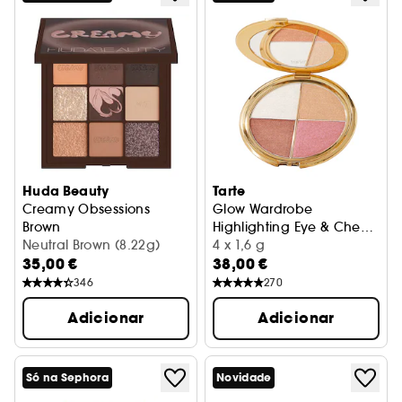
Huda Beauty
Tarte
Creamy Obsessions
Glow Wardrobe
Brown
Highlighting Eye & Cheek
Paleta de sombras para os olhos
Neutral Brown (8.22g)
Palette
Paleta iluminadora
4 x 1,6 g
35,00 €
38,00 €
346
270
Adicionar
Adicionar
Só na Sephora
Novidade