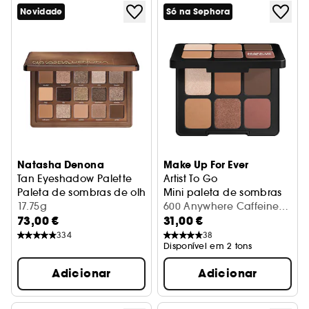
Novidade
Só na Sephora
Natasha Denona
Make Up For Ever
Tan Eyeshadow Palette
Artist To Go
Paleta de sombras de olhos tamanho médio
Mini paleta de sombras
17.75g
600 Anywhere Caffeine (6
73,00 €
31,00 €
g)
334
38
Disponível em 2 tons
Adicionar
Adicionar