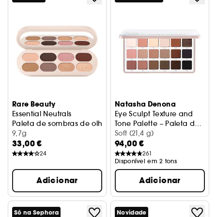
Rare Beauty
Natasha Denona
Essential Neutrals
Eye Sculpt Texture and
Paleta de sombras de olhos
Tone Palette – Paleta de
9,7g
sombras de olhos
Soft (21,4 g)
33,00 €
94,00 €
24
261
Disponível em 2 tons
Adicionar
Adicionar
Só na Sephora
Novidade