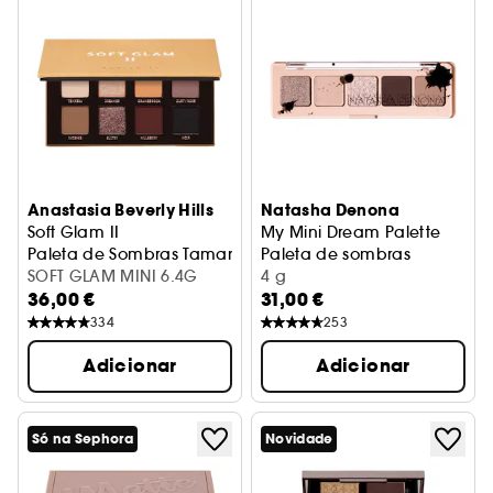
Anastasia Beverly Hills
Natasha Denona
Soft Glam II
My Mini Dream Palette
Paleta de Sombras Tamanho de Viagem
Paleta de sombras
SOFT GLAM MINI 6.4G
4 g
36,00 €
31,00 €
334
253
Adicionar
Adicionar
Só na Sephora
Novidade