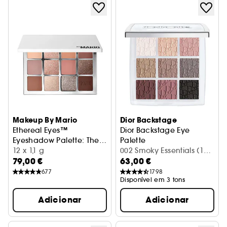
Makeup By Mario
Dior Backstage
Ethereal Eyes™
Dior Backstage Eye
Eyeshadow Palette: The
Palette
Original
Paleta de sombras para os olhos
12 x 1,1 g
Paleta de 9 sombras de olho
002 Smoky Essentials (10
79,00 €
63,00 €
g)
677
1798
Disponível em 3 tons
Adicionar
Adicionar