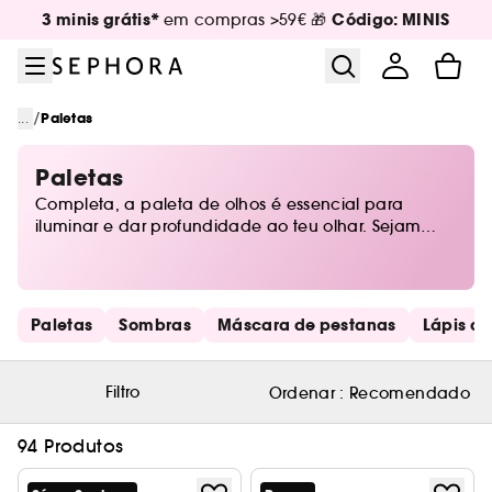
Ir para o menu
Ir para o conteúdo principal
Ir para o rodapé
3 minis grátis*
Código: MINIS
em compras >59€ 🎁
/
...
Paletas
Paletas
Completa, a paleta de olhos é essencial para
iluminar e dar profundidade ao teu olhar. Sejam
azuis, castanhos ou verdes, o teu olhar vai descobrir
as mais belas cores das últimas tendências, para
melhorar o teu look. Maquilhagem nude ou
sofisticada, encontra a tua paleta de sombras
Saltar os links rápidos
Paletas
Sombras
Máscara de pestanas
Lápis de
perfeita que jamais sairá da tua rotina de beleza.
Filtro
Ordenar :
Recomendado
94 Produtos