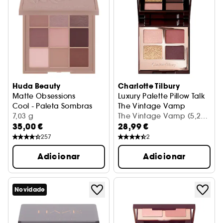
Huda Beauty
Charlotte Tilbury
Matte Obsessions
Luxury Palette Pillow Talk
Cool - Paleta Sombras
The Vintage Vamp
7,03 g
Paleta de sombra de olhos
The Vintage Vamp (5,2
35,00 €
28,99 €
g)
257
2
Adicionar
Adicionar
Novidade