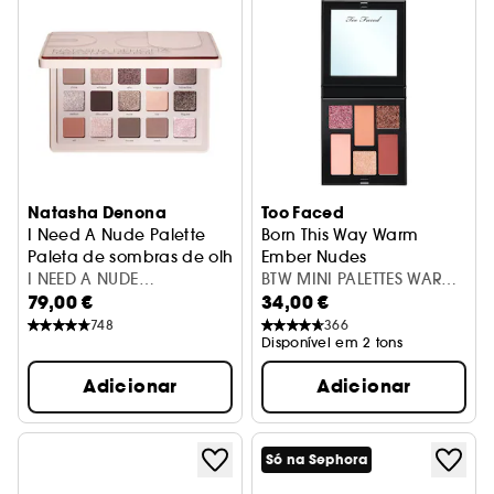
Natasha Denona
Too Faced
I Need A Nude Palette
Born This Way Warm
Paleta de sombras de olhos
Ember Nudes
I NEED A NUDE
Paleta de sombras para os o
BTW MINI PALETTES WARM
79,00 €
34,00 €
EYESHADOW PALETTE
EMBER NUDES
748
366
Disponível em 2 tons
Adicionar
Adicionar
Só na Sephora