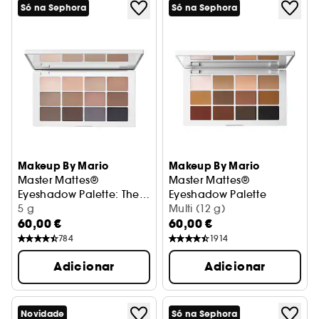
Só na Sephora
Só na Sephora
Makeup By Mario
Makeup By Mario
Master Mattes®
Master Mattes®
Eyeshadow Palette: The
Eyeshadow Palette
Neutrals
Paleta de sombras para os olhos
5 g
Paleta de sombras
Multi (12 g)
60,00 €
60,00 €
784
1914
Adicionar
Adicionar
Novidade
Só na Sephora