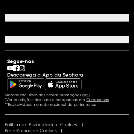
Devoluções
Seguir encomenda
Cartão oferta digital
Programa de Fidelidade
Cartão oferta físico
Sobre a Sephora
Cartão oferta empresas
Site Map
Juntar Sephora
Contacta-nos
Sephora Prize 2026
Novidades
Blog Sephora
Lojas
Saldos
Os nossos compromissos
Maquilhagem
Internacional
Segue-nos
Dia dos Namorados
Descobrir a Sephora
Dia do Pai
Código promocional Sephora
Descarrega a App da Sephora
Dia da Mãe
Calendários do Advento
Singles' Day
Black Friday
Marcas excluídas das nossas promoções
aqui
Menções adicionais
Cyber Monday
*Ver condições das nossas campanhas em
Campanhas
Blue Monday
**Exclusividade na rede nacional de perfumarias.
Política de Privacidade e Cookies
Preferências de Cookies