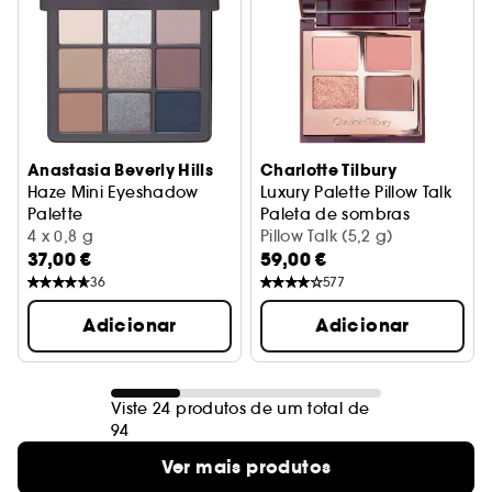
Anastasia Beverly Hills
Charlotte Tilbury
Haze Mini Eyeshadow
Luxury Palette Pillow Talk
Palette
Paleta de sombras
Paleta de 9 sombras de olhos
4 x 0,8 g
Pillow Talk (5,2 g)
37,00 €
59,00 €
36
577
Adicionar
Adicionar
Viste 24 produtos de um total de
94
Ver mais produtos