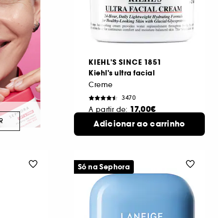
KIEHL'S SINCE 1851
Kiehl's ultra facial
Creme
3470
17,00€
A partir de:
R
28 ml
Adicionar ao carrinho
4 formatos disponíveis
Só na Sephora