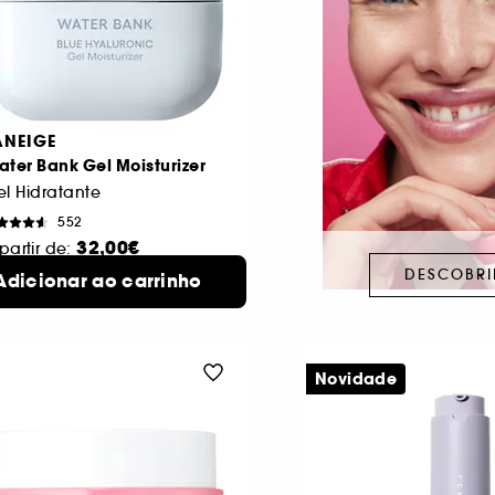
ANEIGE
ter Bank Gel Moisturizer
l Hidratante
552
32,00€
partir de:
DESCOBRI
0 ml
Adicionar ao carrinho
2 formatos disponíveis
Novidade