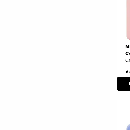
M
C
1