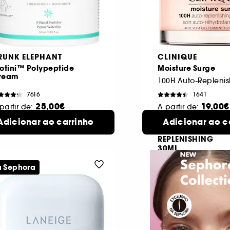
RUNK ELEPHANT
CLINIQUE
otini™ Polypeptide
Moisture Surge
ream
7616
1641
25,00€
19,00€
partir de:
A partir de:
0 ml
MOISTURE SURGE
Adicionar ao carrinho
4 formatos disponíveis
Adicionar ao c
3
100H
d
REPLENISHING
30ML
a Sephora