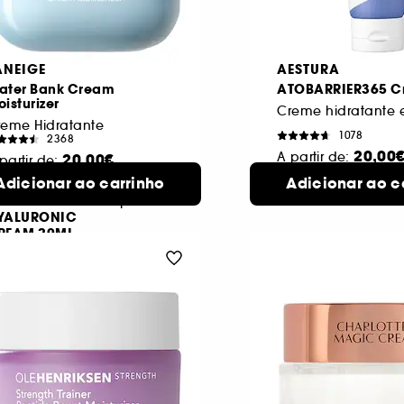
ANEIGE
AESTURA
ater Bank Cream
ATOBARRIER365 C
isturizer
reme Hidratante
1078
2368
20,00
A partir de:
20,00€
partir de:
80 ml
Adicionar ao carrinho
Adicionar ao c
2 formatos di
ATER BANK
3 formatos
LUE
disponíveis
YALURONIC
REAM 20ML