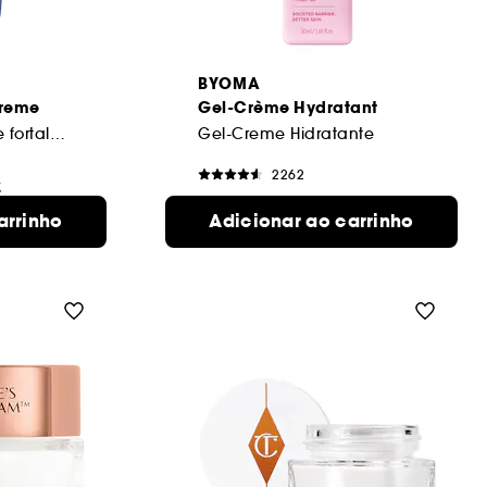
BYOMA
reme
Gel-Crème Hydratant
Creme hidratante e fortalecedor da barreira cutânea
Gel-Creme Hidratante
2262
€
18,00€
arrinho
sponíveis
Adicionar ao carrinho