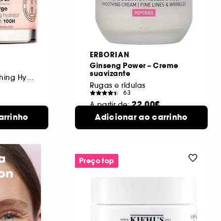
ERBORIAN
Ginseng Power – Creme
suavizante
100H Auto-Replenishing Hydrator
Rugas e rídulas
63
22,00€
A partir de:
arrinho
 formatos
Adicionar ao carrinho
50 ml
2 formatos disponíveis
isponíveis
Preço top