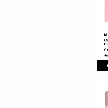
M
C
P
2