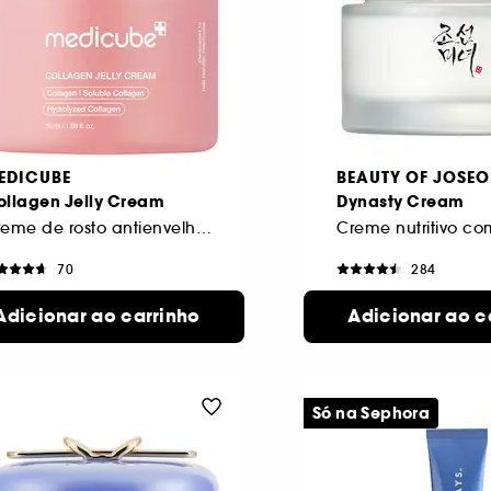
EDICUBE
BEAUTY OF JOSE
ollagen Jelly Cream
Dynasty Cream
Creme de rosto antienvelhecimento
70
284
9,00€
23,00€
Adicionar ao carrinho
Adicionar ao c
Só na Sephora