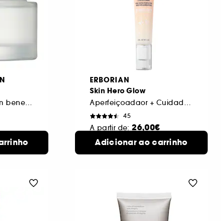
ON
ERBORIAN
Skin Hero Glow
Creme nutritivo com benefícios anti-envelhecimento
Aperfeiçoadaor + Cuidado estimulador de luminosidade
45
26,00€
A partir de:
15 ml
arrinho
Adicionar ao carrinho
2 formatos disponíveis