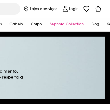
Lojas
e serviços
Login
s
Cabelo
Corpo
Sephora Collection
Blog
S
ecimento,
 respeita a