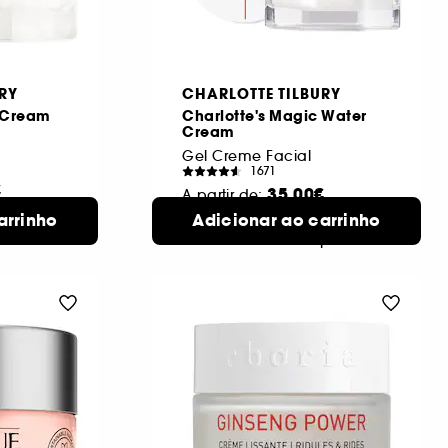
RY
CHARLOTTE TILBURY
c Cream
Charlotte's Magic Water
Cream
Gel Creme Facial
1671
€
35,00€
A partir de:
arrinho
sponíveis
Adicionar ao carrinho
MAGIC CREAM
3 formatos
WATER 15ML
disponíveis