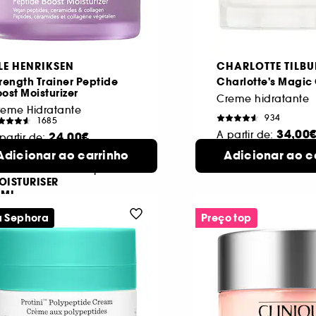
LE HENRIKSEN
CHARLOTTE TILBU
rength Trainer Peptide
Charlotte's Magi
ost Moisturizer
Creme hidratante
reme Hidratante
934
1685
34,00
A partir de:
24,00€
partir de:
15 ml
Adicionar ao carrinho
Adicionar ao c
4 formatos di
TRENGTH
2 formatos
RAINER
disponíveis
OISTURISER
5ML
a Sephora
Preço top