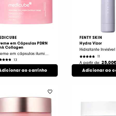
EDICUBE
FENTY SKIN
reme em Cápsulas PDRN
Hydra Vizor
ink Collagen
Creme em cápsulas iluminador e hidratante
11
13
25,00
A partir de:
3,00€
50 ml
Adicionar ao carrinho
Adicionar ao c
3 formatos di