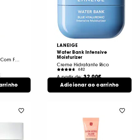
LANEIGE
Water Bank Intensive
Moisturizer
Hidratante Invisível Com Fps 20 De Amplo Espectro
Creme Hidratante Rico
682
€
32,00€
A partir de:
arrinho
sponíveis
Adicionar ao carrinho
50 ml
2 formatos disponíveis