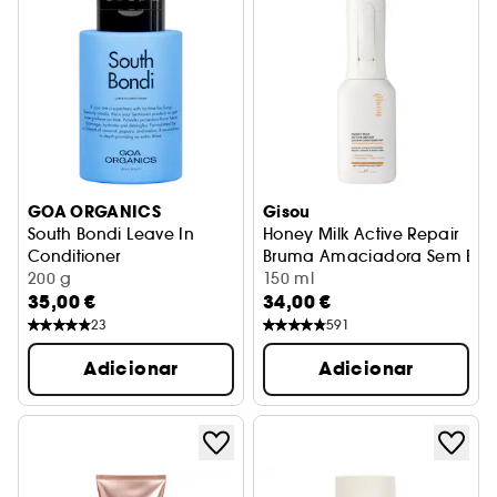
GOA ORGANICS
Gisou
South Bondi Leave In
Honey Milk Active Repair
Conditioner
Bruma Amaciadora Sem Enx
Condicionador hidratante sem enxaguamento
200 g
150 ml
35,00 €
34,00 €
23
591
Adicionar
Adicionar