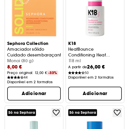
Sephora Collection
K18
Amaciador sólido
HeatBounce
Cuidado desembaraçante
Conditioning Heat
Monoi (80 g)
Protectant
Condicionador de proteção 
118 ml
8,00 €
26,00 €
A partir de
Preço original: 
12,00 €
-33%
50
44
Disponível em 2 formatos
Disponível em 2 formatos
Adicionar
Adicionar
Só na Sephora
Só na Sephora