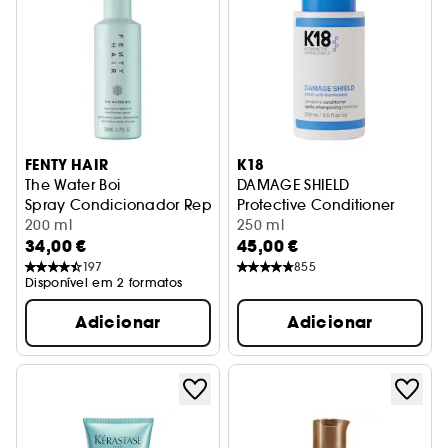
FENTY HAIR
K18
The Water Boi
DAMAGE SHIELD
Spray Condicionador Reparador sem Enxaguamento
Protective Conditioner
200 ml
Protege contra danos
250 ml
34,00 €
45,00 €
197
855
Disponível em 2 formatos
Adicionar
Adicionar