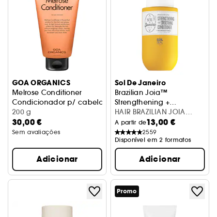
GOA ORGANICS
Sol De Janeiro
Melrose Conditioner
Brazilian Joia™
Condicionador p/ cabelos finos c/ tendência p/ oleosid
Strengthening +
200 g
Smoothing
Amaciador
HAIR BRAZILIAN JOIA
30,00 €
13,00 €
CONDITIONER 90ML
A partir de
Sem avaliações
2559
Disponível em 2 formatos
Adicionar
Adicionar
Promo