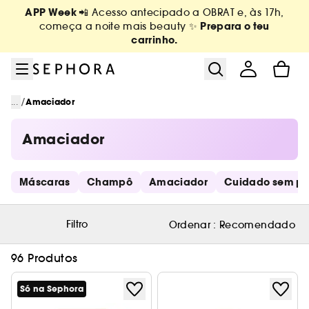
Ir para o menu
Ir para o conteúdo principal
Ir para o rodapé
APP Week
📲 Acesso antecipado a OBRAT e, às 17h,
Prepara o teu
começa a noite mais beauty ✨
carrinho.
/
...
Amaciador
Amaciador
Saltar os links rápidos
Máscaras
Champô
Amaciador
Cuidado sem pa
Filtro
Ordenar :
Recomendado
96 Produtos
Só na Sephora