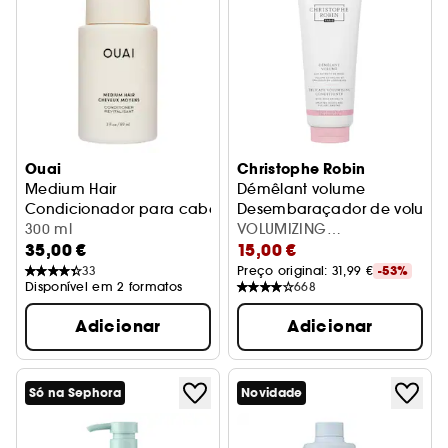
Ouai
Christophe Robin
Medium Hair
Démêlant volume
Condicionador para cabelo médio
Desembaraçador de volume 
300 ml
VOLUMIZING
35,00 €
15,00 €
CONDITIONER ROSE
EXTRACTS
33
Preço original: 
31,99 €
-53%
Disponível em 2 formatos
668
Adicionar
Adicionar
Só na Sephora
Novidade