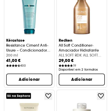
Kérastase
Redken
Resistance Ciment Anti-
All Soft Conditioner-
Usure – Condicionador
Amaciador Hidratante
reconstrutor
200 ml
ALL SOFT RDK ALL SOFT
41,00 €
29,00 €
COND 250ML 2017 US
400
19
Disponível em 2 formatos
Adicionar
Adicionar
Só na Sephora