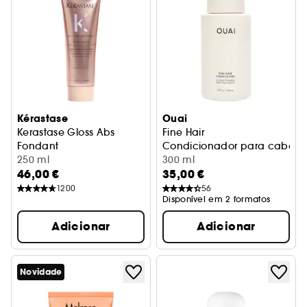
Kérastase
Ouai
Kerastase Gloss Abs
Fine Hair
Fondant
Condicionador para cabelo 
Condicionador e Máscara
250 ml
300 ml
46,00 €
35,00 €
1200
56
Disponível em 2 formatos
Adicionar
Adicionar
Novidade