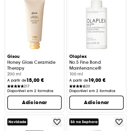
Gisou
Olaplex
Honey Gloss Ceramide
No.5 Fine Bond
Therapy
Maintenance®
Condicionador hidratante
200 ml
Condicionador
100 ml
15,00 €
19,00 €
A partir de
A partir de
217
20
Disponível em 2 formatos
Disponível em 2 formatos
Adicionar
Adicionar
Novidade
Só na Sephora