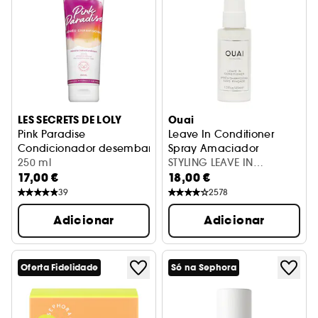
LES SECRETS DE LOLY
Ouai
Pink Paradise
Leave In Conditioner
Condicionador desembaraçante
Spray Amaciador
250 ml
STYLING LEAVE IN
17,00 €
18,00 €
CONDITIONER TRAVEL
39
2578
Adicionar
Adicionar
Oferta Fidelidade
Só na Sephora