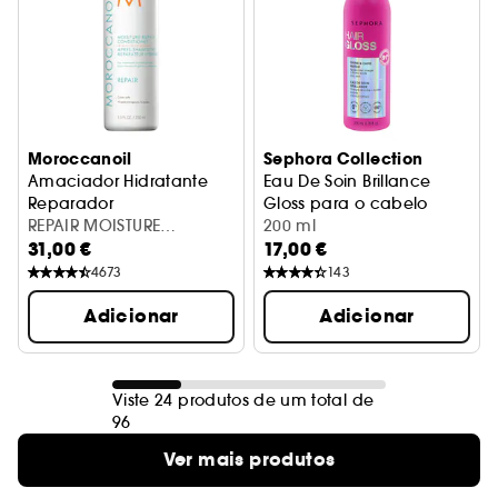
Moroccanoil
Sephora Collection
Amaciador Hidratante
Eau De Soin Brillance
Reparador
Gloss para o cabelo
REPAIR MOISTURE
200 ml
31,00 €
17,00 €
CONDITIONER 250ML
4673
143
Adicionar
Adicionar
Viste 24 produtos de um total de
96
Ver mais produtos