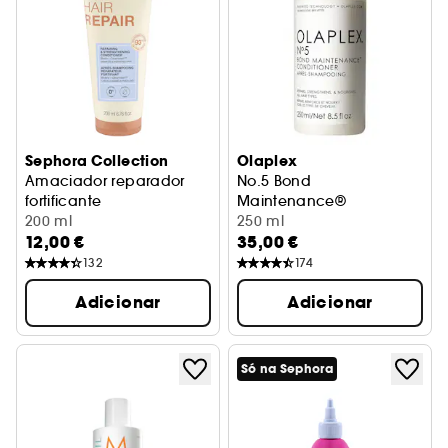
Sephora Collection
Olaplex
Amaciador reparador
No.5 Bond
fortificante
Maintenance®
Produto reparador
200 ml
Condicionador
250 ml
12,00 €
35,00 €
132
174
Adicionar
Adicionar
Só na Sephora