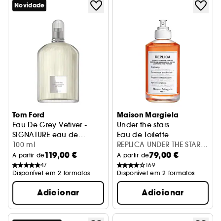
Novidade
Tom Ford
Maison Margiela
Eau De Grey Vetiver -
Under the stars
SIGNATURE eau de
Eau de Toilette
toilette
100 ml
REPLICA UNDER THE STARS
119,00 €
79,00 €
EDT V30ML
A partir de
A partir de
47
169
Disponível em 2 formatos
Disponível em 2 formatos
Adicionar
Adicionar