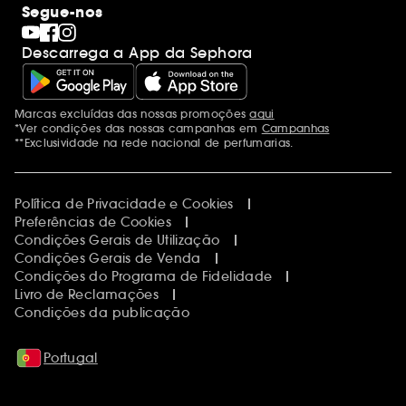
Internacional
Segue-nos
Dia dos Namorados
Descobrir a Sephora
Dia do Pai
Código promocional Sephora
Descarrega a App da Sephora
Dia da Mãe
Calendários do Advento
Singles' Day
Black Friday
Marcas excluídas das nossas promoções
aqui
Menções adicionais
Cyber Monday
*Ver condições das nossas campanhas em
Campanhas
Blue Monday
**Exclusividade na rede nacional de perfumarias.
Política de Privacidade e Cookies
Preferências de Cookies
Condições Gerais de Utilização
Condições Gerais de Venda
Condições do Programa de Fidelidade
Livro de Reclamações
Condições da publicação
Portugal