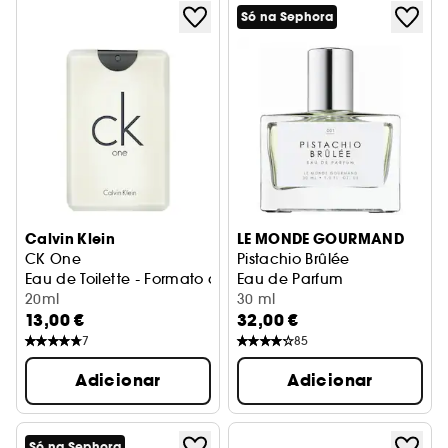
Só na Sephora
Calvin Klein
LE MONDE GOURMAND
CK One
Pistachio Brûlée
Eau de Toilette - Formato de Viagem
Eau de Parfum
20ml
30 ml
13,00 €
32,00 €
7
85
Adicionar
Adicionar
Só na Sephora