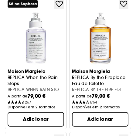
Só na Sephora
Maison Margiela
Maison Margiela
REPLICA When the Rain
REPLICA By the Fireplace
Stops
Eau de Toilette
Eau De Toilette
REPLICA WHEN RAIN STOPS
REPLICA BY THE FIRE EDT
79,00 €
79,00 €
EDT V30ML
30ML /MAD
A partir de
A partir de
267
1764
Disponível em 2 formatos
Disponível em 2 formatos
Adicionar
Adicionar