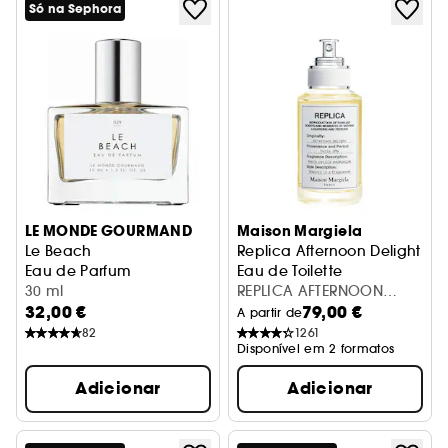
Só na Sephora
LE MONDE GOURMAND
Maison Margiela
Le Beach
Replica Afternoon Delight
Eau de Parfum
Eau de Toilette
30 ml
REPLICA AFTERNOON
32,00 €
79,00 €
DELIGHT EDT 30ML
A partir de
82
1261
Disponível em 2 formatos
Adicionar
Adicionar