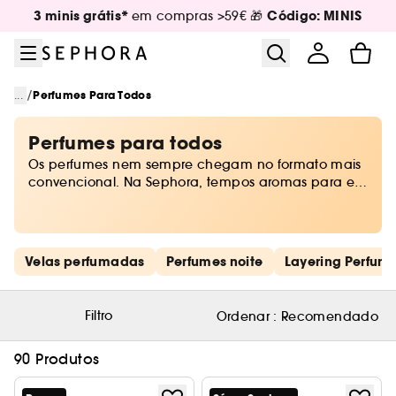
Ir para o menu
Ir para o conteúdo principal
Ir para o rodapé
3 minis grátis*
Código: MINIS
em compras >59€ 🎁
/
...
Perfumes Para Todos
Perfumes para todos
Os perfumes nem sempre chegam no formato mais
convencional. Na Sephora, tempos aromas para ele
e para ela, para crianças e para a casa e perfumes
mistos para todas as ocasiões. Afinal, é em cada
momento que passa que construímos as nossas
memórias olfativas.
Saltar os links rápidos
Velas perfumadas
Perfumes noite
Layering Perfum
Filtro
Ordenar :
Recomendado
90 Produtos