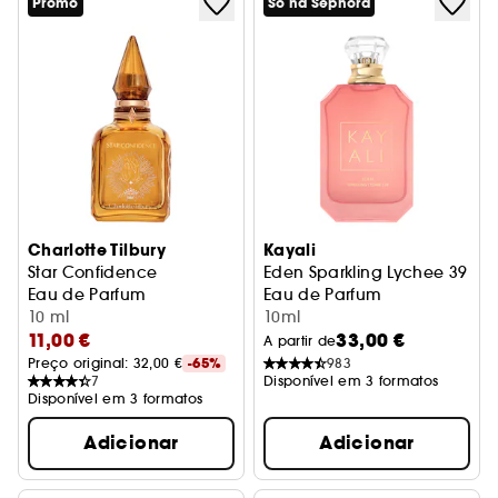
Promo
Só na Sephora
Charlotte Tilbury
Kayali
Star Confidence
Eden Sparkling Lychee 39
Eau de Parfum
Eau de Parfum
10 ml
10ml
11,00 €
33,00 €
A partir de
Preço original: 
32,00 €
-65%
983
7
Disponível em 3 formatos
Disponível em 3 formatos
Adicionar
Adicionar