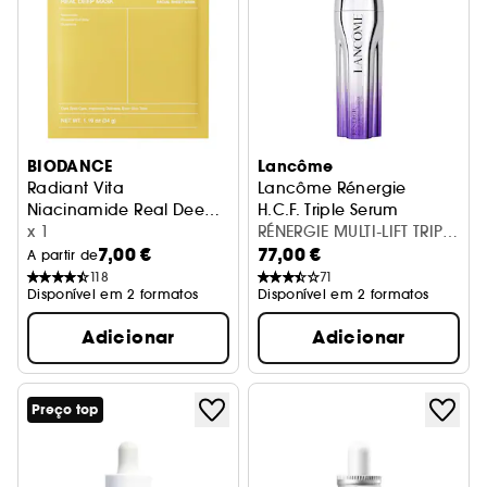
BIODANCE
Lancôme
Radiant Vita
Lancôme Rénergie
Niacinamide Real Deep
H.C.F. Triple Serum
Mask
Máscara iluminadora e uniformizadora
x 1
RÉNERGIE MULTI-LIFT TRIPLE
7,00 €
77,00 €
SERUM 50ML
A partir de
118
71
Disponível em 2 formatos
Disponível em 2 formatos
Adicionar
Adicionar
Preço top