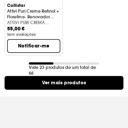
Collistar
Attivi Puri Creme Retinol +
Floretina- Renovador
celular anti manchas
ATTIVI PURI CREMA
55,00 €
RETINOLO
Sem avaliações
Notificar-me
Viste 23 produtos de um total de
66
Ver mais produtos