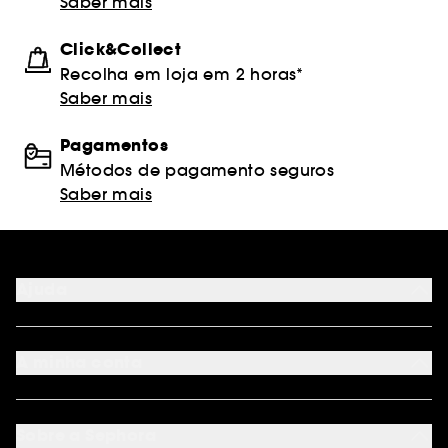
Saber mais
Click&Collect
Recolha em loja em 2 horas*
Saber mais
Pagamentos
Métodos de pagamento seguros
Saber mais
Ajuda
FAQ
Métodos de pagamento
A minha conta
Condições de Entrega
Devoluções
Seguir encomenda
Cartão oferta digital
Programa de Fidelidade
Cartão oferta físico
Sobre a Sephora