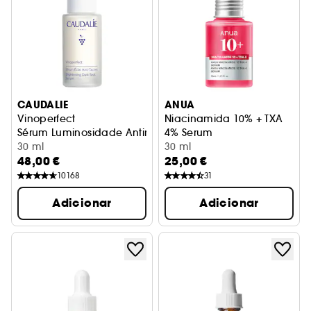
CAUDALIE
ANUA
Vinoperfect
Niacinamida 10% + TXA
Sérum Luminosidade Antimanchas
4% Serum
30 ml
Sérum de rosto iluminador e
30 ml
48,00 €
25,00 €
10168
31
Adicionar
Adicionar