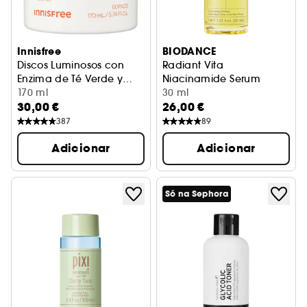
Innisfree
BIODANCE
Discos Luminosos con
Radiant Vita
Enzima de Té Verde y
Niacinamide Serum
Vitamina C
Cuidado antimanchas
170 ml
Sérum iluminador e uniformi
30 ml
30,00 €
26,00 €
387
89
Adicionar
Adicionar
Só na Sephora