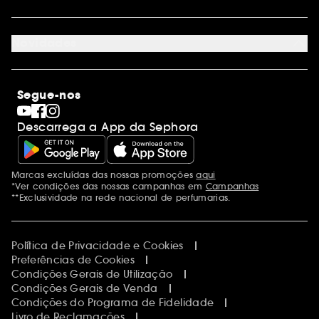
Cartão oferta empresas
Site Map
Juntar Sephora
Contacta-nos
Sephora Prize 2026
Novidades
Blog Sephora
Lojas
Saldos
Os nossos compromissos
Maquilhagem
Internacional
Segue-nos
Dia dos Namorados
Descobrir a Sephora
Dia do Pai
Código promocional Sephora
Descarrega a App da Sephora
Dia da Mãe
Calendários do Advento
Singles' Day
Black Friday
Marcas excluídas das nossas promoções
aqui
Menções adicionais
Cyber Monday
*Ver condições das nossas campanhas em
Campanhas
Blue Monday
**Exclusividade na rede nacional de perfumarias.
Política de Privacidade e Cookies
Preferências de Cookies
Condições Gerais de Utilização
Condições Gerais de Venda
Condições do Programa de Fidelidade
Livro de Reclamações