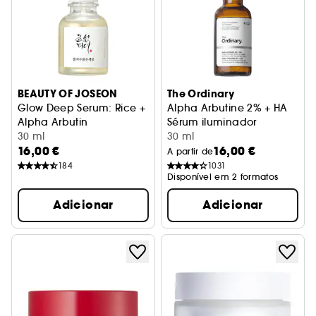
BEAUTY OF JOSEON
The Ordinary
Glow Deep Serum: Rice +
Alpha Arbutine 2% + HA
Alpha Arbutin
Sérum iluminador
Tez radiante e uniforme
30 ml
30 ml
16,00 €
16,00 €
A partir de
184
1031
Disponível em 2 formatos
Adicionar
Adicionar