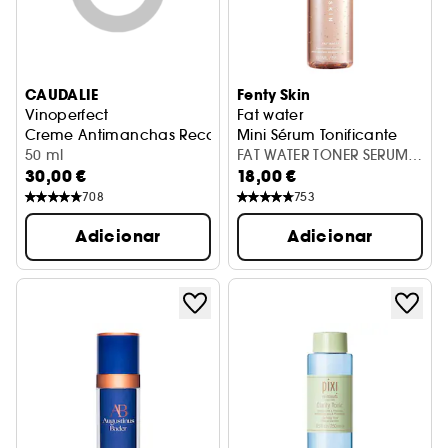
CAUDALIE
Fenty Skin
Vinoperfect
Fat water
Creme Antimanchas Recarga
Mini Sérum Tonificante
50 ml
FAT WATER TONER SERUM
30,00 €
18,00 €
BOTF 50ML
708
753
Adicionar
Adicionar