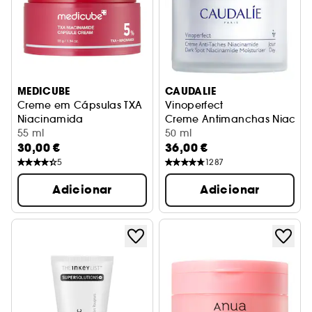
MEDICUBE
CAUDALIE
Creme em Cápsulas TXA
Vinoperfect
Niacinamida
Creme Antimanchas Niacin
Creme corretor de tez para o rosto
55 ml
50 ml
30,00 €
36,00 €
5
1287
Adicionar
Adicionar