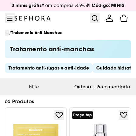
Ir para o menu
Ir para o conteúdo principal
Ir para o rodapé
3 minis grátis*
Código: MINIS
em compras >59€ 🎁
/
...
Tratamento Anti-Manchas
Tratamento anti-manchas
Saltar os links rápidos
Tratamento anti-rugas e anti-idade
Cuidado hidrata
Filtro
Ordenar :
Recomendado
66 Produtos
Preço top