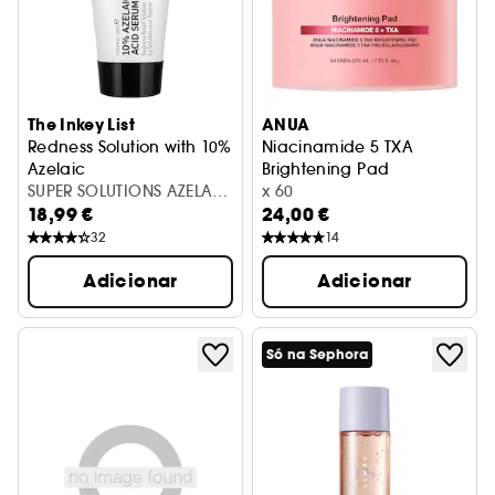
The Inkey List
ANUA
Redness Solution with 10%
Niacinamide 5 TXA
Azelaic
Brightening Pad
Sérum Anti-Vermelhidão
SUPER SOLUTIONS AZELAIC
Discos iluminadores com ni
x 60
18,99 €
24,00 €
10% SERUM 30ML
32
14
Adicionar
Adicionar
Só na Sephora