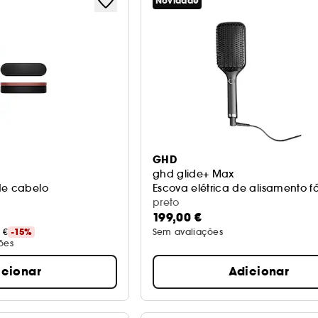
Novidade
GHD
ghd glide+ Max
de cabelo
Escova elétrica de alisamento fá
preto
199,00 €
 €
-15%
Sem avaliações
ões
icionar
Adicionar