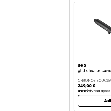
GHD
ghd chronos curv
CHRONOS BOUCLE
249,00 €
2
Avaliações
Ad