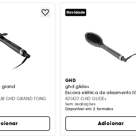
Novidade
GHD
e grand
ghd glide+
Escova elétrica de alisamento fá
UR GHD GRAND TONG
821437-GHD GLIDE+
Sem avaliações
Disponível em 2 formatos
icionar
Adicionar