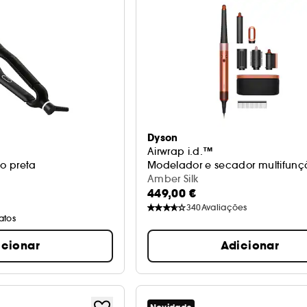
Dyson
Airwrap i.d.™
o preta
Modelador e secador multifunç
Amber Silk
449,00 €
340
Avaliações
atos
icionar
Adicionar