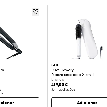
GHD
num+
Duet Blowdry
Escova secadora 2-em-1
branca
419,00 €
s
Sem avaliações
atos
icionar
Adicionar