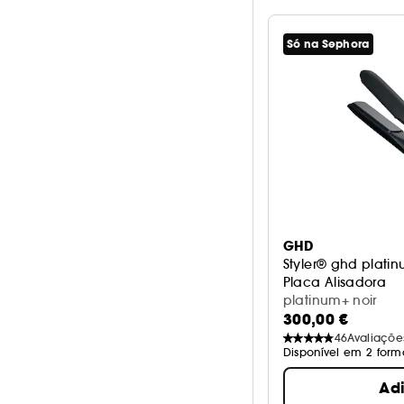
Só na Sephora
GHD
Styler® ghd plati
Placa Alisadora
platinum+ noir
300,00 €
46
Avaliaçõe
Disponível em 2 form
Ad