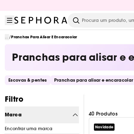
Ir para o menu
Ir para o conteúdo principal
Ir para o rodapé
Pesquisar
/
...
Pranchas Para Alisar E Encaracolar
Pranchas para alisar e 
Saltar os links rápidos
Escovas & pentes
Pranchas para alisar e encaracolar
Pular os filtros
Filtro
40 Produtos
Marca
Novidade
Encontrar uma marca