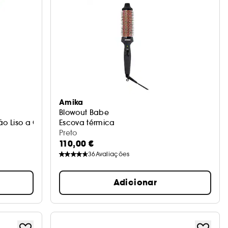
Amika
Blowout Babe
ão Liso a Ondulado
Escova térmica
Preto
110,00 €
36
Avaliações
Adicionar