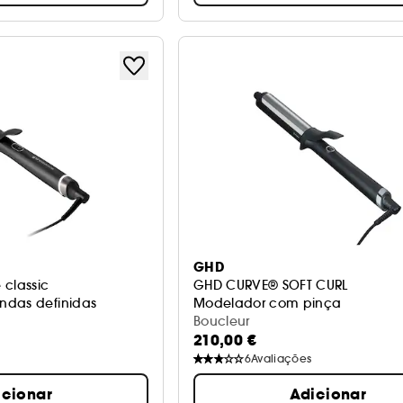
GHD
 classic
GHD CURVE® SOFT CURL
ndas definidas
Modelador com pinça
Boucleur
210,00 €
6
Avaliações
icionar
Adicionar