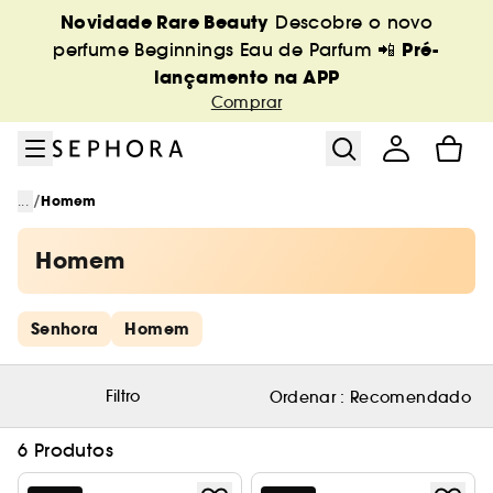
Ir para o menu
Ir para o conteúdo principal
Ir para o rodapé
Novidade Rare Beauty
Descobre o novo
Pré-
perfume Beginnings Eau de Parfum 📲
lançamento na APP
Comprar
/
...
Homem
Homem
Saltar os links rápidos
Senhora
Homem
Filtro
Ordenar :
Recomendado
6 Produtos