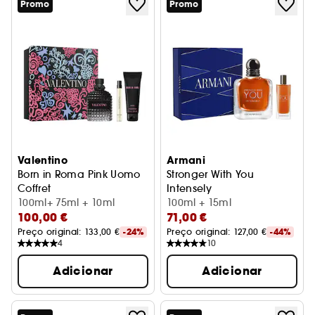
Promo
Promo
Valentino
Armani
Born in Roma Pink Uomo
Stronger With You
Coffret
Intensely
100ml+ 75ml + 10ml
Coffret
100ml + 15ml
100,00 €
71,00 €
Preço original: 
133,00 €
-24%
Preço original: 
127,00 €
-44%
4
10
Adicionar
Adicionar