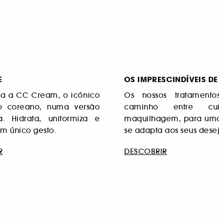
E
OS IMPRESCINDÍVEIS DE
a a CC Cream, o icónico
Os nossos tratament
to coreano, numa versão
caminho entre cu
. Hidrata, uniformiza e
maquilhagem, para uma
um único gesto.
se adapta aos seus desej
R
DESCOBRIR