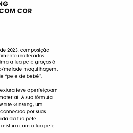
ENG
 COM COR
 de 2023: composição
amento inalterados.
ma a tua pele graças à
to/metade maquilhagem,
de “pele de bebé”.
textura leve aperfeiçoam
material. A sua fórmula
White Ginseng, um
econhecido por suas
uida da tua pele
 mistura com a tua pele