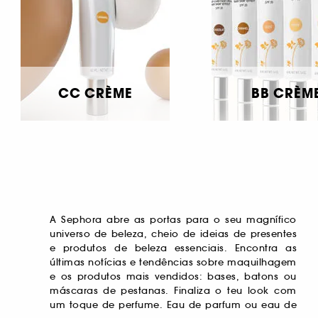
CC CRÈME
BB CRÈM
A Sephora abre as portas para o seu magnífico
toilette, escolhe a tua fragrância feminina
para uma pele radiante. Obtém o cabelo dos
universo de beleza, cheio de ideias de presentes
preferida e mima os homens da tua vida com um
teus sonhos com cuidados reparadores,
e produtos de beleza essenciais. Encontra as
perfume masculino exclusivo. Depois de um
adequados a todas as tuas necessidades. À
últimas notícias e tendências sobre maquilhagem
longo dia, mereces uma pausa. Cuida bem do
procura do presente perfeito? Inspira-te com o
e os produtos mais vendidos: bases, batons ou
teu rosto, corpo e cabelo! Mantém uma rotina de
nosso Beauty Board e a comunidade de Beleza
máscaras de pestanas. Finaliza o teu look com
beleza perfeita com nossas marcas
um toque de perfume. Eau de parfum ou eau de
especializadas e os seus tratamentos inovadores