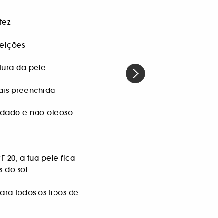
tez
eições
xtura da pele
ais preenchida
dado e não oleoso.
 20, a tua pele fica
 do sol.
ra todos os tipos de