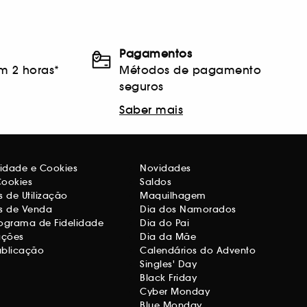
Pagamentos
m 2 horas*
Métodos de pagamento
seguros
Saber mais
acidade e Cookies
Novidades
Cookies
Saldos
 de Utilização
Maquilhagem
s de Venda
Dia dos Namorados
ograma de Fidelidade
Dia do Pai
ações
Dia da Mãe
ublicação
Calendários do Advento
Singles' Day
Black Friday
Cyber Monday
Blue Monday