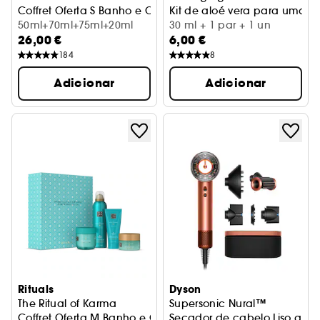
Coffret Oferta S Banho e Corpo
Kit de aloé vera para umas 
50ml+70ml+75ml+20ml
30 ml + 1 par + 1 un
26,00 €
6,00 €
184
8
Adicionar
Adicionar
Rituals
Dyson
The Ritual of Karma
Supersonic Nural™
Coffret Oferta M Banho e Corpo
Secador de cabelo Liso a O