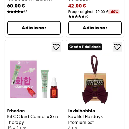
60,00 €
42,00 €
LARGE GIFT SET
63
Preço original: 
70,00 €
-40%
76
Adicionar
Adicionar
Oferta Fidelidade
Erborian
Invisibobble
Kit CC Red Correct x Skin
Bowtiful Holidays
Therapy
Premium Set
Coffret cuidado do rosto
15 + 10 ml
Coffret de acessórios para o
4 un.