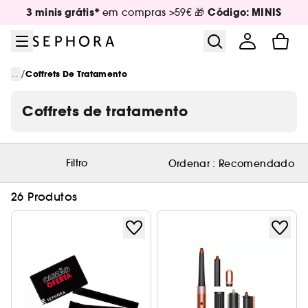
Ir para o menu
Ir para o conteúdo principal
Ir para o rodapé
3 minis grátis*
Código: MINIS
em compras >59€ 🎁
/
...
Coffrets De Tratamento
Coffrets de tratamento
Filtro
Ordenar :
Recomendado
26 Produtos