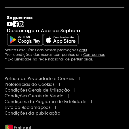
Lojas
Saldos
Os nossos compromissos
Maquilhagem
Internacional
Segue-nos
Dia dos Namorados
Descobrir a Sephora
Dia do Pai
Código promocional Sephora
Descarrega a App da Sephora
Dia da Mãe
Calendários do Advento
Singles' Day
Black Friday
Marcas excluídas das nossas promoções
aqui
Menções adicionais
Cyber Monday
*Ver condições das nossas campanhas em
Campanhas
Blue Monday
**Exclusividade na rede nacional de perfumarias.
Política de Privacidade e Cookies
Preferências de Cookies
Condições Gerais de Utilização
Condições Gerais de Venda
Condições do Programa de Fidelidade
Livro de Reclamações
Condições da publicação
Portugal