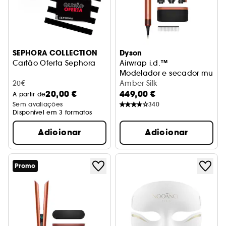
SEPHORA COLLECTION
Dyson
Cartão Oferta Sephora
Airwrap i.d.™
Modelador e secador multif
20€
Amber Silk
20,00 €
449,00 €
A partir de
Sem avaliações
340
Disponível em 3 formatos
Adicionar
Adicionar
Promo