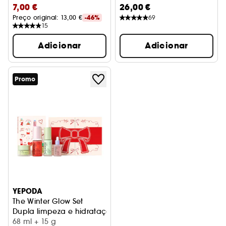
7,00 €
26,00 €
Preço original: 
13,00 €
-46%
69
15
Adicionar
Adicionar
Promo
YEPODA
The Winter Glow Set
Dupla limpeza e hidratação
68 ml + 15 g