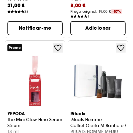
21,00 €
8,00 €
38
Preço original: 
19,00 €
-57%
1
Notificar-me
Adicionar
Promo
YEPODA
Rituals
The Mini Glow Hero Serum
Rituals Homme
Sérum
Coffret Oferta M Banho e Co
13 ml
RITUALS HOMME MEDIUM