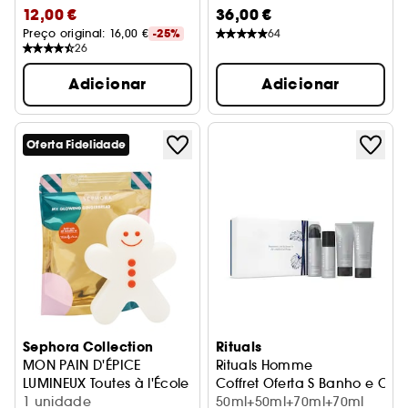
12,00 €
36,00 €
GIFT SET
Preço original: 
16,00 €
-25%
64
26
Adicionar
Adicionar
Oferta Fidelidade
Sephora Collection
Rituals
MON PAIN D'ÉPICE
Rituals Homme
LUMINEUX Toutes à l'École
Coffret Oferta S Banho e Cor
Acessório fosforescente
1 unidade
50ml+50ml+70ml+70ml