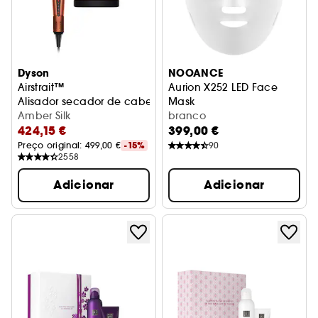
Dyson
NOOANCE
Airstrait™
Aurion X252 LED Face
Alisador secador de cabelo
Mask
Amber Silk
Máscara facial LED anti-env
branco
424,15 €
399,00 €
Preço original: 
499,00 €
-15%
90
2558
Adicionar
Adicionar