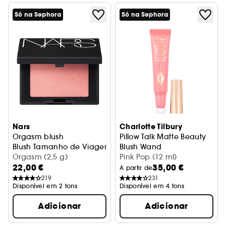
Só na Sephora
Só na Sephora
Nars
Charlotte Tilbury
Orgasm blush
Pillow Talk Matte Beauty
Blush Tamanho de Viagem
Blush Wand
Orgasm (2,5 g)
Blush líquido
Pink Pop (12 ml)
22,00 €
35,00 €
A partir de
219
231
Disponível em 2 tons
Disponível em 4 tons
Adicionar
Adicionar