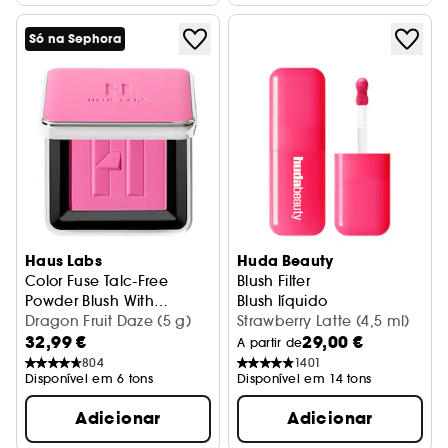
Só na Sephora
Haus Labs
Huda Beauty
Color Fuse Talc-Free
Blush Filter
Powder Blush With
Blush líquido
Fermented Arnica
Blush em pó
Dragon Fruit Daze (5 g)
Strawberry Latte (4,5 ml)
32,99 €
29,00 €
A partir de
804
1401
Disponível em 6 tons
Disponível em 14 tons
Adicionar
Adicionar