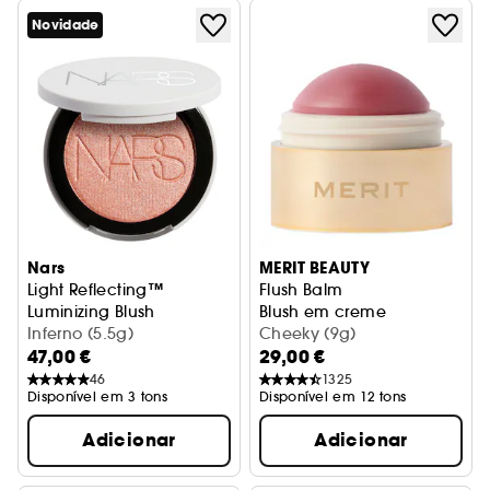
Novidade
Nars
MERIT BEAUTY
Light Reflecting™
Flush Balm
Luminizing Blush
Blush em creme
Blush Perolado Iluminador
Inferno (5.5g)
Cheeky (9g)
47,00 €
29,00 €
46
1325
Disponível em 3 tons
Disponível em 12 tons
Adicionar
Adicionar