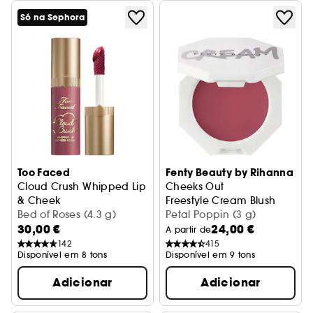
Só na Sephora
Too Faced
Fenty Beauty by Rihanna
Cloud Crush Whipped Lip
Cheeks Out
& Cheek
Freestyle Cream Blush
Pintura para lábios e maçãs do rosto
Bed of Roses (4.3 g)
Petal Poppin (3 g)
30,00 €
24,00 €
A partir de
142
415
Disponível em 8 tons
Disponível em 9 tons
Adicionar
Adicionar