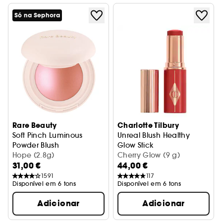
Só na Sephora
Rare Beauty
Charlotte Tilbury
Soft Pinch Luminous
Unreal Blush Healthy
Powder Blush
Glow Stick
Blush em pó
Hope (2.8g)
Blush creme em stick
Cherry Glow (9 g)
31,00 €
44,00 €
1591
117
Disponível em 6 tons
Disponível em 6 tons
Adicionar
Adicionar