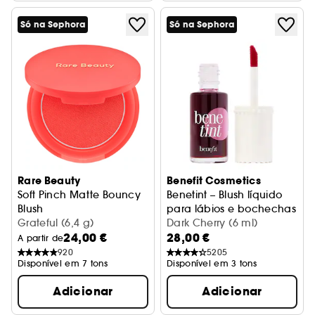
Só na Sephora
Só na Sephora
Rare Beauty
Benefit Cosmetics
Soft Pinch Matte Bouncy
Benetint – Blush líquido
Blush
para lábios e bochechas
Blush mate
Grateful (6,4 g)
Dark Cherry (6 ml)
24,00 €
28,00 €
A partir de
920
5205
Disponível em 7 tons
Disponível em 3 tons
Adicionar
Adicionar