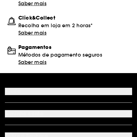
Saber mais
Click&Collect
Recolha em loja em 2 horas*
Saber mais
Pagamentos
Métodos de pagamento seguros
Saber mais
Ajuda
FAQ
Métodos de pagamento
A minha conta
Condições de Entrega
Devoluções
Seguir encomenda
Cartão oferta digital
Programa de Fidelidade
Cartão oferta físico
Sobre a Sephora