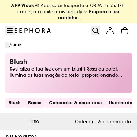
Ir para o menu
Ir para o conteúdo principal
Ir para o rodapé
APP Week
📲 Acesso antecipado a OBRAT e, às 17h,
Prepara o teu
começa a noite mais beauty ✨
carrinho.
/
...
Blush
Blush
Revitaliza a tua tez com um blush! Rosa ou coral,
ilumina as tuas maçãs do rosto, proporcionando
luminosidade e sedução. A Sephora reúne os mais
belos blushes para te ajudar a encontrar o tom
perfeito para bochechas rosadas. Em harmonia
com o teu tom de pele e com a tua maquilhagem,
Saltar os links rápidos
Blush
Bases
Concealer & corretores
Iluminadore
o blush oferece um efeito garantido de aparência
cuidada e saudável.
Filtro
Ordenar :
Recomendado
129 Produtos