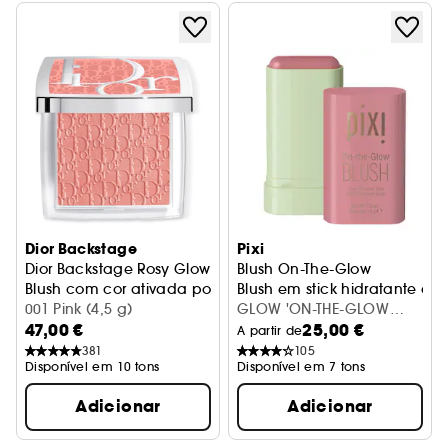
Dior Backstage
Pixi
Dior Backstage Rosy Glow
Blush On-The-Glow
Blush com cor ativada por pH
Blush em stick hidratante 
001 Pink (4,5 g)
GLOW 'ON-THE-GLOW
47,00 €
25,00 €
BLUSH FLEUR
A partir de
381
105
Disponível em 10 tons
Disponível em 7 tons
Adicionar
Adicionar