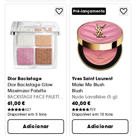
Pré-lançamento
Dior Backstage
Yves Saint Laurent
Dior Backstage Glow
Make Me Blush
Maximizer Palette
Blush
iluminadores e blush multiusos\t\t
BACKSTAGE FACE PALETTE
Nude Lavallière (5 g)
61,00 €
40,00 €
001 INT25
627
759
Disponível em 5 tons
Disponível em 10 tons
Adicionar
Adicionar