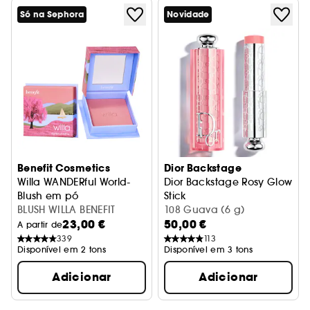
Só na Sephora
Novidade
Benefit Cosmetics
Dior Backstage
Willa WANDERful World-
Dior Backstage Rosy Glow
Blush em pó
Stick
BLUSH WILLA BENEFIT
blush em stick com cor ativ
108 Guava (6 g)
23,00 €
50,00 €
A partir de
339
113
Disponível em 2 tons
Disponível em 3 tons
Adicionar
Adicionar