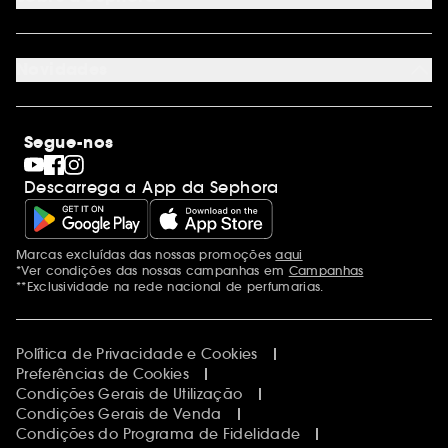
Cartão oferta empresas
Site Map
Juntar Sephora
Contacta-nos
Sephora Prize 2026
Novidades
Blog Sephora
Lojas
Saldos
Os nossos compromissos
Maquilhagem
Internacional
Segue-nos
Dia dos Namorados
Descobrir a Sephora
Dia do Pai
Código promocional Sephora
Descarrega a App da Sephora
Dia da Mãe
Calendários do Advento
Singles' Day
Black Friday
Marcas excluídas das nossas promoções
aqui
Menções adicionais
Cyber Monday
*Ver condições das nossas campanhas em
Campanhas
Blue Monday
**Exclusividade na rede nacional de perfumarias.
Política de Privacidade e Cookies
Preferências de Cookies
Condições Gerais de Utilização
Condições Gerais de Venda
Condições do Programa de Fidelidade