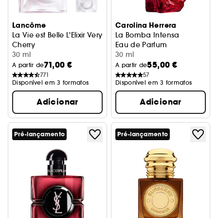
Lancôme
Carolina Herrera
La Vie est Belle L'Elixir Very
La Bomba Intensa
Cherry
Eau de Parfum
Eau de Parfum
30 ml
30 ml
71,00 €
55,00 €
A partir de
A partir de
771
57
Disponível em 3 formatos
Disponível em 3 formatos
Adicionar
Adicionar
Pré-lançamento
Pré-lançamento