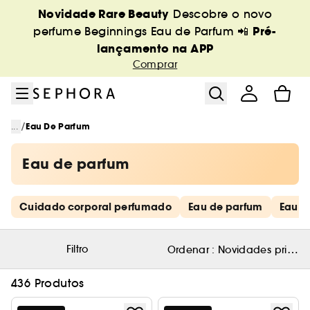
Ir para o menu
Ir para o conteúdo principal
Ir para o rodapé
Novidade Rare Beauty
Descobre o novo
Pré-
perfume Beginnings Eau de Parfum 📲
lançamento na APP
Comprar
/
...
Eau De Parfum
Eau de parfum
Saltar os links rápidos
Cuidado corporal perfumado
Eau de parfum
Eau de
Filtro
Ordenar :
Novidades primeir
436 Produtos