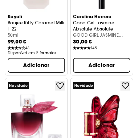
Kayali
Carolina Herrera
Boujee Kitty Caramel Milk
Good Girl Jasmine
| 22
Absolute Absolute
Eau De Parfum
50ml
Eau de Parfum
GOOD GIRL JASMINE
99,00 €
30,00 €
ABSOLUTE EDP 10ML
48
145
Disponível em 2 formatos
Adicionar
Adicionar
Novidade
Novidade