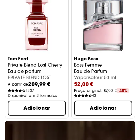
Tom Ford
Hugo Boss
Private Blend Lost Cherry
Boss Femme
Eau de parfum
Eau de Parfum
PRIVATE BLEND LOST
Vaporisateur 50 ml
209,99 €
52,00 €
CHERRY EDP 30ML
A partir de
1237
Preço original: 
87,00 €
-40%
Disponível em 2 formatos
43
Adicionar
Adicionar