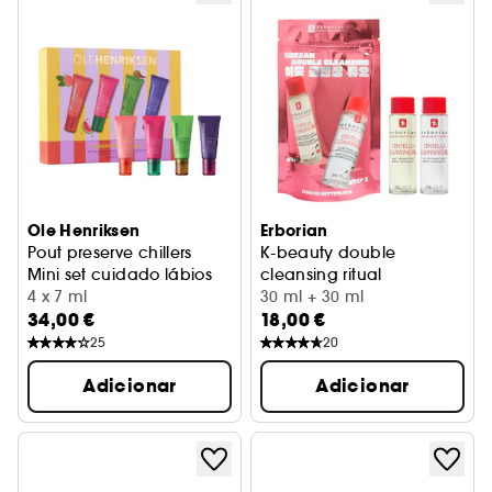
Ole Henriksen
Erborian
Pout preserve chillers
K-beauty double
Mini set cuidado lábios
cleansing ritual
4 x 7 ml
Coffret cuidado do rosto
30 ml + 30 ml
34,00 €
18,00 €
25
20
Adicionar
Adicionar