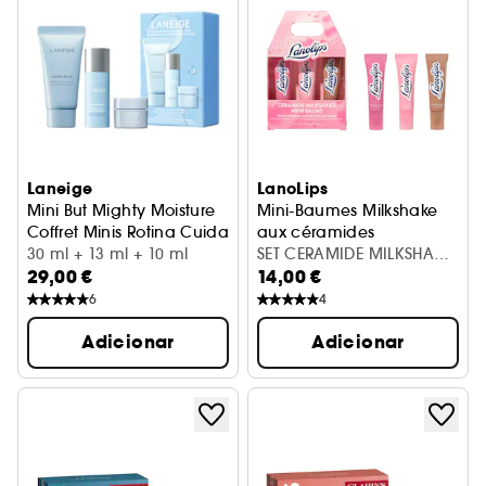
Laneige
LanoLips
Mini But Mighty Moisture
Mini-Baumes Milkshake
Coffret Minis Rotina Cuidado Hidratante Rosto
aux céramides
30 ml + 13 ml + 10 ml
Bálsamos de cor aroma delic
SET CERAMIDE MILKSHAKE
29,00 €
14,00 €
MINI BALMS
6
4
Adicionar
Adicionar