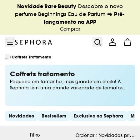
Ir para o menu
Ir para o conteúdo principal
Ir para o rodapé
Novidade Rare Beauty
Descobre o novo
Pré-
perfume Beginnings Eau de Parfum 📲
lançamento na APP
Comprar
/
...
Coffrets Tratamento
Coffrets tratamento
Pequeno em tamanho, mas grande em efeito! A
Sephora tem uma grande variedade de formatos
mini para levares os teus produtos de beleza
preferidos sempre contigo, onde quer que vás, na
seleção Beauty To Go.
Saltar os links rápidos
Novidades
Bestsellers
Exclusivo na Sephora
Min
Filtro
Ordenar :
Novidades primeir