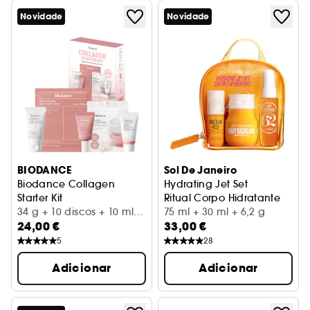
Novidade
Novidade
BIODANCE
Sol De Janeiro
Biodance Collagen
Hydrating Jet Set
Starter Kit
Ritual Corpo Hidratante
Coffret hidratante e refirmante
34 g + 10 discos + 10 ml +
75 ml + 30 ml + 6,2 g
24,00 €
33,00 €
10 ml + 20 ml
5
28
Adicionar
Adicionar