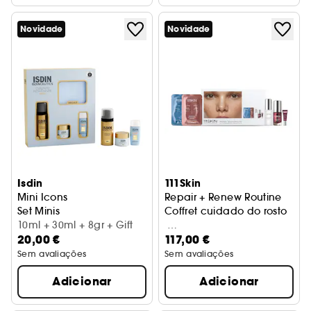
Novidade
Novidade
Isdin
111Skin
Mini Icons
Repair + Renew Routine
Set Minis
Coffret cuidado do rosto
10ml + 30ml + 8gr + Gift
20,00 €
117,00 €
6 ml + 6 ml + 20 ml + 15 m
l + 3 ml
Sem avaliações
Sem avaliações
Adicionar
Adicionar