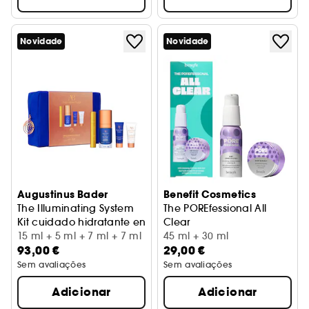
Novidade
Novidade
Augustinus Bader
Benefit Cosmetics
The Illuminating System
The POREfessional All
Kit cuidado hidratante enriquecido com TFC8® otimizado
Clear
15 ml + 5 ml + 7 ml + 7 ml
Kit Duo Óleo de Limpeza & M
45 ml + 30 ml
93,00 €
29,00 €
Sem avaliações
Sem avaliações
Adicionar
Adicionar