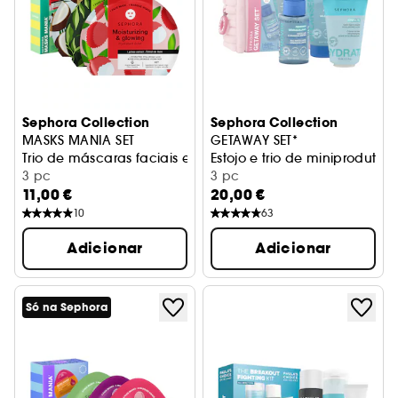
Sephora Collection
Sephora Collection
MASKS MANIA SET
GETAWAY SET*
Trio de máscaras faciais em tecido
Estojo e trio de miniproduto
3 pc
3 pc
11,00 €
20,00 €
10
63
Adicionar
Adicionar
Só na Sephora