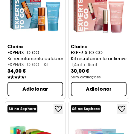
Clarins
Clarins
EXPERTS TO GO
EXPERTS TO GO
Kit recrutamento autobrozeador rosto e Hydra Essentiel
Kit recrutamento antienvelhe
EXPERTS TO GO - Kit
1,4ml + 15ml
34,00 €
30,00 €
recrutamento
autobrozeador rosto e
1
Sem avaliações
Hydra Essentiel
Adicionar
Adicionar
Só na Sephora
Só na Sephora