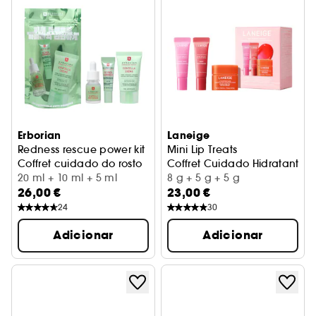
Erborian
Laneige
Redness rescue power kit
Mini Lip Treats
Coffret cuidado do rosto
Coffret Cuidado Hidratante L
20 ml + 10 ml + 5 ml
8 g + 5 g + 5 g
26,00 €
23,00 €
24
30
Adicionar
Adicionar