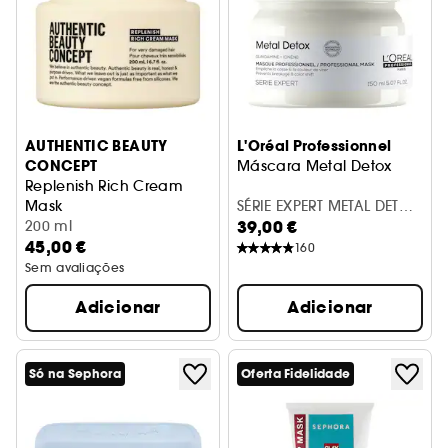
AUTHENTIC BEAUTY
L'Oréal Professionnel
CONCEPT
Máscara Metal Detox
Replenish Rich Cream
Mask
SÉRIE EXPERT METAL DETOX
39,00 €
Máscara reparadora para cabelo espesso e eriçado
200 ml
POT 250ML
45,00 €
160
Sem avaliações
Adicionar
Adicionar
Só na Sephora
Oferta Fidelidade