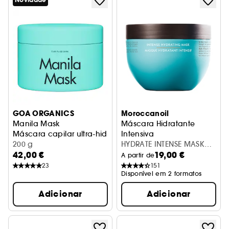
Novidade
GOA ORGANICS
Moroccanoil
Manila Mask
Máscara Hidratante
Máscara capilar ultra-hidratante para todos os tipos de c
Intensiva
200 g
HYDRATE INTENSE MASK
42,00 €
19,00 €
250ML
A partir de
23
151
Disponível em 2 formatos
Adicionar
Adicionar