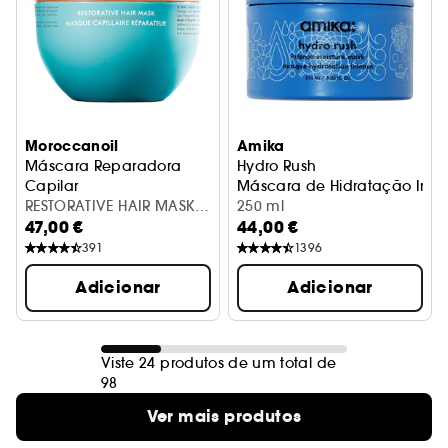
Moroccanoil
Amika
Máscara Reparadora
Hydro Rush
Capilar
Máscara de Hidratação Inte
RESTORATIVE HAIR MASK
250 ml
47,00 €
44,00 €
250ML
391
1396
Adicionar
Adicionar
Viste 24 produtos de um total de
98
Ver mais produtos