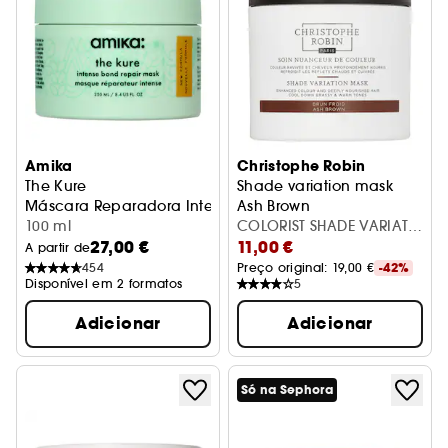
Amika
Christophe Robin
The Kure
Shade variation mask
Máscara Reparadora Intensa
Ash Brown
100 ml
COLORIST SHADE VARIATN
Máscara Cabelos Pintados
27,00 €
11,00 €
ASH BROWN 250ML
A partir de
454
Preço original: 
19,00 €
-42%
Disponível em 2 formatos
5
Adicionar
Adicionar
Só na Sephora