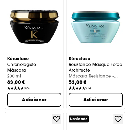
Kérastase
Kérastase
Chronologiste
Resistance Masque Force
Máscara
Architecte
200 ml
Máscara Reconstrutora
Máscara Resistance -
63,00 €
53,00 €
Masque Force Architecte
826
214
Adicionar
Adicionar
Novidade