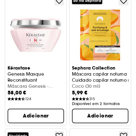
Só na Sephora
Kérastase
Sephora Collection
Genesis Masque
Máscara capilar noturna
Reconstituant
Cuidado capilar noturno má
Máscara Fortalecedora Anti-queda
Máscara Genesis -
Coco (30 ml)
58,00 €
5,99 €
Masque Reconstituant
124
315
Disponível em 2 formatos
Adicionar
Adicionar