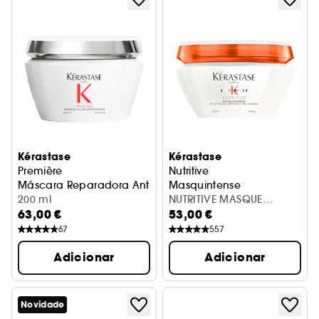
Kérastase
Kérastase
Première
Nutritive
Máscara Reparadora Anti-Quebra para Cabelos Danifica
Masquintense
200 ml
NUTRITIVE MASQUE
63,00 €
53,00 €
INTENSE 200ML
67
557
Adicionar
Adicionar
Novidade