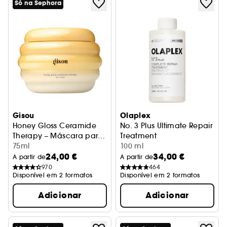
Só na Sephora
Gisou
Olaplex
Honey Gloss Ceramide
No. 3 Plus Ultimate Repair
Therapy – Máscara para
Treatment
o cabelo
75ml
Cuidado reparador para cab
100 ml
24,00 €
34,00 €
A partir de
A partir de
970
464
Disponível em 2 formatos
Disponível em 2 formatos
Adicionar
Adicionar