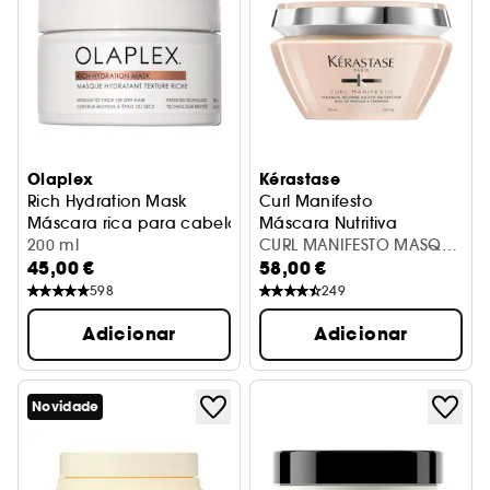
Olaplex
Kérastase
Rich Hydration Mask
Curl Manifesto
Máscara rica para cabelos médios a espessos ou secos
Máscara Nutritiva
200 ml
CURL MANIFESTO MASQUE
45,00 €
58,00 €
NUTRITION 200ML
598
249
Adicionar
Adicionar
Novidade