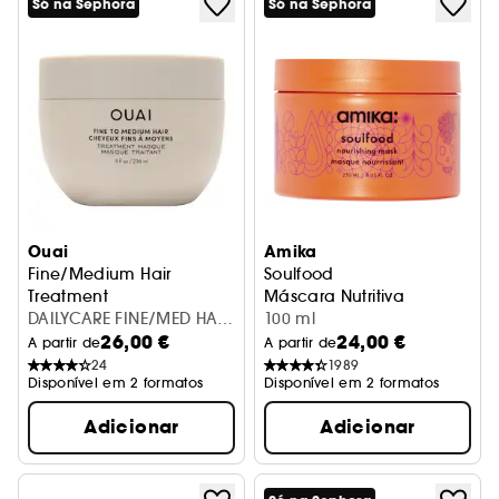
Só na Sephora
Só na Sephora
Ouai
Amika
Fine/Medium Hair
Soulfood
Treatment
Máscara Nutritiva
Máscara Capilar
DAILYCARE FINE/MED HAIR
100 ml
26,00 €
24,00 €
TREATMENT MASQUE
A partir de
A partir de
24
1989
Disponível em 2 formatos
Disponível em 2 formatos
Adicionar
Adicionar