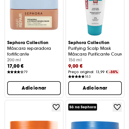
Sephora Collection
Sephora Collection
Máscara reparadora
Purifying Scalp Mask
fortificante
Máscara Purificante Couro 
Produto reparador
200 ml
150 ml
17,00 €
9,00 €
79
Preço original: 
13,99 €
-35%
163
Adicionar
Adicionar
Só na Sephora