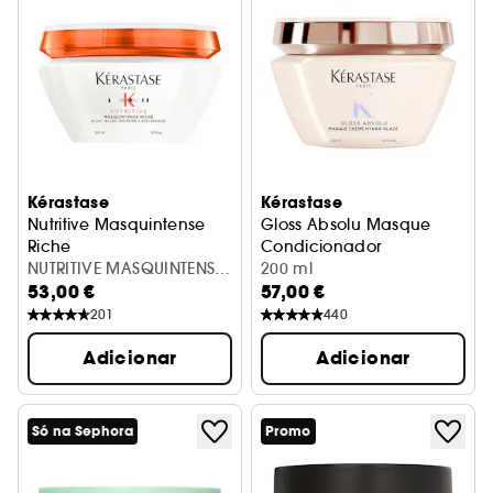
Kérastase
Kérastase
Nutritive Masquintense
Gloss Absolu Masque
Riche
Condicionador
Máscara Capilar Ultra Concentrada
NUTRITIVE MASQUINTENSE
200 ml
53,00 €
57,00 €
RICHE 200ML
201
440
Adicionar
Adicionar
Só na Sephora
Promo