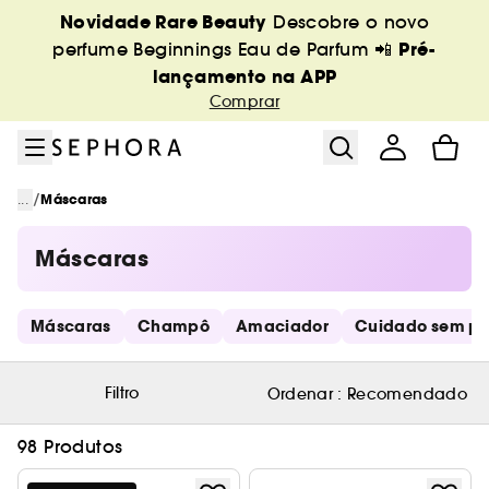
Ir para o menu
Ir para o conteúdo principal
Ir para o rodapé
Novidade Rare Beauty
Descobre o novo
Pré-
perfume Beginnings Eau de Parfum 📲
lançamento na APP
Comprar
/
...
Máscaras
Máscaras
Saltar os links rápidos
Máscaras
Champô
Amaciador
Cuidado sem pa
Filtro
Ordenar :
Recomendado
98 Produtos