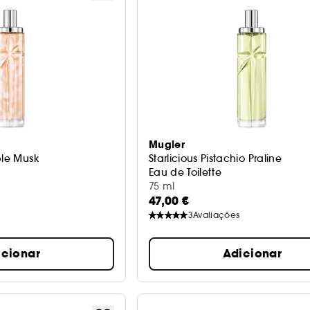
Mugler
ple Musk
Starlicious Pistachio Praline
Eau de Toilette
75 ml
47,00 €
3
Avaliações
icionar
Adicionar