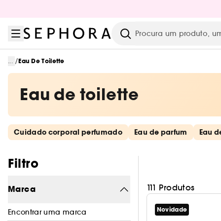
Ir para o menu
Ir para o conteúdo principal
Ir para o rodapé
Pesquisar
/
...
Eau De Toilette
Eau de toilette
Saltar os links rápidos
Cuidado corporal perfumado
Eau de parfum
Eau de
Pular os filtros
Filtro
111 Produtos
Marca
Novidade
Encontrar uma marca