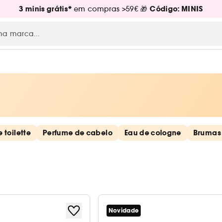
3 minis grátis*
Código: MINIS
em compras >59€ 🎁
 toilette
Perfume de cabelo
Eau de cologne
Brumas
Novidade