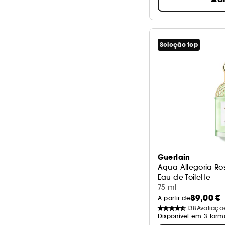
Seleção top
Guerlain
Aqua Allegoria Ro
Eau de Toilette
75 ml
89,00 €
A partir de
138
Avaliaçõ
Disponível em 3 form