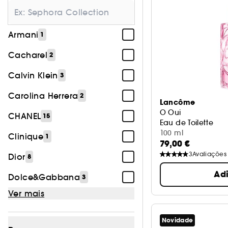
Armani
1
Cacharel
2
Calvin Klein
3
Carolina Herrera
2
Lancôme
O Oui
CHANEL
15
Eau de Toilette
100 ml
Clinique
1
79,00 €
3
Avaliações
Dior
8
Ad
Dolce&Gabbana
3
Ver mais
Novidade