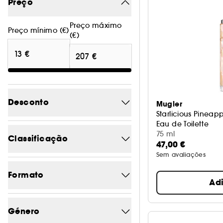
Preço
Preço máximo
Preço mínimo (€)
(€)
Desconto
Mugler
Starlicious Pineap
Eau de Toilette
-0
1
75 ml
Classificação
47,00 €
-21.2
1
Sem avaliações
5/5
9
-21.9
1
Formato
Ad
4/5
75
-22.8
2
Frasco
12
3/5
83
-30.5
Género
1