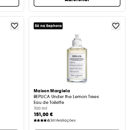
Só na Sephora
Maison Margiela
REPLICA Under the Lemon Trees
Eau de Toilette
100 ml
151,00 €
361
Avaliações