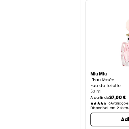
Miu Miu
L'Eau Rosée
Eau de Toilette
50 ml
37,00 €
A partir de
16
Avaliaçõe
Disponível em 2 form
Ad