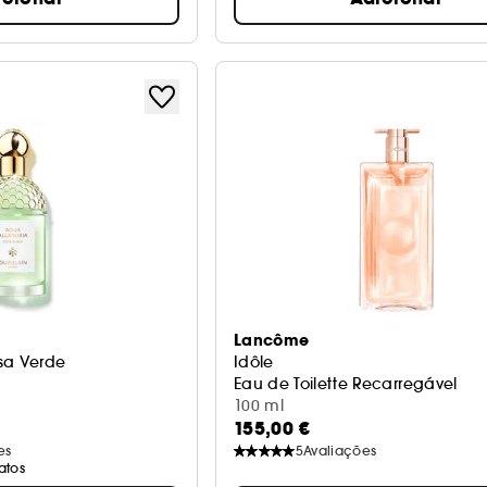
Lancôme
sa Verde
Idôle
Eau de Toilette Recarregável
100 ml
155,00 €
es
5
Avaliações
atos