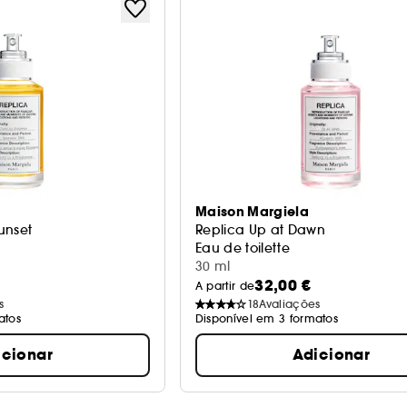
Maison Margiela
unset
Replica Up at Dawn
Eau de toilette
30 ml
32,00 €
A partir de
s
18
Avaliações
atos
Disponível em 3 formatos
icionar
Adicionar