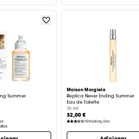
Maison Margiela
ding Summer
Replica Never Ending Summer
Eau de Toilette
10 ml
32,00 €
es
59
Avaliações
atos
icionar
Adicionar