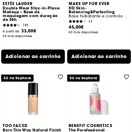
ESTÉE LAUDER
MAKE UP FOR EVER
Double Wear Stay-in-Place
HD Skin-
Makeup – Base de
Balancing&Perfecting
maquiagem com duração
Base hidratante e controlo de brilhos
de 36h
22
785
45,00€
33,00€
A partir de:
40 tons disponíveis
24 tons disponíveis
Adicionar ao carrinho
Adicionar ao carrinho
Só na Sephora
Só na Sephora
TOO FACED
BENEFIT COSMETICS
Born This Way Natural Finish
The Porefessional