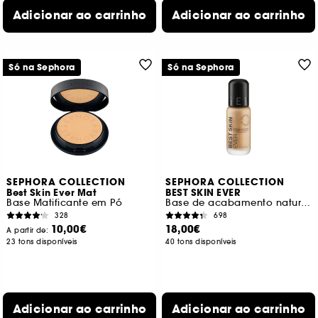
Adicionar ao carrinho
Adicionar ao carrinho
Só na Sephora
Só na Sephora
SEPHORA COLLECTION
SEPHORA COLLECTION
Best Skin Ever Mat
BEST SKIN EVER
Base Matificante em Pó
Base de acabamento natural, fixação de 16 horas
328
698
10,00€
18,00€
A partir de:
23 tons disponíveis
40 tons disponíveis
Adicionar ao carrinho
Adicionar ao carrinho