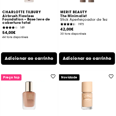
CHARLOTTE TILBURY
MERIT BEAUTY
Airbrush Flawless
The Minimalist
Foundation – Base leve de
Stick Aperfeiçoador de Tez
cobertura total
1975
149
42,00€
54,00€
30 tons disponíveis
44 tons disponíveis
Adicionar ao carrinho
Adicionar ao carrinho
Preço top
Novidade