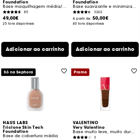
Foundation
Foundation
Base maquilhagem média/alta cobertura
Base suavizante e minimizadora com Niacinamida
85
3262
49,00€
50,00€
A partir de:
25 tons disponíveis
40 tons disponíveis
Adicionar ao carrinho
Adicionar ao carrinho
Só na Sephora
Promo
HAUS LABS
VALENTINO
Triclone Skin Tech
Very Valentino
Foundation
Base muito leve, muito duradoura durante 24 horas, SPF 25
Base de cobertura média
3