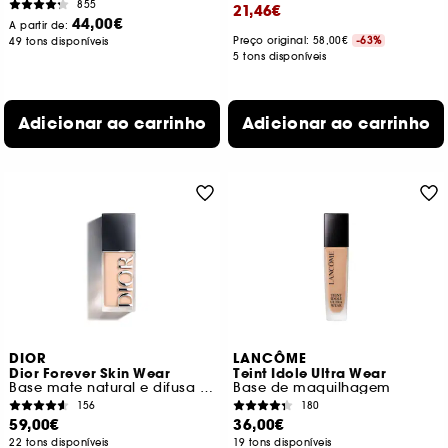
855
21,46€
44,00€
A partir de:
Preço original:
58,00€
-63%
49 tons disponíveis
5 tons disponíveis
Adicionar ao carrinho
Adicionar ao carrinho
DIOR
LANCÔME
Dior Forever Skin Wear
Teint Idole Ultra Wear
Base mate natural e difusa de longa duração de 24 horas
Base de maquilhagem
156
180
59,00€
36,00€
22 tons disponíveis
19 tons disponíveis