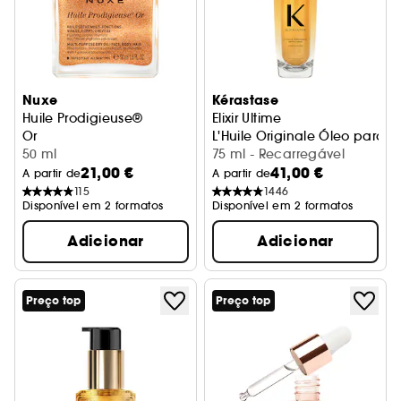
Nuxe
Kérastase
Huile Prodigieuse®
Elixir Ultime
Or
L'Huile Originale Óleo para t
50 ml
75 ml - Recarregável
21,00 €
41,00 €
A partir de
A partir de
115
1446
Disponível em 2 formatos
Disponível em 2 formatos
Adicionar
Adicionar
Preço top
Preço top