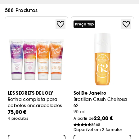
588 Produtos
Preço top
LES SECRETS DE LOLY
Sol De Janeiro
Rotina completa para
Brazilian Crush Cheirosa
cabelos encaracolados
62
75,00 €
Bruma Perfumada Corporal
90 ml
22,00 €
4 produtos
A partir de
8668
Disponível em 2 formatos