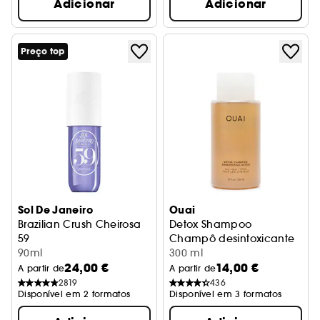
Adicionar
Adicionar
Preço top
Sol De Janeiro
Ouai
Brazilian Crush Cheirosa
Detox Shampoo
59
Champô desintoxicante
Bruma perfumada para o corpo e cabelo
90ml
300 ml
24,00 €
14,00 €
A partir de
A partir de
2819
436
Disponível em 2 formatos
Disponível em 3 formatos