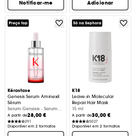
Notificar-me
Adicionar
Preço top
Só na Sephora
Kérastase
K18
Genesis Serum Aminexil
Leave-in Molecular
Sérum
Repair Hair Mask
Serum Genesis - Serum
Cabelo Danificado - Format
15 ml
28,00 €
30,00 €
anti-chute fortifiant
A partir de
A partir de
291
5027
Disponível em 2 formatos
Disponível em 2 formatos