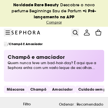
Ir para o menu
Ir para o conteúdo principal
Ir para o rodapé
Novidade Rare Beauty
Descobre o novo
Pré-
perfume Beginnings Eau de Parfum 📲
lançamento na APP
Comprar
/
...
Champô E Amaciador
Champô e amaciador
Quem nunca teve um bad-hair-day? É aqui que a
Sephora entra com um vasto leque de escolhas
para todos os tipos de cabelos: secos e frizados,
lisos ou com caracóis, oleosos, finos ou sem brilho.
Saltar os links rápidos
Máscaras
Champô
Amaciador
Cuidado sem pa
Filtro
Ordenar :
Recomendado