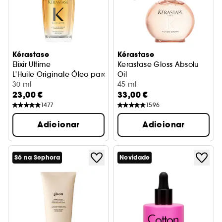
Kérastase
Kérastase
Elixir Ultime
Kerastase Gloss Absolu
L'Huile Originale Óleo para todos os tipos de cabelo
Oil
30 ml
Óleo
45 ml
23,00 €
33,00 €
1477
1596
Adicionar
Adicionar
Só na Sephora
Novidade