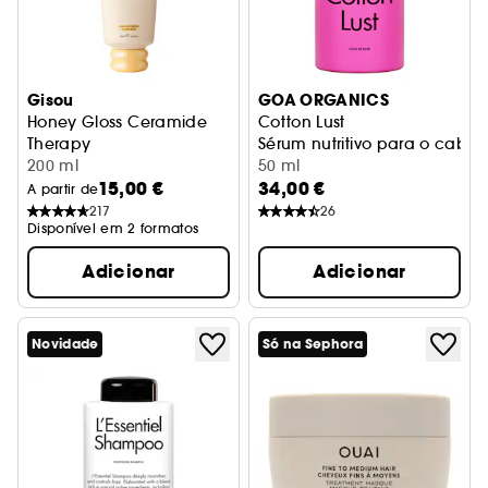
Gisou
GOA ORGANICS
Honey Gloss Ceramide
Cotton Lust
Therapy
Sérum nutritivo para o cabel
Condicionador hidratante
200 ml
50 ml
15,00 €
34,00 €
A partir de
217
26
Disponível em 2 formatos
Adicionar
Adicionar
Novidade
Só na Sephora