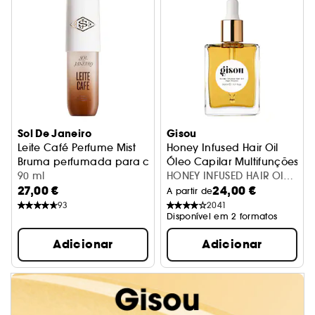
Sol De Janeiro
Gisou
Leite Café Perfume Mist
Honey Infused Hair Oil
Bruma perfumada para corpo e cabelo
Óleo Capilar Multifunções
90 ml
HONEY INFUSED HAIR OIL
27,00 €
24,00 €
TRAVEL SIZE 50ML
A partir de
93
2041
Disponível em 2 formatos
Adicionar
Adicionar