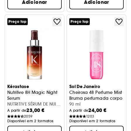
Adicionar
Adicionar
Preço top
Preço top
Kérastase
Sol De Janeiro
Nutritive 8H Magic Night
Cheirosa 48 Perfume Mist
Serum
Bruma perfumada corpo e c
Sérum
NUTRITIVE SÉRUM DE NUIT
90 ml
23,00 €
24,00 €
8H 90ML
A partir de
A partir de
2059
1203
Disponível em 2 formatos
Disponível em 2 formatos