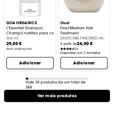
GOA ORGANICS
Ouai
L'Essentiel Shampoo
Fine/Medium Hair
Champô nutritivo para cabelos grossos
Treatment
300 ml
Máscara Capilar
DAILYCARE FINE/MED HAIR
29,00 €
26,00 €
TREATMENT MASQUE
A partir de
Sem avaliações
24
Disponível em 2 formatos
Adicionar
Adicionar
Viste 24 produtos de um total de
588
Ver mais produtos