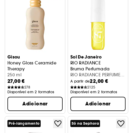
Gisou
Sol De Janeiro
Honey Gloss Ceramide
RIO RADIANCE
Therapy
Bruma Perfumada
Champô hidratante
250 ml
RIO RADIANCE PERFUME
27,00 €
22,00 €
MIST
A partir de
278
2125
Disponível em 2 formatos
Disponível em 2 formatos
Adicionar
Adicionar
Pré-lançamento
Só na Sephora