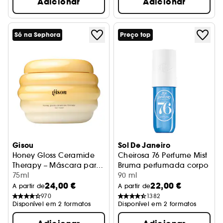
Adicionar
Adicionar
Só na Sephora
Preço top
Gisou
Sol De Janeiro
Honey Gloss Ceramide
Cheirosa 76 Perfume Mist
Therapy – Máscara para
Bruma perfumada corpo e c
o cabelo
75ml
90 ml
24,00 €
22,00 €
A partir de
A partir de
970
1382
Disponível em 2 formatos
Disponível em 2 formatos