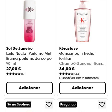
Sol De Janeiro
Kérastase
Leite Néctar Perfume Mist
Genesis bain hydra-
Bruma perfumada corpo e cabelo
fortifiant
90 ml
Champô cabelo enfraquecid
Champô Genesis - Bain
27,00 €
34,00 €
Hydra-Fortifiant
117
844
Disponível em 2 formatos
Adicionar
Adicionar
Só na Sephora
Preço top