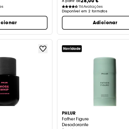
28,00 €
A partir de
es
116
Avaliações
Disponível em 2 formatos
icionar
Adicionar
Novidade
PHLUR
Father Figure
Desodorante