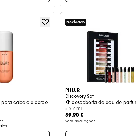
Novidade
PHLUR
Discovery Set
para cabelo e corpo
Kit descoberta de eau de par
8 x 2 ml
39,90 €
es
Sem avaliações
atos