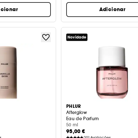
icionar
Adicionar
Novidade
PHLUR
Afterglow
Eau de Parfum
50 ml
95,00 €
s
201
Avaliações