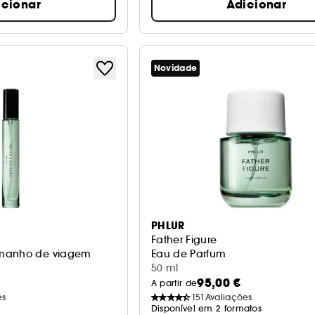
icionar
Adicionar
Novidade
PHLUR
Father Figure
amanho de viagem
Eau de Parfum
50 ml
95,00 €
A partir de
es
151
Avaliações
Disponível em 2 formatos