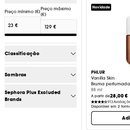
Novidade
Preço máximo
Preço mínimo (€)
(€)
Classificação
4/5
22
PHLUR
Sombras
Vanilla Skin
3/5
28
Bruma perfumada 
88 ml
Azul
0
Sephora Plus Excluded
2/5
28
28,00 €
A partir de
Brands
913
Avaliaçõ
Bege
0
1/5
28
Disponível em 2 form
Não
30
Branco
0
Ad
Castanho
0