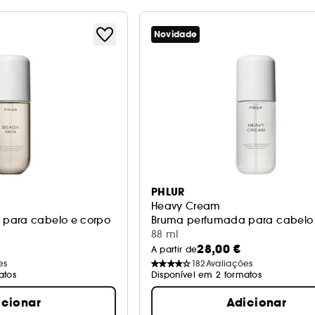
Novidade
PHLUR
Heavy Cream
para cabelo e corpo
Bruma perfumada para cabelo 
88 ml
28,00 €
A partir de
es
182
Avaliações
atos
Disponível em 2 formatos
icionar
Adicionar