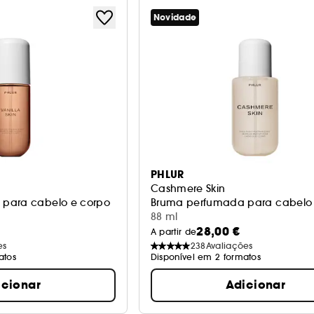
Novidade
PHLUR
Cashmere Skin
para cabelo e corpo
Bruma perfumada para cabelo 
88 ml
28,00 €
A partir de
es
238
Avaliações
atos
Disponível em 2 formatos
icionar
Adicionar