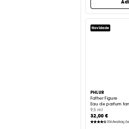
Ad
Novidade
PHLUR
Father Figure
Eau de parfum t
9,5 ml
32,00 €
316
Avaliaçõ