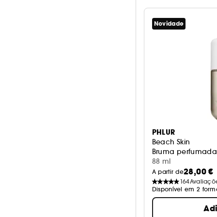
Laranja
0
Novidade
Preto
0
Rosa
0
Transparente
0
Ver mais
PHLUR
Beach Skin
Bruma perfumada 
88 ml
28,00 €
A partir de
164
Avaliaçõ
Disponível em 2 form
Ad