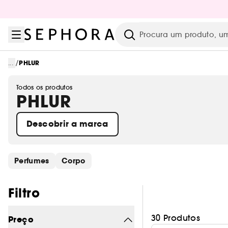
Ir para o menu
Ir para o conteúdo principal
Ir para o rodapé
Pesquisar
/
...
PHLUR
Todos os produtos
PHLUR
Descobrir a marca
Saltar os links rápidos
Perfumes
Corpo
Pular os filtros
Filtro
30 Produtos
Preço