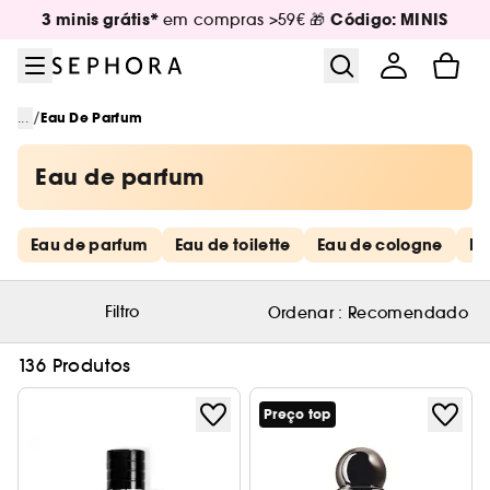
Ir para o menu
Ir para o conteúdo principal
Ir para o rodapé
3 minis grátis*
Código: MINIS
em compras >59€ 🎁
/
...
Eau De Parfum
Eau de parfum
Saltar os links rápidos
Eau de parfum
Eau de toilette
Eau de cologne
De
Filtro
Ordenar :
Recomendado
136 Produtos
Preço top