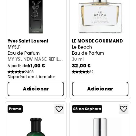
Yves Saint Laurent
LE MONDE GOURMAND
MYSLF
Le Beach
Eau de Parfum
Eau de Parfum
MY YSL NEW MASC REFILL
30 ml
61,00 €
32,00 €
150ML
A partir de
2408
82
Disponível em 4 formatos
Adicionar
Adicionar
Promo
Só na Sephora