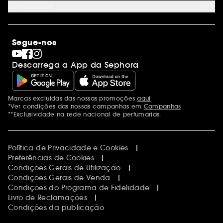
Novidades
Blog Sephora
Lojas
Saldos
Os nossos compromissos
Maquilhagem
Internacional
Segue-nos
Dia dos Namorados
Descobrir a Sephora
Dia do Pai
Código promocional Sephora
Descarrega a App da Sephora
Dia da Mãe
Calendários do Advento
Singles' Day
Black Friday
Marcas excluídas das nossas promoções
aqui
Menções adicionais
Cyber Monday
*Ver condições das nossas campanhas em
Campanhas
Blue Monday
**Exclusividade na rede nacional de perfumarias.
Política de Privacidade e Cookies
Preferências de Cookies
Condições Gerais de Utilização
Condições Gerais de Venda
Condições do Programa de Fidelidade
Livro de Reclamações
Condições da publicação