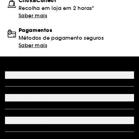
Click&Collect
Recolha em loja em 2 horas*
Saber mais
Pagamentos
Métodos de pagamento seguros
Saber mais
Ajuda
FAQ
Métodos de pagamento
A minha conta
Condições de Entrega
Devoluções
Seguir encomenda
Cartão oferta digital
Programa de Fidelidade
Cartão oferta físico
Sobre a Sephora
Cartão oferta empresas
Site Map
Juntar Sephora
Contacta-nos
Sephora Prize 2026