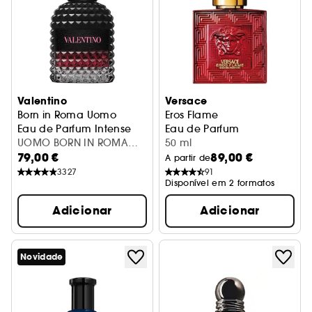
Valentino
Versace
Born in Roma Uomo
Eros Flame
Eau de Parfum Intense
Eau de Parfum
UOMO BORN IN ROMA
50 ml
79,00 €
89,00 €
INTENSE V100ML
A partir de
3327
91
Disponível em 2 formatos
Adicionar
Adicionar
Novidade