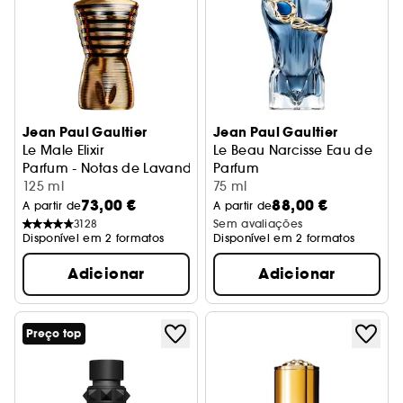
Jean Paul Gaultier
Jean Paul Gaultier
Le Male Elixir
Le Beau Narcisse Eau de
Parfum - Notas de Lavanda, Fava Tonka & Benjoím
Parfum
125 ml
Eau de Parfum
75 ml
73,00 €
88,00 €
A partir de
A partir de
3128
Sem avaliações
Disponível em 2 formatos
Disponível em 2 formatos
Adicionar
Adicionar
Preço top