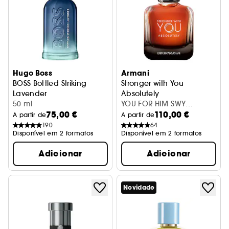
Hugo Boss
Armani
BOSS Bottled Striking
Stronger with You
Lavender
Absolutely
Eau de Parfum
50 ml
Eau de Parfum
YOU FOR HIM SWY
75,00 €
110,00 €
ABSOLUTELY 50ML
A partir de
A partir de
190
64
Disponível em 2 formatos
Disponível em 2 formatos
Adicionar
Adicionar
Novidade