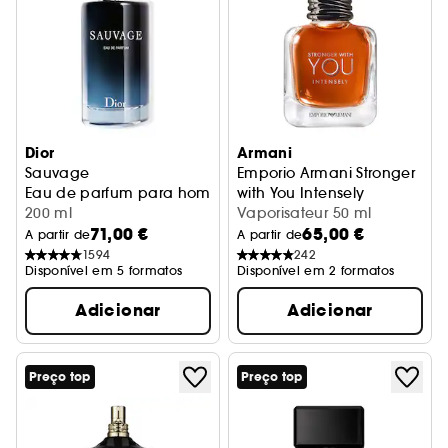
Dior
Armani
Sauvage
Emporio Armani Stronger
Eau de parfum para homem - Notas condimentadas & abs
with You Intensely
200 ml
Eau de Parfum
Vaporisateur 50 ml
71,00 €
65,00 €
A partir de
A partir de
1594
242
Disponível em 5 formatos
Disponível em 2 formatos
Adicionar
Adicionar
Preço top
Preço top