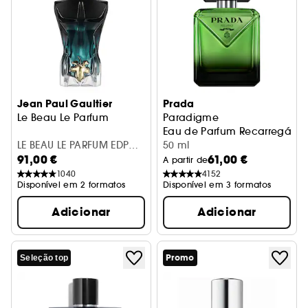
Jean Paul Gaultier
Prada
Le Beau Le Parfum
Paradigme
Eau de Parfum Recarregável
LE BEAU LE PARFUM EDP
50 ml
91,00 €
61,00 €
125ML
A partir de
1040
4152
Disponível em 2 formatos
Disponível em 3 formatos
Adicionar
Adicionar
Promo
Seleção top