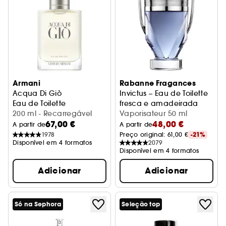
Armani
Rabanne Fragances
Acqua Di Giò
Invictus – Eau de Toilette
Eau de Toilette
fresca e amadeirada
200 ml - Recarregável​
Vaporisateur 50 ml
67,00 €
48,00 €
A partir de
A partir de
1978
Preço original: 
61,00 €
-21%
Disponível em 4 formatos
2079
Disponível em 4 formatos
Adicionar
Adicionar
Só na Sephora
Seleção top