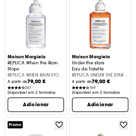
Maison Margiela
Maison Margiela
REPLICA When the Rain
Under the stars
Stops
Eau de Toilette
Eau De Toilette
REPLICA WHEN RAIN STOPS
REPLICA UNDER THE STARS
79,00 €
79,00 €
EDT V30ML
EDT V30ML
A partir de
A partir de
267
169
Disponível em 2 formatos
Disponível em 2 formatos
Adicionar
Adicionar
Promo