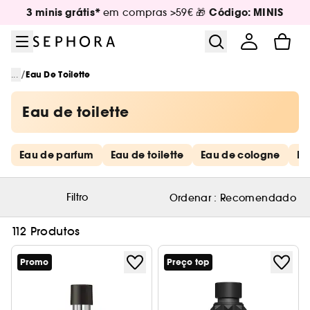
Ir para o menu
Ir para o conteúdo principal
Ir para o rodapé
3 minis grátis*
Código: MINIS
em compras >59€ 🎁
/
...
Eau De Toilette
Eau de toilette
Saltar os links rápidos
Eau de parfum
Eau de toilette
Eau de cologne
De
Filtro
Ordenar :
Recomendado
112 Produtos
Promo
Preço top