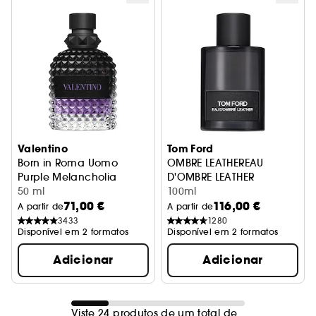
Valentino
Tom Ford
Born in Roma Uomo
OMBRE LEATHEREAU
Purple Melancholia
D'OMBRE LEATHER
Eau de Toilette
50 ml
100ml
71,00 €
116,00 €
A partir de
A partir de
3433
1280
Disponível em 2 formatos
Disponível em 2 formatos
Adicionar
Adicionar
Viste 24 produtos de um total de