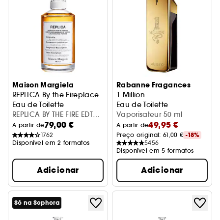
Maison Margiela
Rabanne Fragances
REPLICA By the Fireplace
1 Million
Eau de Toilette
Eau de Toilette
REPLICA BY THE FIRE EDT
Vaporisateur 50 ml
79,00 €
49,95 €
30ML /MAD
A partir de
A partir de
1762
Preço original: 
61,00 €
-18%
Disponível em 2 formatos
5456
Disponível em 5 formatos
Adicionar
Adicionar
Só na Sephora