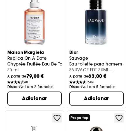
Maison Margiela
Dior
Replica On A Date
Sauvage
Chyprée Fruitée Eau De Toilette
Eau toilette para homem -
30 ml
SAUVAGE EDT 30ML
79,00 €
63,00 €
REFILLABLE
A partir de
A partir de
481
1606
Disponível em 2 formatos
Disponível em 5 formatos
Adicionar
Adicionar
Preço top