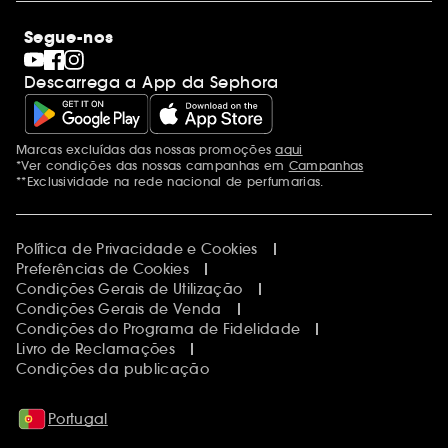
Saldos
Os nossos compromissos
Maquilhagem
Internacional
Segue-nos
Dia dos Namorados
Descobrir a Sephora
Dia do Pai
Código promocional Sephora
Descarrega a App da Sephora
Dia da Mãe
Calendários do Advento
Singles' Day
Black Friday
Marcas excluídas das nossas promoções
aqui
Menções adicionais
Cyber Monday
*Ver condições das nossas campanhas em
Campanhas
Blue Monday
**Exclusividade na rede nacional de perfumarias.
Política de Privacidade e Cookies
Preferências de Cookies
Condições Gerais de Utilização
Condições Gerais de Venda
Condições do Programa de Fidelidade
Livro de Reclamações
Condições da publicação
Portugal