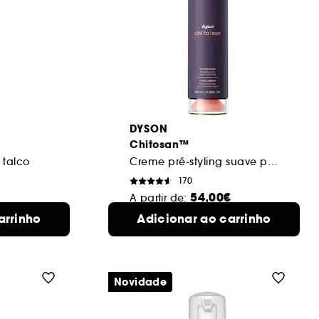
DYSON
Chitosan™
talco
Creme pré-styling suave para cabelo liso a ondulado, ligeiro
170
54,00€
A partir de:
100ml
arrinho
Adicionar ao carrinho
2 formatos disponíveis
Novidade