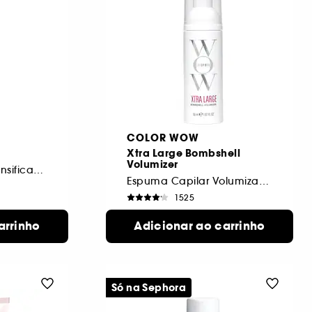
COLOR WOW
Xtra Large Bombshell
Volumizer
Spray Volume & Densificador
Espuma Capilar Volumizadora
1525
21,00€
arrinho
Adicionar ao carrinho
Só na Sephora