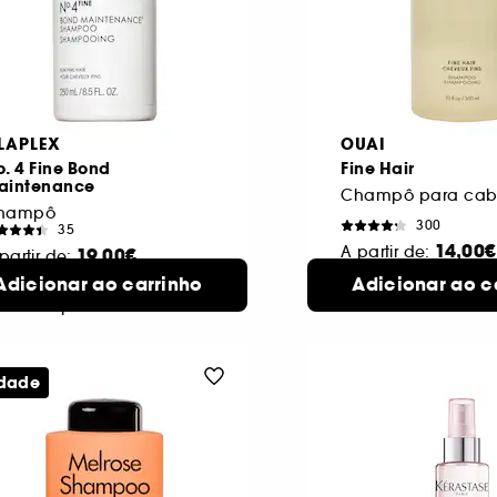
LAPLEX
OUAI
. 4 Fine Bond
Fine Hair
aintenance
Champô para cabe
hampô
300
35
14,00€
A partir de:
19,00€
partir de:
300
Adicionar ao carrinho
Adicionar ao c
2 formatos
50
2 formatos
ml
disponíveis
l
disponíveis
dade