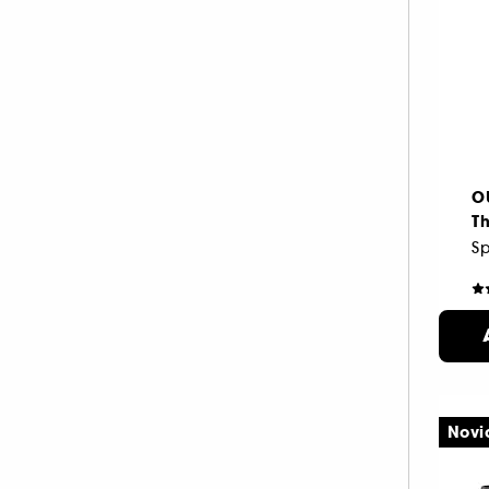
O
T
3
Novi