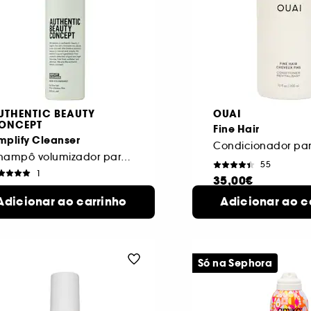
UTHENTIC BEAUTY
OUAI
ONCEPT
Fine Hair
mplify Cleanser
Champô volumizador para cabelo fino
55
1
35,00€
2,00€
300
Adicionar ao carrinho
Adicionar ao c
2 formatos
ml
disponíveis
Só na Sephora