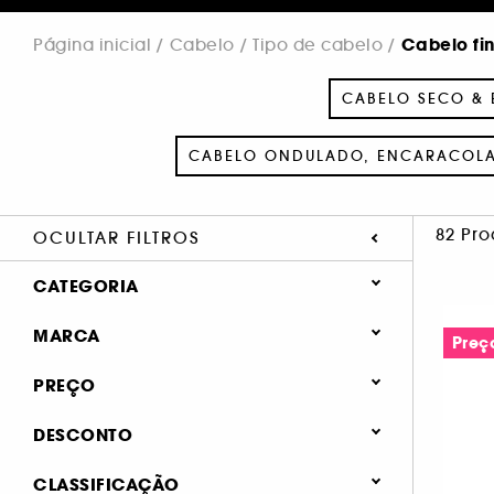
Cabelo fi
Página inicial
Cabelo
Tipo de cabelo
CABELO SECO &
CABELO ONDULADO, ENCARACOLA
82 Pro
OCULTAR FILTROS
CATEGORIA
Cabelo
MARCA
Preç
Tipo de cabelo
PREÇO
Cabelo seco & estragado (197)
DESCONTO
Cabelo fino (82)
Amika (3)
20.7 (1)
Cabelo pintado (51)
CLASSIFICAÇÃO
AUTHENTIC BEAUTY CONCEPT (8)