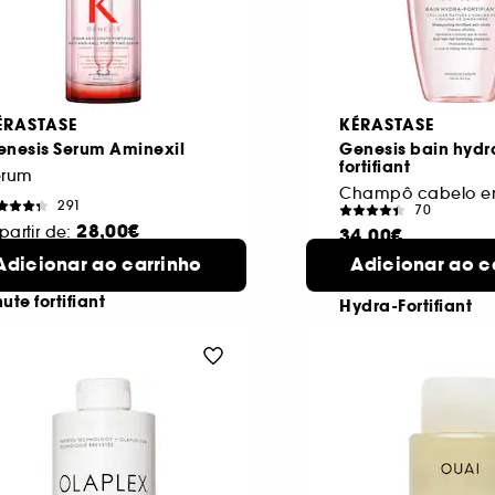
ÉRASTASE
KÉRASTASE
enesis Serum Aminexil
Genesis bain hydr
fortifiant
érum
291
70
28,00€
partir de:
34,00€
erum Genesis -
Adicionar ao carrinho
2 formatos
Adicionar ao c
Champô
2
rum anti-
disponíveis
Genesis - Bain
d
ute fortifiant
Hydra-Fortifiant