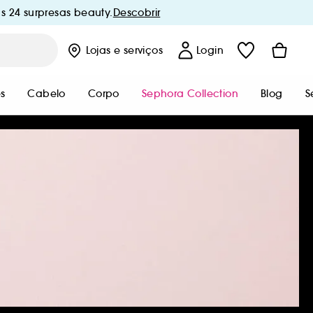
s 24 surpresas beauty.
Descobrir
Lojas
e serviços
Login
s
Cabelo
Corpo
Sephora Collection
Blog
S