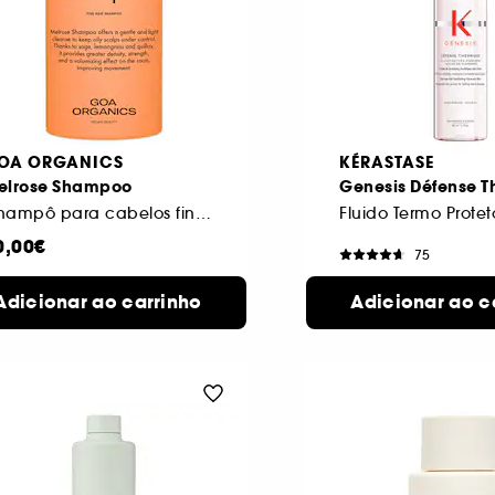
OA ORGANICS
KÉRASTASE
elrose Shampoo
Genesis Défense 
Champô para cabelos finos com tendência para a oleosidade
0,00€
75
41,00€
Adicionar ao carrinho
Adicionar ao c