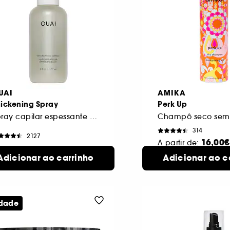
UAI
AMIKA
hickening Spray
Perk Up
Spray capilar espessante e volumizador
Champô seco sem 
314
2127
16,00€
A partir de:
2,00€
233 ml
Adicionar ao carrinho
Adicionar ao c
2 formatos
disponíveis
dade