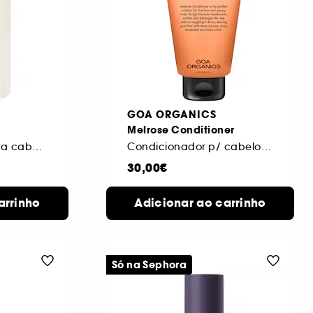
GOA ORGANICS
Melrose Conditioner
Condicionador para cabelo fino
Condicionador p/ cabelos finos c/ tendência p/ oleosidade
30,00€
arrinho
Adicionar ao carrinho
Só na Sephora