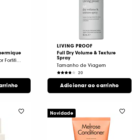
LIVING PROOF
Thermique
Full Dry Volume & Texture
Spray
Fluido Termo Protetor Fortificante
Tamanho de Viagem
20
20,00€
arrinho
Adicionar ao carrinho
Novidade