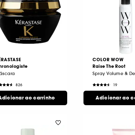
ÉRASTASE
COLOR WOW
hronologiste
Raise The Root
áscara
826
19
3,00€
31,00€
Adicionar ao carrinho
Adicionar ao c