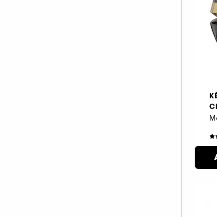
K
C
M
6