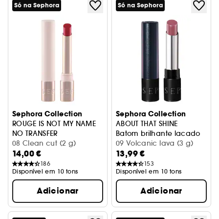
Só na Sephora
Só na Sephora
Sephora Collection
Sephora Collection
ROUGE IS NOT MY NAME
ABOUT THAT SHINE
NO TRANSFER
Batom brilhante lacado
Batom mate sem transferência
08 Clean cut (2 g)
09 Volcanic lava (3 g)
14,00 €
13,99 €
186
153
Disponível em 10 tons
Disponível em 10 tons
Adicionar
Adicionar