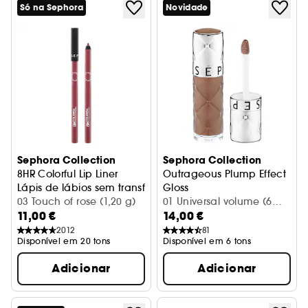
Só na Sephora
Novidade
Sephora Collection
Sephora Collection
8HR Colorful Lip Liner
Outrageous Plump Effect
Lápis de lábios sem transferência
Gloss
03 Touch of rose (1,20 g)
Gloss Outrageous Efeito Vol
01 Universal volume (6
11,00 €
14,00 €
ml)
2012
81
Disponível em 20 tons
Disponível em 6 tons
Adicionar
Adicionar