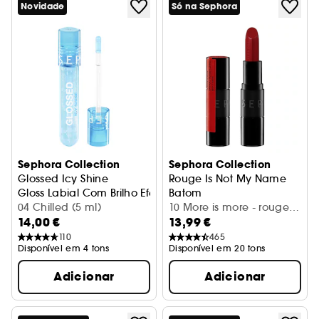
Novidade
Só na Sephora
Sephora Collection
Sephora Collection
Glossed Icy Shine
Rouge Is Not My Name
Gloss Labial Com Brilho Efeito Molhado
Batom
04 Chilled (5 ml)
10 More is more - rouge
14,00 €
13,99 €
jaune
110
465
Disponível em 4 tons
Disponível em 20 tons
Adicionar
Adicionar