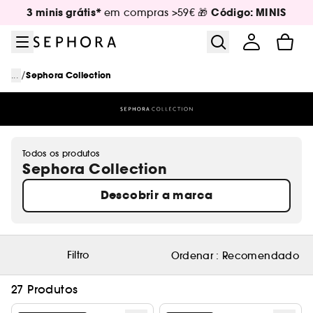
Ir para o menu
Ir para o conteúdo principal
Ir para o rodapé
3 minis grátis*
Código: MINIS
em compras >59€ 🎁
/
...
Sephora Collection
Todos os produtos
Sephora Collection
Descobrir a marca
Filtro
Ordenar :
Recomendado
27 Produtos