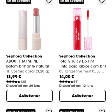
Só na Sephora
Só na Sephora
Sephora Collection
Sephora Collection
ABOUT THAT SHINE
Totally Juicy Lip Tint
Batom brilhante natural
Tinta para lábios com brilh
11 Cosmic coral (3,20 g)
05 Tangerine twist (5,50
13,99 €
14,00 €
ml)
425
541
Disponível em 20 tons
Disponível em 12 tons
Adicionar
Adicionar