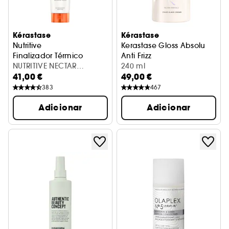
Kérastase
Kérastase
Nutritive
Kerastase Gloss Absolu
Finalizador Térmico
Anti Frizz
NUTRITIVE NECTAR
Creme
240 ml
41,00 €
49,00 €
THERMIQUE 150ML
383
467
Adicionar
Adicionar