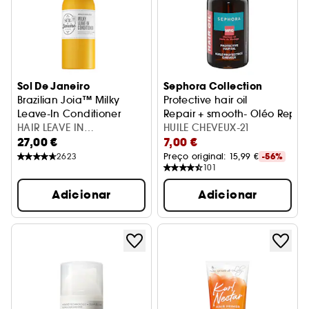
Sol De Janeiro
Sephora Collection
Brazilian Joia™ Milky
Protective hair oil
Leave-In Conditioner
Repair + smooth- Oléo Repar
Bruma Capilar
HAIR LEAVE IN
HUILE CHEVEUX-21
27,00 €
7,00 €
CONDITIONER 210ML
2623
Preço original: 
15,99 €
-56%
101
Adicionar
Adicionar