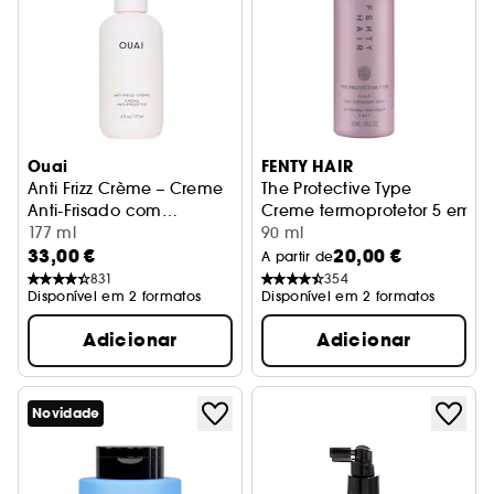
Ouai
FENTY HAIR
Anti Frizz Crème – Creme
The Protective Type
Anti-Frisado com
Creme termoprotetor 5 em 1
Proteção Térmica
177 ml
90 ml
33,00 €
20,00 €
A partir de
831
354
Disponível em 2 formatos
Disponível em 2 formatos
Adicionar
Adicionar
Novidade