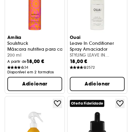
Amika
Ouai
Soulstruck
Leave In Conditioner
Máscara nutritiva para cabelo seco sem enxaguar
Spray Amaciador
200 ml
STYLING LEAVE IN
18,00 €
18,00 €
CONDITIONER TRAVEL
A partir de
34
2572
Disponível em 2 formatos
Adicionar
Adicionar
Oferta Fidelidade