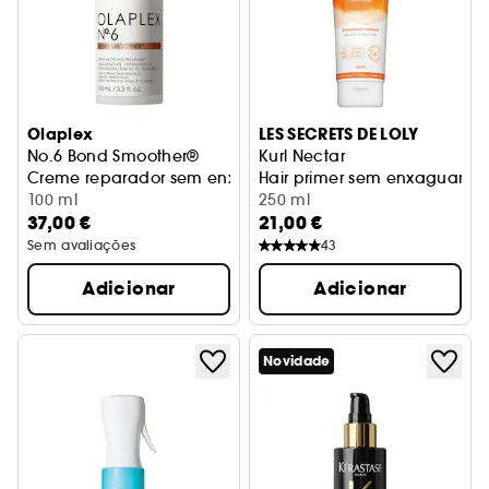
Olaplex
LES SECRETS DE LOLY
No.6 Bond Smoother®
Kurl Nectar
Creme reparador sem enxaguamento para penteados
Hair primer sem enxaguame
100 ml
250 ml
37,00 €
21,00 €
Sem avaliações
43
Adicionar
Adicionar
Novidade