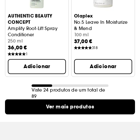
AUTHENTIC BEAUTY
Olaplex
CONCEPT
No.5 Leave In Moisturize
Amplify Root-Lift Spray
& Mend
Conditioner
Condicionador hidratante r
100 ml
37,00 €
Spray de cuidado raízes sem enxaguar
250 ml
36,00 €
318
1
Adicionar
Adicionar
Viste 24 produtos de um total de
89
Ver mais produtos