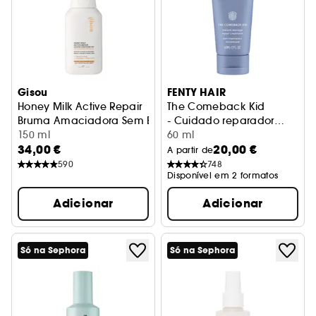
Gisou
FENTY HAIR
Honey Milk Active Repair
The Comeback Kid
Bruma Amaciadora Sem Enxaguar Reparação
- Cuidado reparador
150 ml
instantâneo
60 ml
34,00 €
20,00 €
A partir de
590
748
Disponível em 2 formatos
Adicionar
Adicionar
Só na Sephora
Só na Sephora