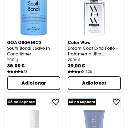
GOA ORGANICS
Color Wow
South Bondi Leave In
Dream Coat Extra Forte –
Conditioner
Tratamento Ultra
Condicionador hidratante sem enxaguamento
200 g
Hidratante Anti-Frizz
200ml
35,00 €
39,00 €
23
1338
Adicionar
Adicionar
Só na Sephora
Só na Sephora