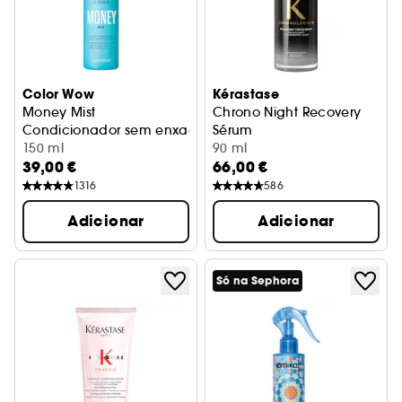
Color Wow
Kérastase
Money Mist
Chrono Night Recovery
Condicionador sem enxaguamento, hidratante e antifris
Sérum
150 ml
90 ml
39,00 €
66,00 €
1316
586
Adicionar
Adicionar
Só na Sephora