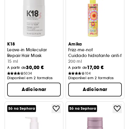
K18
Amika
Leave-in Molecular
Frizz-me-not
Repair Hair Mask
Cuidado hidratante anti-frizz
Cabelo Danificado - Formato Viagem
15 ml
200 ml
30,00 €
17,00 €
A partir de
A partir de
5034
104
Disponível em 2 formatos
Disponível em 2 formatos
Adicionar
Adicionar
Só na Sephora
Só na Sephora