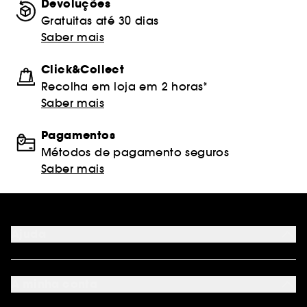
Devoluções
Gratuitas até 30 dias
Saber mais
Click&Collect
Recolha em loja em 2 horas*
Saber mais
Pagamentos
Métodos de pagamento seguros
Saber mais
Ajuda
FAQ
Métodos de pagamento
A minha conta
Condições de Entrega
Devoluções