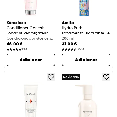
Kérastase
Amika
Conditioner Genesis
Hydro Rush
Fondant Renforçateur
Tratamento Hidratante Sem 
Amaciador Anti-queda
Condicionador Genesis -
200 ml
46,00 €
31,00 €
Fondant Renforçateur
228
1068
Adicionar
Adicionar
Novidade