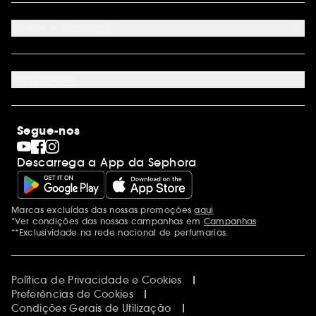
Seguir encomenda
Cartão oferta digital
Programa de Fidelidade
Cartão oferta físico
Sobre a Sephora
Cartão oferta empresas
Site Map
Juntar Sephora
Contacta-nos
Sephora Prize 2026
Novidades
Blog Sephora
Lojas
Saldos
Os nossos compromissos
Maquilhagem
Internacional
Segue-nos
Dia dos Namorados
Descobrir a Sephora
Dia do Pai
Código promocional Sephora
Descarrega a App da Sephora
Dia da Mãe
Calendários do Advento
Singles' Day
Black Friday
Marcas excluídas das nossas promoções
aqui
Menções adicionais
Cyber Monday
*Ver condições das nossas campanhas em
Campanhas
Blue Monday
**Exclusividade na rede nacional de perfumarias.
Política de Privacidade e Cookies
Preferências de Cookies
Condições Gerais de Utilização