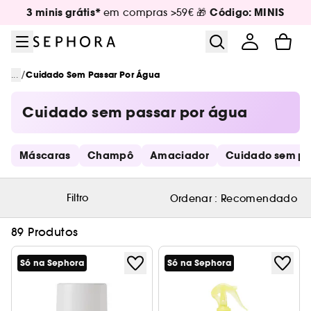
Ir para o menu
Ir para o conteúdo principal
Ir para o rodapé
3 minis grátis*
Código: MINIS
em compras >59€ 🎁
/
...
Cuidado Sem Passar Por Água
Cuidado sem passar por água
Saltar os links rápidos
Máscaras
Champô
Amaciador
Cuidado sem pa
Filtro
Ordenar :
Recomendado
89 Produtos
Só na Sephora
Só na Sephora