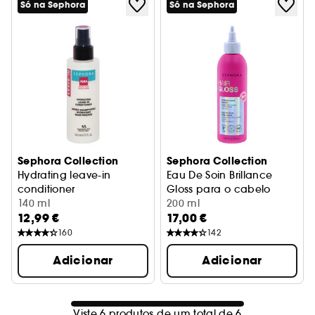
Só na Sephora
Só na Sephora
Sephora Collection
Sephora Collection
Hydrating leave-in
Eau De Soin Brillance
conditioner
Gloss para o cabelo
Amaciador Leave -In
140 ml
200 ml
12,99 €
17,00 €
160
142
Adicionar
Adicionar
Viste 6 produtos de um total de 6