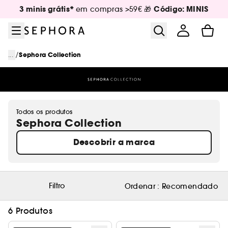
Ir para o menu
Ir para o conteúdo principal
Ir para o rodapé
3 minis grátis*
Código: MINIS
em compras >59€ 🎁
/
...
Sephora Collection
Todos os produtos
Sephora Collection
Descobrir a marca
Filtro
Ordenar :
Recomendado
6 Produtos