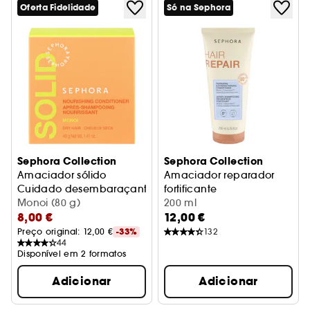
Oferta Fidelidade
Só na Sephora
Sephora Collection
Sephora Collection
Amaciador sólido
Amaciador reparador
Cuidado desembaraçante
fortificante
Monoi (80 g)
Produto reparador
200 ml
8,00 €
12,00 €
Preço original: 
12,00 €
-33%
132
44
Disponível em 2 formatos
Adicionar
Adicionar