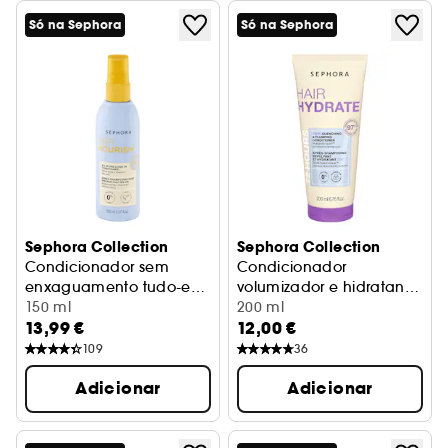
Só na Sephora
Só na Sephora
Sephora Collection
Sephora Collection
Condicionador sem
Condicionador
enxaguamento tudo-em-
volumizador e hidratante
um
Nutrição sem enxaguamento
150 ml
72h*
Cuidado hidratante
200 ml
13,99 €
12,00 €
109
36
Adicionar
Adicionar