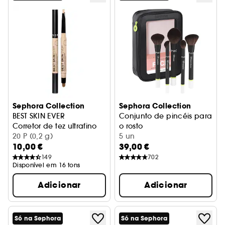
Sephora Collection
Sephora Collection
BEST SKIN EVER
Conjunto de pincéis para
Corretor de tez ultrafino
o rosto
20 P (0,2 g)
Aplicação intuitiva, acabame
5 un
10,00 €
39,00 €
149
702
Disponível em 16 tons
Adicionar
Adicionar
Só na Sephora
Só na Sephora