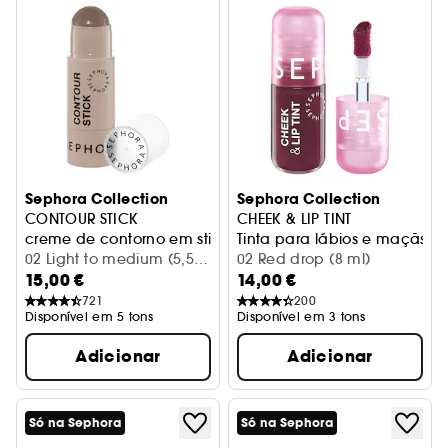
Sephora Collection
Sephora Collection
CONTOUR STICK
CHEEK & LIP TINT
creme de contorno em stick
Tinta para lábios e maçãs do
02 Light to medium (5,50
02 Red drop (8 ml)
15,00 €
14,00 €
g)
721
200
Disponível em 5 tons
Disponível em 3 tons
Adicionar
Adicionar
Só na Sephora
Só na Sephora