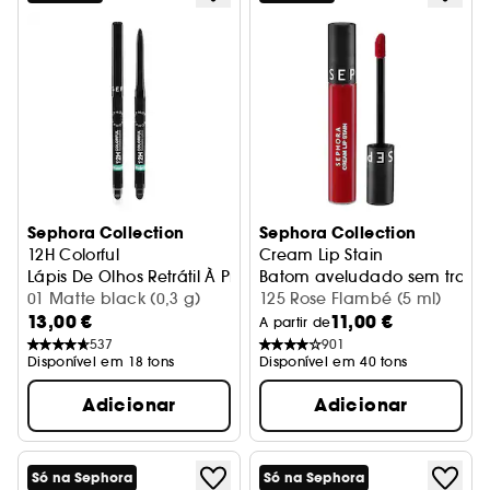
Sephora Collection
Sephora Collection
12H Colorful
Cream Lip Stain
Lápis De Olhos Retrátil À Prova De Água
Batom aveludado sem transfe
01 Matte black (0,3 g)
125 Rose Flambé (5 ml)
13,00 €
11,00 €
A partir de
537
901
Disponível em 18 tons
Disponível em 40 tons
Adicionar
Adicionar
Só na Sephora
Só na Sephora