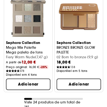
Sephora Collection
Sephora Collection
Mega Mix Palette
BRONZE BRONZE GLOW
Mega paleta de tons
PALETTE
Fiery Warm Nude(7,47 g)
Trio de bronzers e iluminador
02 Born to bronze (9,9 g)
12,00 €
18,00 €
A partir de
Preço original: 
16,00 €
-25%
138
378
Disponível em 5 tons
Disponível em 4 tons
Adicionar
Adicionar
Viste 24 produtos de um total de