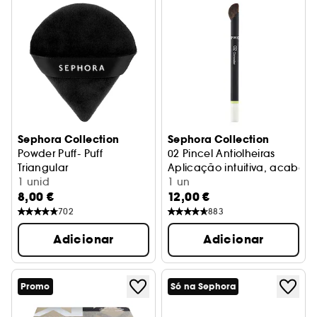
Sephora Collection
Sephora Collection
Powder Puff- Puff
02 Pincel Antiolheiras
Triangular
Aplicação intuitiva, acabame
1 unid
1 un
8,00 €
12,00 €
702
883
Adicionar
Adicionar
Promo
Só na Sephora