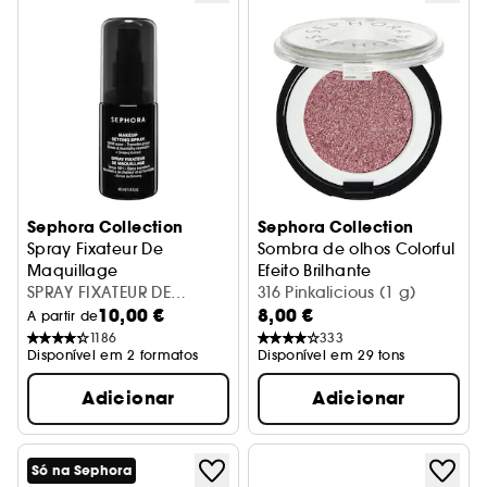
Sephora Collection
Sephora Collection
Spray Fixateur De
Sombra de olhos Colorful
Maquillage
Efeito Brilhante
Spray Fixador Maquilhagem
SPRAY FIXATEUR DE
316 Pinkalicious (1 g)
10,00 €
8,00 €
MAQUILLAGE-21
A partir de
1186
333
Disponível em 2 formatos
Disponível em 29 tons
Adicionar
Adicionar
Só na Sephora