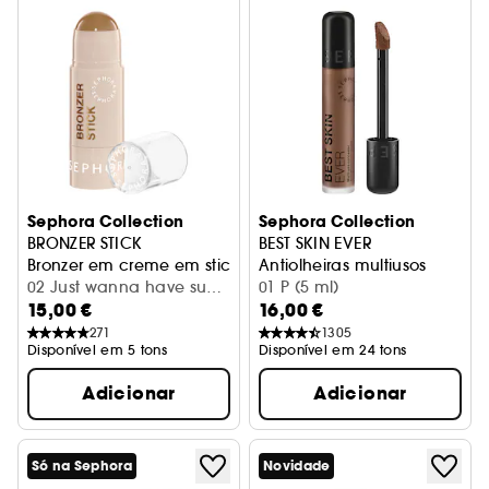
Sephora Collection
Sephora Collection
BRONZER STICK
BEST SKIN EVER
Bronzer em creme em stick de longa duração com aca
Antiolheiras multiusos
02 Just wanna have sun
01 P (5 ml)
15,00 €
16,00 €
(5,5 g)
271
1305
Disponível em 5 tons
Disponível em 24 tons
Adicionar
Adicionar
Só na Sephora
Novidade