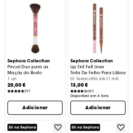
Sephora Collection
Sephora Collection
Pincel Duo para as
Lip Tint Felt Liner
Maçãs do Rosto
Tinta De Feltro Para Lábios S
Aplicação intuitiva, acabamento perfeito
1 un
01 Terracotta ink (1 ml)
20,00 €
13,00 €
297
685
Disponível em 6 tons
Adicionar
Adicionar
Só na Sephora
Só na Sephora