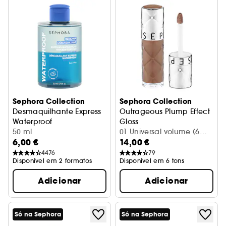
Sephora Collection
Sephora Collection
Desmaquilhante Express
Outrageous Plump Effect
Waterproof
Gloss
Desmaquilha + Acalma
50 ml
Gloss Outrageous Efeito Vol
01 Universal volume (6
6,00 €
14,00 €
ml)
4476
79
Disponível em 2 formatos
Disponível em 6 tons
Adicionar
Adicionar
Só na Sephora
Só na Sephora