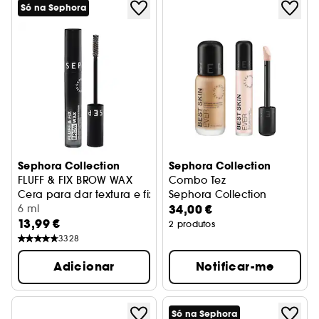
Só na Sephora
Sephora Collection
Sephora Collection
FLUFF & FIX BROW WAX
Combo Tez
Cera para dar textura e fixar as sobrancelhas
Sephora Collection
34,00 €
6 ml
13,99 €
2 produtos
3328
Adicionar
Notificar-me
Só na Sephora