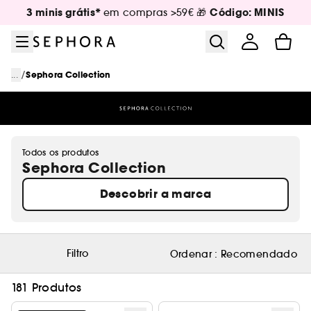
Ir para o menu
Ir para o conteúdo principal
Ir para o rodapé
3 minis grátis*
Código: MINIS
em compras >59€ 🎁
/
...
Sephora Collection
Todos os produtos
Sephora Collection
Descobrir a marca
Filtro
Ordenar :
Recomendado
181 Produtos