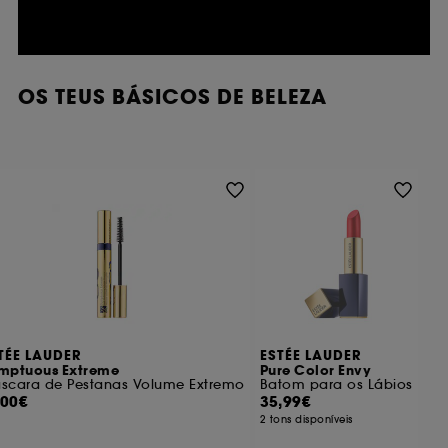
consentimento. Tu podes personalizar as tuas
escolhas em relação à utilização de cookies usando
o botão "personalizar as minhas escolhas" abaixo ou
decidir "aceitar todos" ou "recuzar todos". Tu podes
optar por retirar o teu consentimento a qualquer
OS TEUS BÁSICOS DE BELEZA
momento.
Se desejares mais informações sobre os cookies
utilizados, clica
aqui
.
TÉE LAUDER
ESTÉE LAUDER
mptuous Extreme
Pure Color Envy
scara de Pestanas Volume Extremo
Batom para os Lábios
,00€
35,99€
2 tons disponíveis