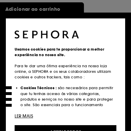
Adicionar ao carrinho
Usamos cookies para te proporcionar a melhor
VAIS SAIR?
experiência no nosso site.
Para te dar uma ótima experiência na nossa loja
online, a SEPHORA e os seus colaboradores utilizam
cookies e outros trackers, tais como :
Cookies Técnicos :
são necessários para permitir
que tu tenhas acesso às várias categorias,
produtos e serviços no nosso site e para proteger
o site. São essenciais para o funcionamento
técnico do site e não podem ser desativados.
LER MAIS
Cookies de Personalização :
permite-nos
fornecer-te uma experiência aprimorada e