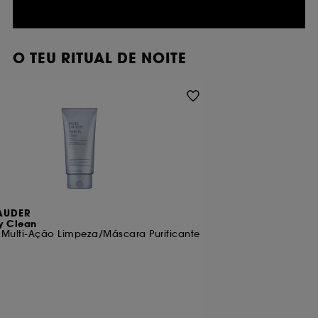
O TEU RITUAL DE NOITE
LAUDER
ly Clean
Multi-Ação Limpeza/Máscara Purificante