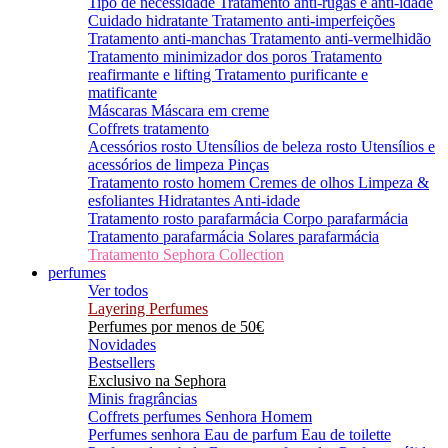
Tipo de necessidade
Tratamento anti-rugas e anti-idade
Cuidado hidratante
Tratamento anti-imperfeições
Tratamento anti-manchas
Tratamento anti-vermelhidão
Tratamento minimizador dos poros
Tratamento
reafirmante e lifting
Tratamento purificante e
matificante
Máscaras
Máscara em creme
Coffrets tratamento
Acessórios rosto
Utensílios de beleza rosto
Utensílios e
acessórios de limpeza
Pinças
Tratamento rosto homem
Cremes de olhos
Limpeza &
esfoliantes
Hidratantes
Anti-idade
Tratamento rosto parafarmácia
Corpo parafarmácia
Tratamento parafarmácia
Solares parafarmácia
Tratamento Sephora Collection
perfumes
Ver todos
Layering Perfumes
Perfumes por menos de 50€
Novidades
Bestsellers
Exclusivo na Sephora
Minis fragrâncias
Coffrets perfumes
Senhora
Homem
Perfumes senhora
Eau de parfum
Eau de toilette