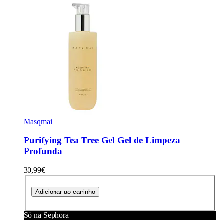
Masqmai
Purifying Tea Tree Gel
Gel de Limpeza
Profunda
30,99€
Adicionar ao carrinho
Só na Sephora