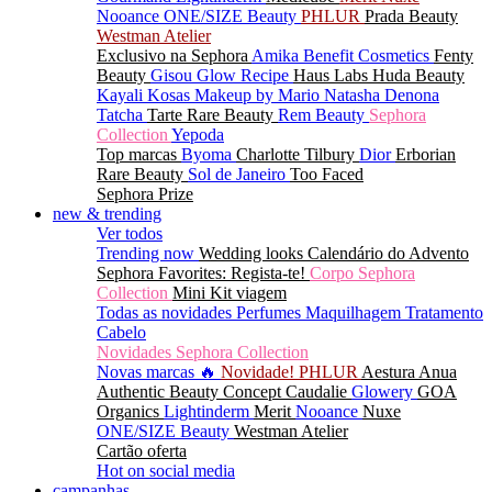
Nooance
ONE/SIZE Beauty
PHLUR
Prada Beauty
Westman Atelier
Exclusivo na Sephora
Amika
Benefit Cosmetics
Fenty
Beauty
Gisou
Glow Recipe
Haus Labs
Huda Beauty
Kayali
Kosas
Makeup by Mario
Natasha Denona
Tatcha
Tarte
Rare Beauty
Rem Beauty
Sephora
Collection
Yepoda
Top marcas
Byoma
Charlotte Tilbury
Dior
Erborian
Rare Beauty
Sol de Janeiro
Too Faced
Sephora Prize
new & trending
Ver todos
Trending now
Wedding looks
Calendário do Advento
Sephora Favorites: Regista-te!
Corpo Sephora
Collection
Mini Kit viagem
Todas as novidades
Perfumes
Maquilhagem
Tratamento
Cabelo
Novidades Sephora Collection
Novas marcas 🔥
Novidade! PHLUR
Aestura
Anua
Authentic Beauty Concept
Caudalie
Glowery
GOA
Organics
Lightinderm
Merit
Nooance
Nuxe
ONE/SIZE Beauty
Westman Atelier
Cartão oferta
Hot on social media
campanhas