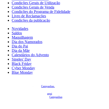
Condições Gerais de Utilização
Condições Gerais de Venda
Condições do Programa de Fidelidade
Livro de Reclamações
Condições da publicação
Novidades
Saldos
Maquilhagem
Dia dos Namorados
Dia do Pai
Dia da Mãe
Calendários do Advento
Singles' Day
Black Friday
Cyber Monday
Blue Monday
*Consulta as condições das nossas ofertas promocionais nas comunicações
de cada campanha, e na página de
Campanhas.
Marcas excluídas das nossas promoções
aqui
*Ver condições das nossas campanhas em
Campanhas
**Exclusividade na rede nacional de perfumarias.