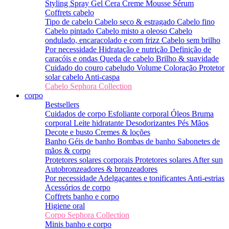
Styling
Spray
Gel
Cera
Creme
Mousse
Sérum
Coffrets cabelo
Tipo de cabelo
Cabelo seco & estragado
Cabelo fino
Cabelo pintado
Cabelo misto a oleoso
Cabelo
ondulado, encaracolado e com frizz
Cabelo sem brilho
Por necessidade
Hidratação e nutrição
Definição de
caracóis e ondas
Queda de cabelo
Brilho & suavidade
Cuidado do couro cabeludo
Volume
Coloração
Protetor
solar cabelo
Anti-caspa
Cabelo Sephora Collection
corpo
Bestsellers
Cuidados de corpo
Esfoliante corporal
Óleos
Bruma
corporal
Leite hidratante
Desodorizantes
Pés
Mãos
Decote e busto
Cremes & loções
Banho
Géis de banho
Bombas de banho
Sabonetes de
mãos & corpo
Protetores solares corporais
Protetores solares
After sun
Autobronzeadores & bronzeadores
Por necessidade
Adelgaçantes e tonificantes
Anti-estrias
Acessórios de corpo
Coffrets banho e corpo
Higiene oral
Corpo Sephora Collection
Minis banho e corpo