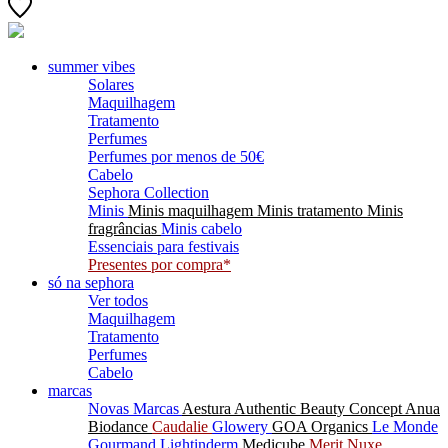
summer vibes
Solares
Maquilhagem
Tratamento
Perfumes
Perfumes por menos de 50€
Cabelo
Sephora Collection
Minis
Minis maquilhagem
Minis tratamento
Minis
fragrâncias
Minis cabelo
Essenciais para festivais
Presentes por compra*
só na sephora
Ver todos
Maquilhagem
Tratamento
Perfumes
Cabelo
marcas
Novas Marcas
Aestura
Authentic Beauty Concept
Anua
Biodance
Caudalie
Glowery
GOA Organics
Le Monde
Gourmand
Lightinderm
Medicube
Merit
Nuxe