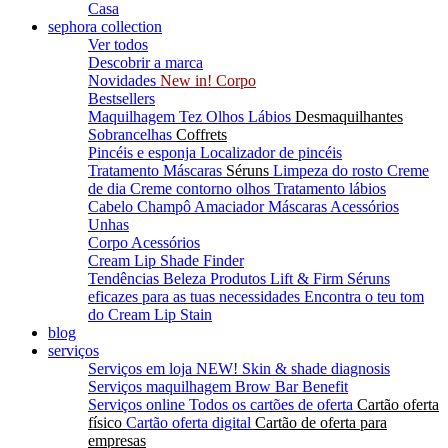
Casa
sephora collection
Ver todos
Descobrir a marca
Novidades
New in! Corpo
Bestsellers
Maquilhagem
Tez
Olhos
Lábios
Desmaquilhantes
Sobrancelhas
Coffrets
Pincéis e esponja
Localizador de pincéis
Tratamento
Máscaras
Séruns
Limpeza do rosto
Creme
de dia
Creme contorno olhos
Tratamento lábios
Cabelo
Champô
Amaciador
Máscaras
Acessórios
Unhas
Corpo
Acessórios
Cream Lip Shade Finder
Tendências Beleza
Produtos Lift & Firm
Séruns
eficazes para as tuas necessidades
Encontra o teu tom
do Cream Lip Stain
blog
serviços
Serviços em loja
NEW! Skin & shade diagnosis
Serviços maquilhagem
Brow Bar Benefit
Serviços online
Todos os cartões de oferta
Cartão oferta
físico
Cartão oferta digital
Cartão de oferta para
empresas