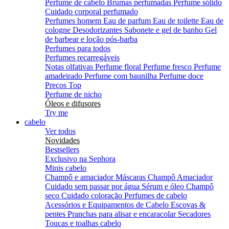
Perfume de cabelo
Brumas perfumadas
Perfume sólido
Cuidado corporal perfumado
Perfumes homem
Eau de parfum
Eau de toilette
Eau de
cologne
Desodorizantes
Sabonete e gel de banho
Gel
de barbear e loção pós-barba
Perfumes para todos
Perfumes recarregáveis
Notas olfativas
Perfume floral
Perfume fresco
Perfume
amadeirado
Perfume com baunilha
Perfume doce
Preços Top
Perfume de nicho
Óleos e difusores
Try me
cabelo
Ver todos
Novidades
Bestsellers
Exclusivo na Sephora
Minis cabelo
Champô e amaciador
Máscaras
Champô
Amaciador
Cuidado sem passar por água
Sérum e óleo
Champô
seco
Cuidado coloração
Perfumes de cabelo
Acessórios e Equipamentos de Cabelo
Escovas &
pentes
Pranchas para alisar e encaracolar
Secadores
Toucas e toalhas cabelo