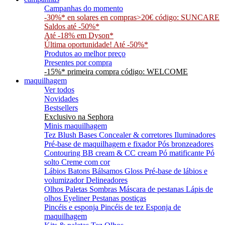
Campanhas do momento
-30%* en solares en compras>20€ código: SUNCARE
Saldos até -50%*
Até -18% em Dyson*
Última oportunidade! Até -50%*
Produtos ao melhor preço
Presentes por compra
-15%* primeira compra código: WELCOME
maquilhagem
Ver todos
Novidades
Bestsellers
Exclusivo na Sephora
Minis maquilhagem
Tez
Blush
Bases
Concealer & corretores
Iluminadores
Pré-base de maquilhagem e fixador
Pós bronzeadores
Contouring
BB cream & CC cream
Pó matificante
Pó
solto
Creme com cor
Lábios
Batons
Bálsamos
Gloss
Pré-base de lábios e
volumizador
Delineadores
Olhos
Paletas
Sombras
Máscara de pestanas
Lápis de
olhos
Eyeliner
Pestanas postiças
Pincéis e esponja
Pincéis de tez
Esponja de
maquilhagem