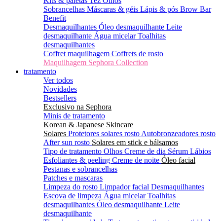
Kits & paletas
Tez
Olhos
Sobrancelhas
Máscaras & géis
Lápis & pós
Brow Bar
Benefit
Desmaquilhantes
Óleo desmaquilhante
Leite
desmaquilhante
Água micelar
Toalhitas
desmaquilhantes
Coffret maquilhagem
Coffrets de rosto
Maquilhagem Sephora Collection
tratamento
Ver todos
Novidades
Bestsellers
Exclusivo na Sephora
Minis de tratamento
Korean & Japanese Skincare
Solares
Protetores solares rosto
Autobronzeadores rosto
After sun rosto
Solares em stick e bálsamos
Tipo de tratamento
Olhos
Creme de dia
Sérum
Lábios
Esfoliantes & peeling
Creme de noite
Óleo facial
Pestanas e sobrancelhas
Patches e mascaras
Limpeza do rosto
Limpador facial
Desmaquilhantes
Escova de limpeza
Água micelar
Toalhitas
desmaquilhantes
Óleo desmaquilhante
Leite
desmaquilhante