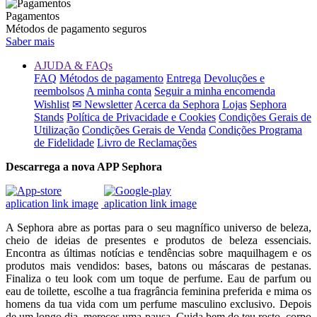
Pagamentos
Métodos de pagamento seguros
Saber mais
AJUDA & FAQs
FAQ
Métodos de pagamento
Entrega
Devoluções e
reembolsos
A minha conta
Seguir a minha encomenda
Wishlist
✉ Newsletter
Acerca da Sephora
Lojas
Sephora
Stands
Política de Privacidade e Cookies
Condições Gerais de
Utilização
Condições Gerais de Venda
Condições Programa
de Fidelidade
Livro de Reclamações
Descarrega a nova APP Sephora
A Sephora abre as portas para o seu magnífico universo de beleza,
cheio de ideias de presentes e produtos de beleza essenciais.
Encontra as últimas notícias e tendências sobre maquilhagem e os
produtos mais vendidos: bases, batons ou máscaras de pestanas.
Finaliza o teu look com um toque de perfume. Eau de parfum ou
eau de toilette, escolhe a tua fragrância feminina preferida e mima os
homens da tua vida com um perfume masculino exclusivo. Depois
de um longo dia, mereces uma pausa. Cuida bem do teu rosto, corpo