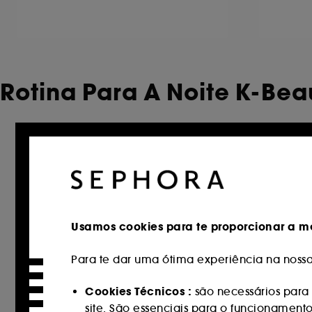
Rotina Para A Noite K-Bea
Só na Sephora
Só na Se
Usamos cookies para te proporcionar a me
Para te dar uma ótima experiência na nossa 
Cookies Técnicos :
são necessários para 
site. São essenciais para o funcionament