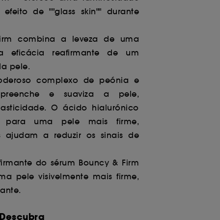
efeito de ""glass skin"" durante
irm combina a leveza de uma
a eficácia reafirmante de um
a pele.
oderoso complexo de peónia e
, preenche e suaviza a pele,
sticidade. O ácido hialurónico
o para uma pele mais firme,
 ajudam a reduzir os sinais de
firmante do sérum Bouncy & Firm
a pele visivelmente mais firme,
ante.
Descubra