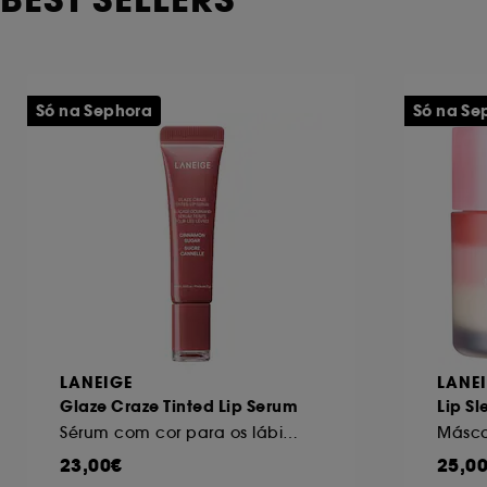
BEST SELLERS
Só na Sephora
Só na Se
LANEIGE
LANE
Glaze Craze Tinted Lip Serum
Lip S
Sérum com cor para os lábios
23,00€
25,0