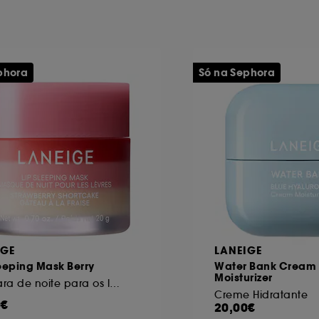
phora
Só na Sephora
IGE
LANEIGE
leeping Mask Berry
Water Bank Cream
Moisturizer
Máscara de noite para os lábios
Creme Hidratante
0€
20,00€