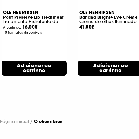
OLE HENRIKSEN
OLE HENRIKSEN
Pout Preserve Lip Treatment
Banana Bright+ Eye Crème
Tratamento Hidratante de Lábios
Creme de olhos Ilumina
16,00€
41,00€
A partir de:
10 formatos disponíveis
Adicionar ao
Adicionar ao
carrinho
carrinho
Página inicial
Olehenriksen