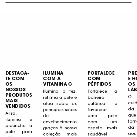
DESTACA-
ILUMINA
FORTALECE
PR
TE COM
COM A
COM
E H
OS
VITAMINA C
PÉPTIDOS
OS
NOSSOS
LÁB
Ilumina a tez,
Fortalece a
PRODUTOS
O 
refirma a pele e
barreira
MAIS
cui
atua sobre os
cutânea e
VENDIDOS
da
principais sinais
favorece
Alisa,
qu
de
uma pele
ilumina e
torn
envelhecimento
com um
preenche a
dá 
graças à nossa
aspeto mais
pele para
aos
coleção mais
saudável