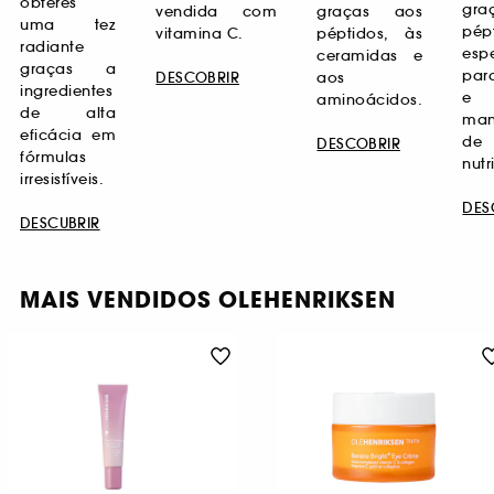
obteres
gra
vendida com
graças aos
uma tez
pép
vitamina C.
péptidos, às
radiante
espe
ceramidas e
graças a
par
DESCOBRIR
aos
ingredientes
e
aminoácidos.
de alta
man
eficácia em
de
DESCOBRIR
fórmulas
nutr
irresistíveis.
DES
DESCUBRIR
MAIS VENDIDOS OLEHENRIKSEN