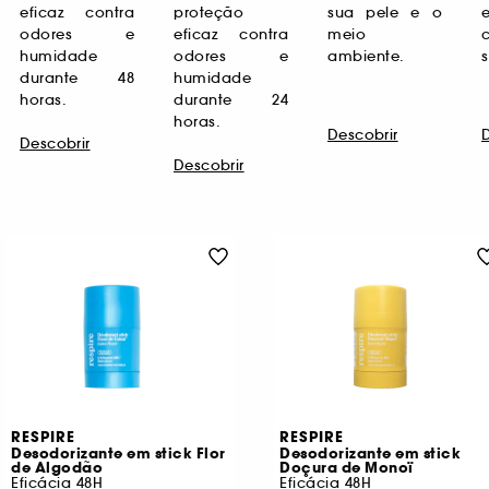
eficaz contra
proteção
sua pele e o
odores e
eficaz contra
meio
humidade
odores e
ambiente.
durante 48
humidade
horas.
durante 24
horas.
Descobrir
Descobrir
Descobrir
RESPIRE
RESPIRE
Desodorizante em stick Flor
Desodorizante em stick
de Algodão
Doçura de Monoï
Eficácia 48H
Eficácia 48H