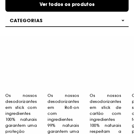
Ver todos os produtos
CATEGORIAS
Os nossos
Os nossos
Os nossos
desodorizantes
desodorizantes
desodorizantes
p
em stick com
em Roll-on
em stick de
ingredientes
com
cartão com
100% naturais
ingredientes
ingredientes
garantem uma
99% naturais
100% naturais
proteção
garantem uma
respeitam a