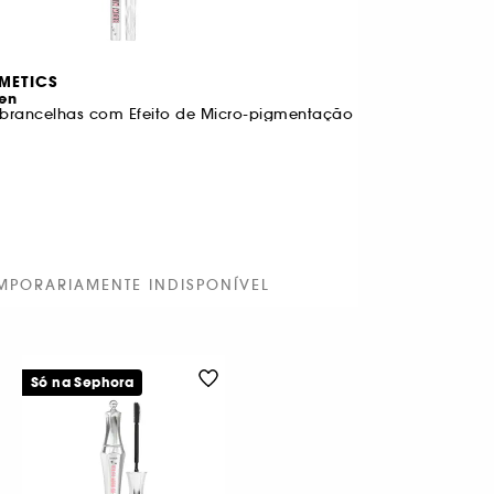
SMETICS
Pen
brancelhas com Efeito de Micro-pigmentação
MPORARIAMENTE INDISPONÍVEL
Só na Sephora