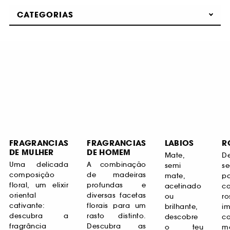
CATEGORIAS
FRAGRANCIAS
FRAGRANCIAS
LABIOS
R
DE MULHER
DE HOMEM
Mate,
D
Uma delicada
A combinação
semi
se
composição
de madeiras
mate,
p
floral, um elixir
profundas e
acetinado
c
oriental
diversas facetas
ou
ro
cativante:
florais para um
brilhante,
i
descubra a
rasto distinto.
descobre
fragrância
Descubra as
o teu
m