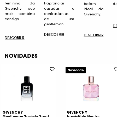
feminina da
fragrâncias
batom
da
Givenchy que
ousadas e
ideal da
mais combina
contrastantes
Givenchy.
consigo.
de um
gentleman.
D
DESCOBRIR
DESCOBRIR
DESCOBRIR
NOVIDADES
Novidade
GIVENCHY
GIVENCHY
Gentleman Society Sport
Irresistible Nectar