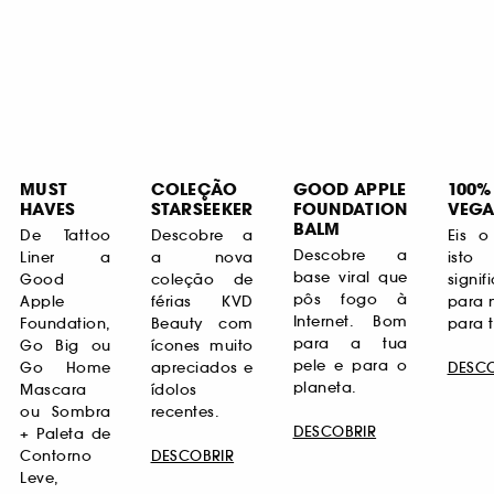
MUST
COLEÇÃO
GOOD APPLE
100%
HAVES
STARSEEKER
FOUNDATION
VEG
BALM
De Tattoo
Descobre a
Eis o
Descobre a
Liner a
a nova
isto
base viral que
Good
coleção de
signif
pôs fogo à
Apple
férias KVD
para 
Internet. Bom
Foundation,
Beauty com
para t
para a tua
Go Big ou
ícones muito
pele e para o
Go Home
apreciados e
DESCO
planeta.
Mascara
ídolos
ou Sombra
recentes.
DESCOBRIR
+ Paleta de
Contorno
DESCOBRIR
Leve,